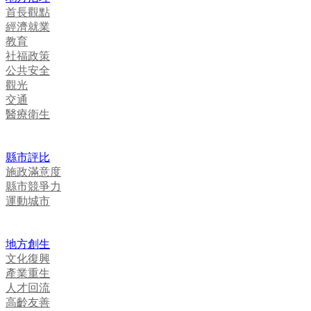
首長觀點
經濟就業
教育
社福政策
公共安全
觀光
交通
醫療衛生
縣市評比
施政滿意度
縣市競爭力
運動城市
地方創生
文化復興
產業重生
人才回流
高齡友善