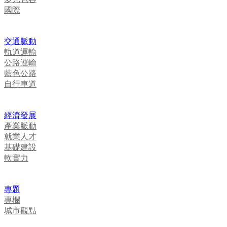
國際
交通脈動
軌道運輸
公路運輸
藍色公路
自行車道
經濟發展
產業脈動
就業人才
基礎建設
軟實力
專題
專欄
城市觀點