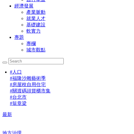
經濟發展
產業脈動
就業人才
基礎建設
軟實力
專題
專欄
城市觀點
#
人口
#
福隆沙雕藝術季
#
房屋稅自用住宅
#
關渡碼頭貨櫃市集
#
台北市
#
翁章梁
最新
地方治理