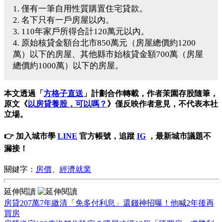
1. 僅有一筆自用性質購置住宅貸款。
2. 名下只有一戶房屋以內。
3. 110年家戶所得合計120萬元以內。
4. 原始核貸金額台北市850萬元（房屋總價約1200
萬）以下的房屋、其他縣市始核貸金額700萬（房屋
總價約1000萬）以下的房屋。
本文透過「
方格子直送
」計劃合作轉載，作者茉園存股隨筆，
原文《
以房貸養股，可以嗎？
》僅反映作者意見，不代表本社
立場。
👉 加入城市學
LINE
官方帳號，追蹤
IG
，最新城市議題不
漏接！
關鍵字：
房價
、
經濟就業
延伸閱讀
房貸207萬7年繳清「免多付利息」還錢神招曝！他喊2年後再
買房