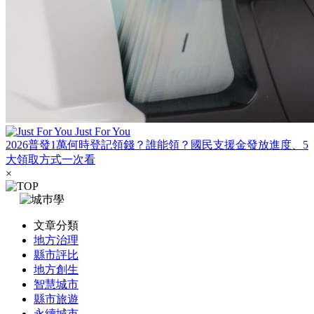
Just For You
2026普發1萬何時登記領錢？誰能領？國民支援金發放進度、5
大領取方式一次看
×
文章分類
地方治理
縣市評比
地方創生
智慧城市
縣市旅遊
永續城市