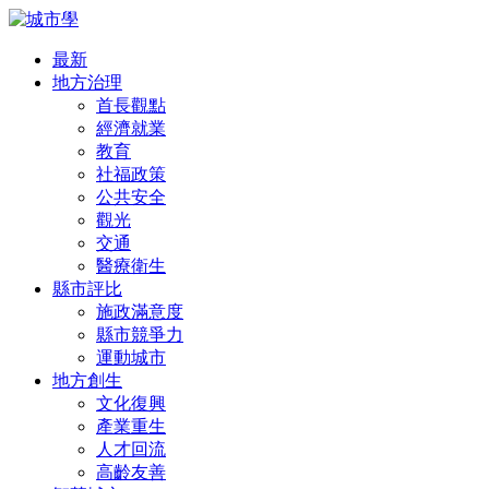
最新
地方治理
首長觀點
經濟就業
教育
社福政策
公共安全
觀光
交通
醫療衛生
縣市評比
施政滿意度
縣市競爭力
運動城市
地方創生
文化復興
產業重生
人才回流
高齡友善