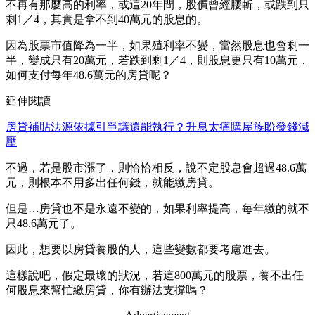
不再有那麼高的利率，或這20年間，股價曾經腰斬，或跌到只
剩1／4，其實是拿不到40萬元的股息的。
因為股票市值降為一半，如果殖利率不變，當然股息也會剩一
半，變成只有20萬元，若跌到剩1／4，則股息更只有10萬元，
如何支付每年48.6萬元的房貸呢？
延伸閱讀
房貸補貼法源依據引爭議還能執行？升息太痛購屋族盼發錢減
壓
不過，若是股市漲了，則恰恰相反，說不定股息會超過48.6萬
元，則根本不用多出任何錢，就能繳房貸。
但是…房貸也不是永遠不變的，如果利率提高，每年繳的就不
只48.6萬元了。
因此，想要以房貸養股的人，這些變數都要考慮進去。
這樣說吧，假定最壞的狀況，若這800萬元的股票，養不出任
何股息來幫忙繳房貸，你有辦法支撐嗎？