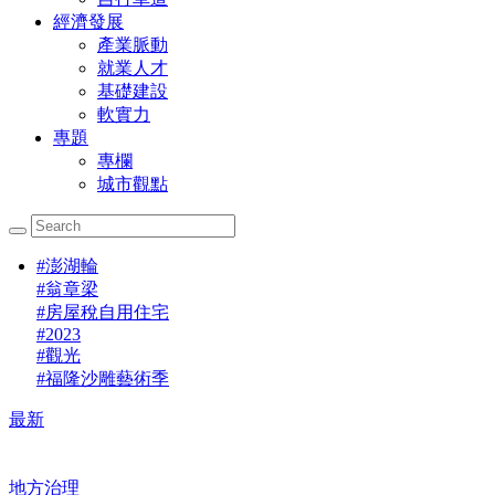
經濟發展
產業脈動
就業人才
基礎建設
軟實力
專題
專欄
城市觀點
#
澎湖輪
#
翁章梁
#
房屋稅自用住宅
#
2023
#
觀光
#
福隆沙雕藝術季
最新
地方治理