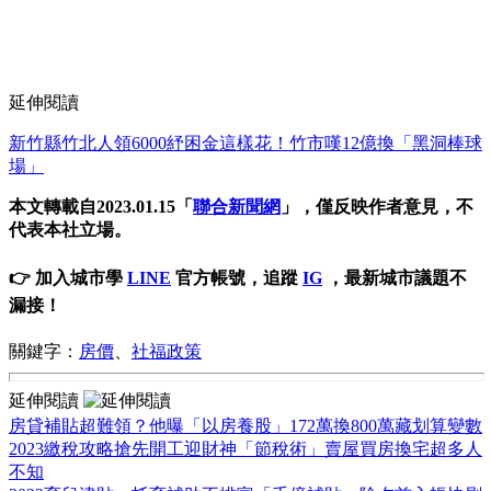
延伸閱讀
新竹縣竹北人領6000紓困金這樣花！竹市嘆12億換「黑洞棒球
場」
本文轉載自2023.01.15「
聯合新聞網
」，僅反映作者意見，不
代表本社立場。
👉 加入城市學
LINE
官方帳號，追蹤
IG
，最新城市議題不
漏接！
關鍵字：
房價
、
社福政策
延伸閱讀
房貸補貼超難領？他曝「以房養股」172萬換800萬藏划算變數
2023繳稅攻略搶先開工迎財神「節稅術」賣屋買房換宅超多人
不知