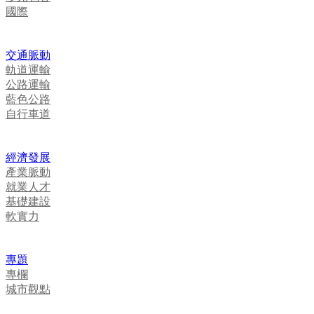
國際
交通脈動
軌道運輸
公路運輸
藍色公路
自行車道
經濟發展
產業脈動
就業人才
基礎建設
軟實力
專題
專欄
城市觀點