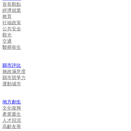
首長觀點
經濟就業
教育
社福政策
公共安全
觀光
交通
醫療衛生
縣市評比
施政滿意度
縣市競爭力
運動城市
地方創生
文化復興
產業重生
人才回流
高齡友善