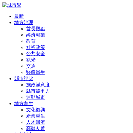
最新
地方治理
首長觀點
經濟就業
教育
社福政策
公共安全
觀光
交通
醫療衛生
縣市評比
施政滿意度
縣市競爭力
運動城市
地方創生
文化復興
產業重生
人才回流
高齡友善