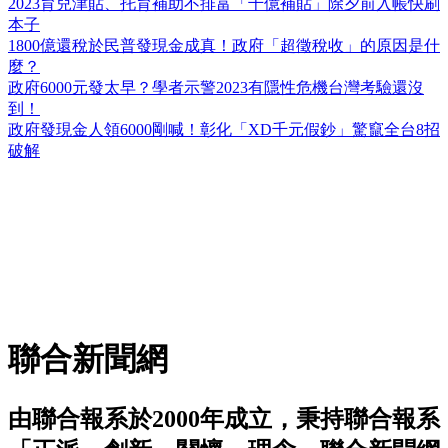
2023育兒津貼、托育補助不排富「千億補貼」除夕前入帳快刷
本子
1800億還稅於民普發現金成真！政府「超徵稅收」的原因是什
麼？
政府6000元發太早？學者示警2023有隱性危機台灣考驗還沒
到！
政府發現金人領6000剛喊！彰化「XD千元假鈔」驚竄全台8招
破解
聯合新聞網
由聯合報系於2000年成立，秉持聯合報系