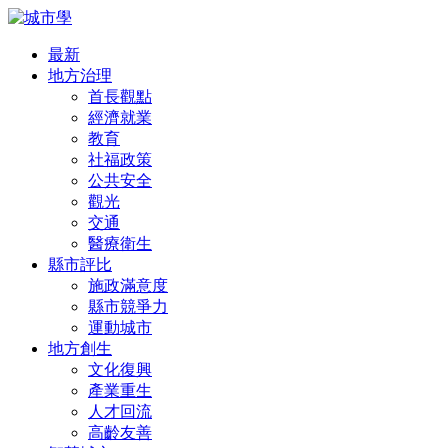
最新
地方治理
首長觀點
經濟就業
教育
社福政策
公共安全
觀光
交通
醫療衛生
縣市評比
施政滿意度
縣市競爭力
運動城市
地方創生
文化復興
產業重生
人才回流
高齡友善