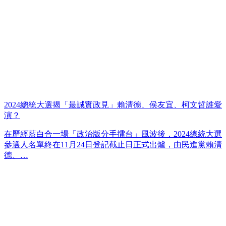
2024總統大選揭「最誠實政見」賴清德、侯友宜、柯文哲誰愛
演？
在歷經藍白合一場「政治版分手擂台」風波後，2024總統大選
參選人名單終在11月24日登記截止日正式出爐，由民進黨賴清
德、…