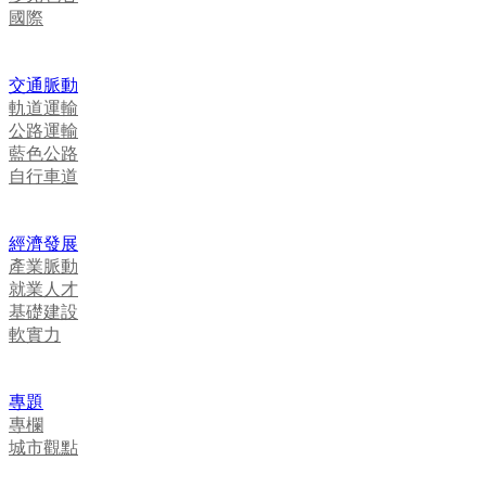
國際
交通脈動
軌道運輸
公路運輸
藍色公路
自行車道
經濟發展
產業脈動
就業人才
基礎建設
軟實力
專題
專欄
城市觀點