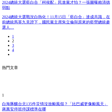
2024總統大選藍白合「柯侯配」民進黨才怕？一張圖曝賴清德
弱點
2024總統大選戰況白熱化！11月15日「藍白合」達成共識，在
前總統馬英九見證下，國民黨主席朱立倫與原來的藍營總統參
選人…
1
2
3
4
熱門文章
1
白海豚釀台北135件災情沒放颱風假？「比巴威更像颱風天」
蔣萬安停班停課標準在哪