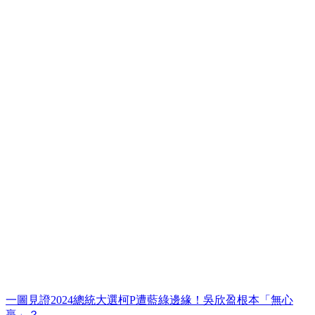
一圖見證2024總統大選柯P遭藍綠邊緣！吳欣盈根本「無心
贏」？