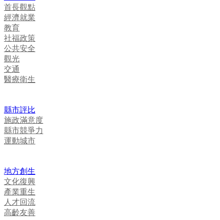
首長觀點
經濟就業
教育
社福政策
公共安全
觀光
交通
醫療衛生
縣市評比
施政滿意度
縣市競爭力
運動城市
地方創生
文化復興
產業重生
人才回流
高齡友善