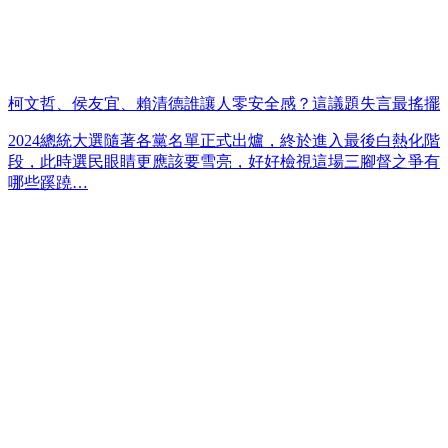
柯文哲、侯友宜、賴清德誰讓人零安全感？這議題失言最搖擺
2024總統大選隨著各黨名單正式出爐，終於進入最後白熱化階
段，此時選民眼睛更應該要雪亮，好好檢視這場三腳督之爭有
哪些蹊蹺…