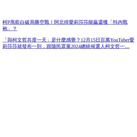
柯P甩藍白破局勝空戰！阿北得愛莉莎莎能贏還獲「抖內戰
袍」？
「與柯文哲共度一天」是什麼感覺？12月15日百萬YouTuber愛
莉莎莎就發布一則，跟隨民眾黨2024總統候選人柯文哲一…