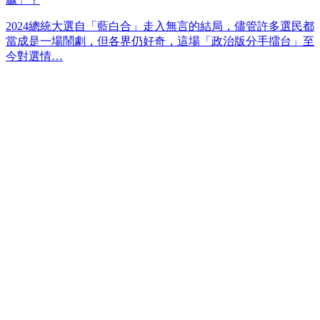
2024總統大選自「藍白合」走入無言的結局，儘管許多選民都
當成是一場鬧劇，但各界仍好奇，這場「政治版分手擂台」至
今對選情…