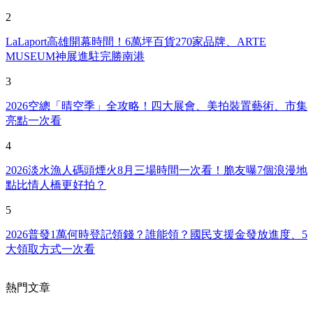
2
LaLaport高雄開幕時間！6萬坪百貨270家品牌、ARTE
MUSEUM神展進駐完勝南港
3
2026空總「晴空季」全攻略！四大展會、美拍裝置藝術、市集
亮點一次看
4
2026淡水漁人碼頭煙火8月三場時間一次看！脆友曝7個浪漫地
點比情人橋更好拍？
5
2026普發1萬何時登記領錢？誰能領？國民支援金發放進度、5
大領取方式一次看
熱門文章