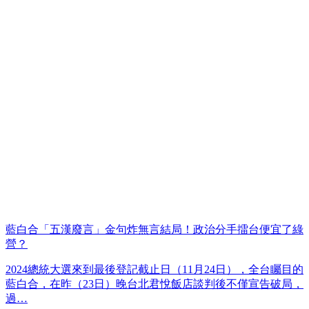
藍白合「五漢廢言」金句炸無言結局！政治分手擂台便宜了綠
營？
2024總統大選來到最後登記截止日（11月24日），全台矚目的
藍白合，在昨（23日）晚台北君悅飯店談判後不僅宣告破局，
過…