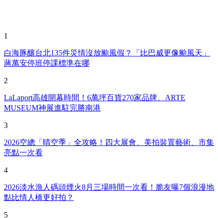
1
白海豚釀台北135件災情沒放颱風假？「比巴威更像颱風天」
蔣萬安停班停課標準在哪
2
LaLaport高雄開幕時間！6萬坪百貨270家品牌、ARTE
MUSEUM神展進駐完勝南港
3
2026空總「晴空季」全攻略！四大展會、美拍裝置藝術、市集
亮點一次看
4
2026淡水漁人碼頭煙火8月三場時間一次看！脆友曝7個浪漫地
點比情人橋更好拍？
5