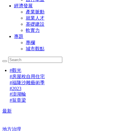
經濟發展
產業脈動
就業人才
基礎建設
軟實力
專題
專欄
城市觀點
#
觀光
#
房屋稅自用住宅
#
福隆沙雕藝術季
#
2023
#
澎湖輪
#
翁章梁
最新
地方治理