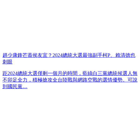
趙少康鋒芒蓋侯友宜？2024總統大選最強副手柯P、賴清德也
刺眼
距2024總統大選僅剩一個月的時間，藍綠白三黨總統候選人無
不卯足全力，積極搶攻全台陸戰與網路空戰的選情優勢。可說
到國民黨…