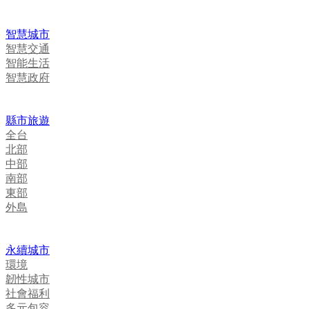
智慧城市
智慧交通
智能生活
智慧政府
縣市旅遊
全台
北部
中部
南部
東部
外島
永續城市
環境
韌性城市
社會福利
多元包容