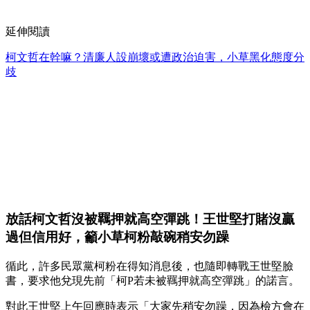
延伸閱讀
柯文哲在幹嘛？清廉人設崩壞或遭政治迫害，小草黑化態度分
歧
放話柯文哲沒被羈押就高空彈跳！王世堅打賭沒贏
過但信用好，籲小草柯粉敲碗稍安勿躁
循此，許多民眾黨柯粉在得知消息後，也隨即轉戰王世堅臉
書，要求他兌現先前「柯P若未被羈押就高空彈跳」的諾言。
對此王世堅上午回應時表示「大家先稍安勿躁，因為檢方會在