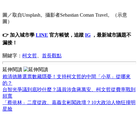
圖／取自Unsplash。攝影者Sebastian Coman Travel。（示意
圖）
👉 加入城市學
LINE
官方帳號，追蹤
IG
，最新城市議題不
漏接！
關鍵字：
柯文哲
、
首長觀點
延伸閱讀
賴清德勝選票數藏隱憂！支持柯文哲的中間「小草」從哪來
的？
台智光爭議到底吵什麼？議員涉貪蔣萬安、柯文哲從費率戰到
頻寬
「蔡依林」二度從政、嘉義玄彬闖政壇？10大政治人物狂撞明
星臉