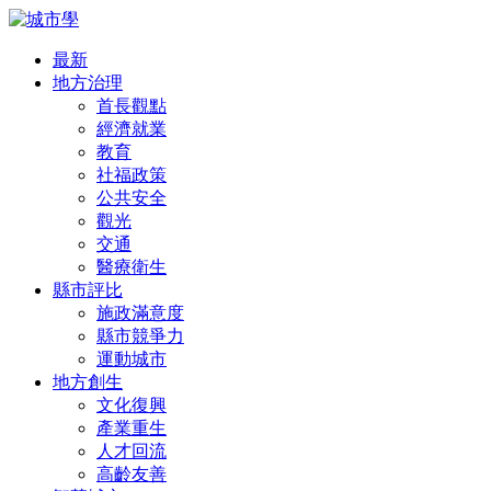
最新
地方治理
首長觀點
經濟就業
教育
社福政策
公共安全
觀光
交通
醫療衛生
縣市評比
施政滿意度
縣市競爭力
運動城市
地方創生
文化復興
產業重生
人才回流
高齡友善