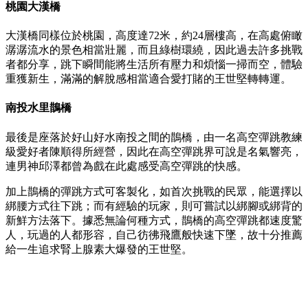
桃園大漢橋
大漢橋同樣位於桃園，高度達72米，約24層樓高，在高處俯瞰
潺潺流水的景色相當壯麗，而且綠樹環繞，因此過去許多挑戰
者都分享，跳下瞬間能將生活所有壓力和煩惱一掃而空，體驗
重獲新生，滿滿的解脫感相當適合愛打賭的王世堅轉轉運。
南投水里鵲橋
最後是座落於好山好水南投之間的鵲橋，由一名高空彈跳教練
級愛好者陳順得所經營，因此在高空彈跳界可說是名氣響亮，
連男神邱澤都曾為戲在此處感受高空彈跳的快感。
加上鵲橋的彈跳方式可客製化，如首次挑戰的民眾，能選擇以
綁腰方式往下跳；而有經驗的玩家，則可嘗試以綁腳或綁背的
新鮮方法落下。據悉無論何種方式，鵲橋的高空彈跳都速度驚
人，玩過的人都形容，自己彷彿飛鷹般快速下墜，故十分推薦
給一生追求腎上腺素大爆發的王世堅。