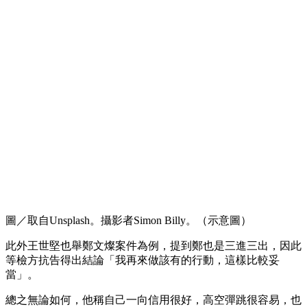
圖／取自Unsplash。攝影者Simon Billy。（示意圖）
此外王世堅也舉鄭文燦案件為例，提到鄭也是三進三出，因此
等檢方抗告得出結論「我再來做該有的行動，這樣比較妥
當」。
總之無論如何，他稱自己一向信用很好，高空彈跳很容易，也