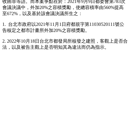
收賄罪等語。而本案爭點在於：2021年9月9日都委會第783次
會議決議中，外加20%之容積獎勵，使總容積率由560%提高
至672%，以及基於該會議決議所生之：
1. 台北市政府以2021年11月1日府都規字第11030520111號公
告核定之都市計畫所外加20%之容積獎勵。
2. 2022年10月18日台北市都發局所核發之建照，客觀上是否合
法，以及被告主觀上是否明知其為違法而仍為指示。