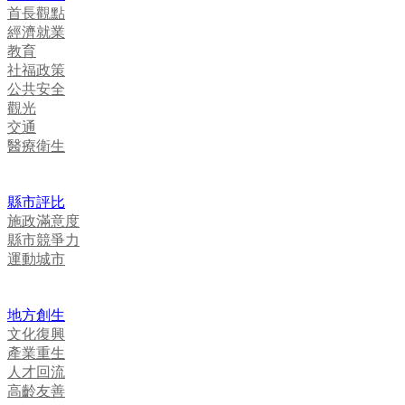
首長觀點
經濟就業
教育
社福政策
公共安全
觀光
交通
醫療衛生
縣市評比
施政滿意度
縣市競爭力
運動城市
地方創生
文化復興
產業重生
人才回流
高齡友善