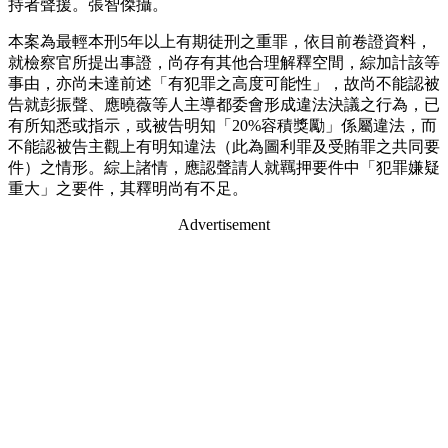
持者聲援。張智傑攝。
本案為最輕本刑5年以上有期徒刑之重罪，依目前卷證資料，
就檢察官所提出事證，尚存有其他合理解釋空間，綜加計該等
事由，亦尚未達前述「有犯罪之高度可能性」，故尚不能認被
告就彭振聲、應曉薇等人主導都委會形成違法決議之行為，已
有所知悉或指示，或被告明知「20%容積獎勵」係屬違法，而
不能認被告主觀上有明知違法（此為圖利罪及受賄罪之共同要
件）之情形。綜上諸情，應認聲請人就羈押要件中「犯罪嫌疑
重大」之要件，其釋明尚有不足。
Advertisement