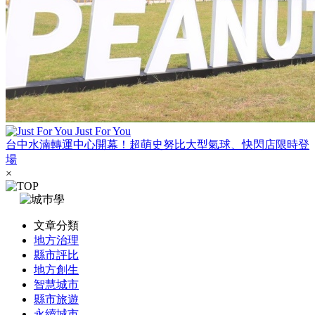
Just For You
台中水湳轉運中心開幕！超萌史努比大型氣球、快閃店限時登
場
×
文章分類
地方治理
縣市評比
地方創生
智慧城市
縣市旅遊
永續城市