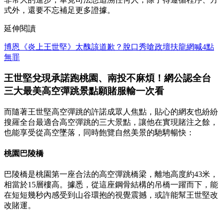
式外，還要不忘補足更多證據。
延伸閱讀
博恩《炎上王世堅》太醜該道歉？脫口秀嗆政壇扶龍網喊4點
無罪
王世堅兌現承諾跑桃園、南投不麻煩！網公認全台
三大最美高空彈跳景點願賭服輸一次看
而隨著王世堅高空彈跳的許諾成眾人焦點，貼心的網友也紛紛
搜羅全台最適合高空彈跳的三大景點，讓他在實現賭注之餘，
也能享受從高空墜落，同時飽覽自然美景的馳騁暢快：
桃園巴陵橋
巴陵橋是桃園第一座合法的高空彈跳橋梁，離地高度約43米，
相當於15層樓高。據悉，從這座鋼骨結構的吊橋一躍而下，能
在短短幾秒內感受到山谷環抱的視覺震撼，或許能幫王世堅改
改賭運。