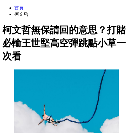
首頁
柯文哲
柯文哲無保請回的意思？打賭
必輸王世堅高空彈跳點小草一
次看