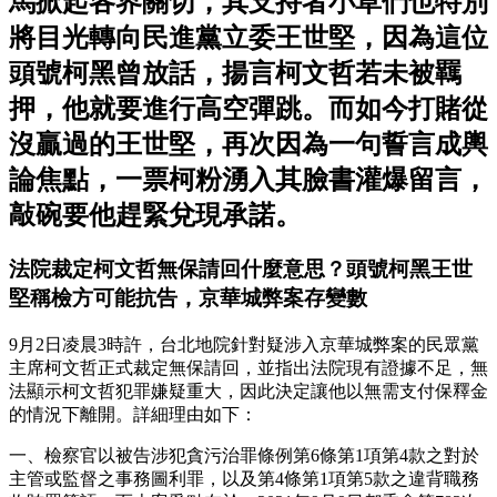
馬掀起各界關切，其支持者小草們也特別
將目光轉向民進黨立委王世堅，因為這位
頭號柯黑曾放話，揚言柯文哲若未被羈
押，他就要進行高空彈跳。而如今打賭從
沒贏過的王世堅，再次因為一句誓言成輿
論焦點，一票柯粉湧入其臉書灌爆留言，
敲碗要他趕緊兌現承諾。
法院裁定柯文哲無保請回什麼意思？頭號柯黑王世
堅稱檢方可能抗告，京華城弊案存變數
9月2日凌晨3時許，台北地院針對疑涉入京華城弊案的民眾黨
主席柯文哲正式裁定無保請回，並指出法院現有證據不足，無
法顯示柯文哲犯罪嫌疑重大，因此決定讓他以無需支付保釋金
的情況下離開。詳細理由如下：
一、檢察官以被告涉犯貪污治罪條例第6條第1項第4款之對於
主管或監督之事務圖利罪，以及第4條第1項第5款之違背職務