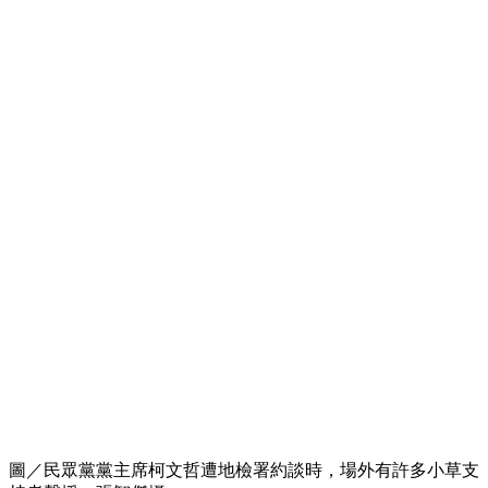
圖／民眾黨黨主席柯文哲遭地檢署約談時，場外有許多小草支