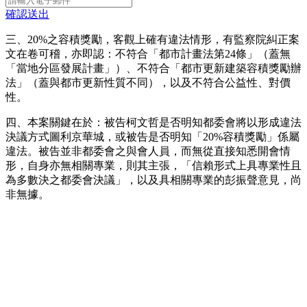
確認送出
三、20%之容積獎勵，客觀上確有違法情形，有監察院糾正案
文在卷可稽，亦即認：不符合「都市計畫法第24條」（蓋無
「當地分區發展計畫」）、不符合「都市更新建築容積獎勵辦
法」（蓋與都市更新性質不同），以及不符合公益性、對價
性。
四、本案關鍵在於：被告柯文哲是否明知都委會將以形成違法
決議方式圖利京華城，或被告是否明知「20%容積獎勵」係屬
違法。被告並非都委會之與會人員，而無從直接知悉開會情
形，自身亦無相關專業，則其主張，「信賴形式上具專業性且
為多數決之都委會決議」，以及具相關專業的彭振聲意見，尚
非無據。