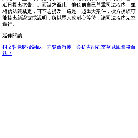
近日提出抗告」。而話鋒至此，他也稱自已尊重司法程序，並
相信法院裁定，可不忘提及，這是一起重大案件，檢方後續可
能提出新證據或說明，所以眾人應耐心等待，讓司法程序完整
進行。
延伸閱讀
柯文哲豪賭檢調缺一刀斃命證據！棄抗告能在京華城風暴殺血
路？