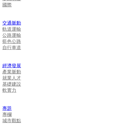
國際
交通脈動
軌道運輸
公路運輸
藍色公路
自行車道
經濟發展
產業脈動
就業人才
基礎建設
軟實力
專題
專欄
城市觀點