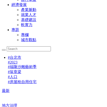
經濟發展
產業脈動
就業人才
基礎建設
軟實力
專題
專欄
城市觀點
#
台北市
#
2023
#
福隆沙雕藝術季
#
翁章梁
#
人口
#
房屋稅自用住宅
最新
地方治理