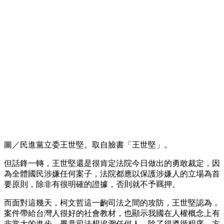
圖／民進黨立委王世堅。取自臉書「王世堅」。
但話鋒一轉，王世堅還是很肯定法院今日做出的勇敢裁定，因
為全體國民涉嫌任何案子，法院都應以保護涉嫌人的立場為首
要原則，除非有很明確的證據，否則就不予羈押。
而面對這幾天，柯文哲這一齣司法之間的攻防，王世堅認為，
案件帶給台灣人很好的社會教材，也顯示我國在人權概念上有
非常大的進步，畢竟司法想追溯任何人，除了得遵循程序、方