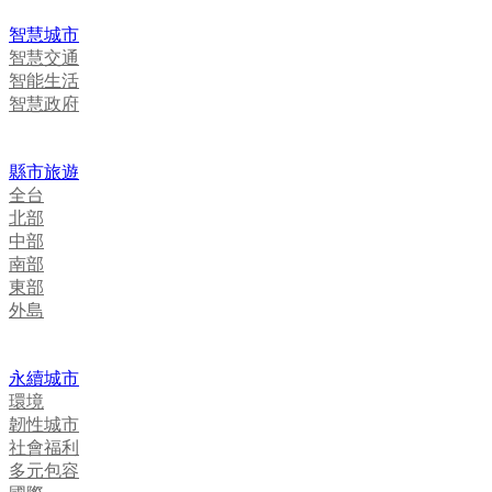
智慧城市
智慧交通
智能生活
智慧政府
縣市旅遊
全台
北部
中部
南部
東部
外島
永續城市
環境
韌性城市
社會福利
多元包容