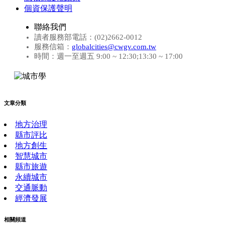
個資保護聲明
聯絡我們
讀者服務部電話：(02)2662-0012
服務信箱：
globalcities@cwgv.com.tw
時間：週一至週五 9:00 ~ 12:30;13:30 ~ 17:00
文章分類
地方治理
縣市評比
地方創生
智慧城市
縣市旅遊
永續城市
交通脈動
經濟發展
相關頻道