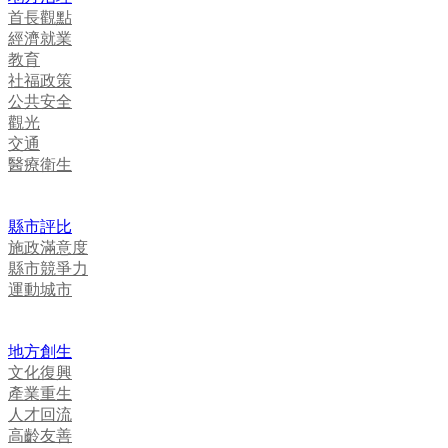
首長觀點
經濟就業
教育
社福政策
公共安全
觀光
交通
醫療衛生
縣市評比
施政滿意度
縣市競爭力
運動城市
地方創生
文化復興
產業重生
人才回流
高齡友善