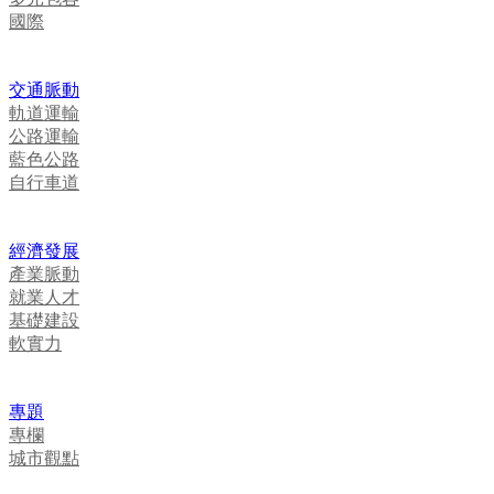
國際
交通脈動
軌道運輸
公路運輸
藍色公路
自行車道
經濟發展
產業脈動
就業人才
基礎建設
軟實力
專題
專欄
城市觀點