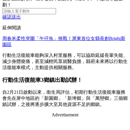
劃！
確認送出
延伸閱讀
周春米柔性突圍「午仔魚」挑戰！屏東首位女縣長創Bright新
園區
行動生活復能車能夠深入村里服務，可以協助延緩長輩失能、
減少身體痠痛，甚至減輕民眾就醫負擔，縣府未來將以行動生
活復能車模式，主動提供相關服務。
行動生活復能車3鄉鎮出勤試辦！
自2月21日啟動以來，衛生局評估，初期行動生活復能車服務
會先在屏中地區的「新園鄉」「新埤鄉」與「萬巒鄉」三個鄉
鎮試辦，之後將逐步擴大至其他資源不足的鄉鎮。
Advertisement