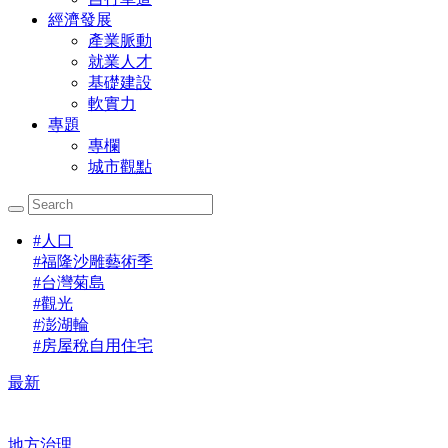
經濟發展
產業脈動
就業人才
基礎建設
軟實力
專題
專欄
城市觀點
#
人口
#
福隆沙雕藝術季
#
台灣菊島
#
觀光
#
澎湖輪
#
房屋稅自用住宅
最新
地方治理