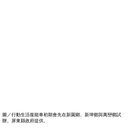
圖／行動生活復能車初期會先在新園鄉、新埤鄉與萬巒鄉試
辦。屏東縣政府提供。