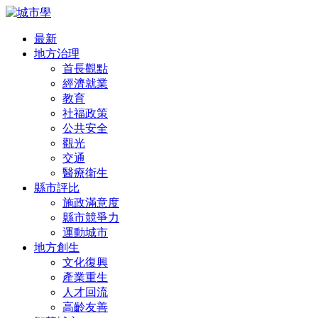
最新
地方治理
首長觀點
經濟就業
教育
社福政策
公共安全
觀光
交通
醫療衛生
縣市評比
施政滿意度
縣市競爭力
運動城市
地方創生
文化復興
產業重生
人才回流
高齡友善