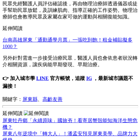
民眾先經醫護人員評估確認後，再由物理治療師透過儀器或徒
手幫助民眾放鬆，及訓練肌肉、指導正確的工作姿勢。物理治
療師也會教導民眾及家屬在家可做的運動與相關復能知識。
延伸閱讀
台南高雄屏東「通勤通學月票」一張吃到飽！租金補貼擬多
1000？
另外針對需進一步接受治療民眾，醫護人員也會依患者狀況轉
介相關資源，讓疾病能早期發現、早期治療。
👉 加入城市學
LINE
官方帳號，追蹤
IG
，最新城市議題不
漏接！
關鍵字：
屏東縣
、
高齡友善
延伸閱讀
屏東牡丹鄉「永續原味」國旅夯！看寄居蟹殼能知海洋生態危
機？
屏東八年逆境中「轉大人」！潘孟安預見屏東美學、品牌力大