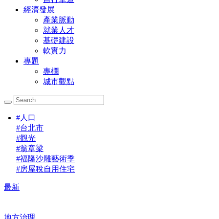
經濟發展
產業脈動
就業人才
基礎建設
軟實力
專題
專欄
城市觀點
#
人口
#
台北市
#
觀光
#
翁章梁
#
福隆沙雕藝術季
#
房屋稅自用住宅
最新
地方治理