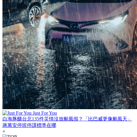
Just For You
白海豚釀台北135件災情沒放颱風假？「比巴威更像颱風天」
蔣萬安停班停課標準在哪
×