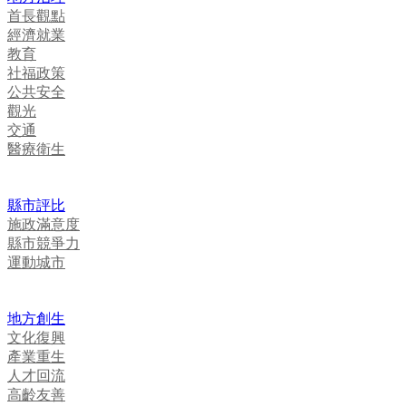
首長觀點
經濟就業
教育
社福政策
公共安全
觀光
交通
醫療衛生
縣市評比
施政滿意度
縣市競爭力
運動城市
地方創生
文化復興
產業重生
人才回流
高齡友善