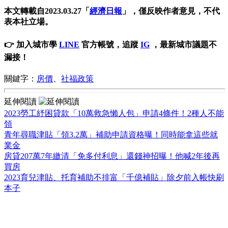
本文轉載自2023.03.27「
經濟日報
」，僅反映作者意見，不代
表本社立場。
👉 加入城市學
LINE
官方帳號，追蹤
IG
，最新城市議題不
漏接！
關鍵字：
房價
、
社福政策
延伸閱讀
2023勞工紓困貸款「10萬救急懶人包」申請4條件！2種人不能
領
青年尋職津貼「領3.2萬」補助申請資格曝！同時能拿這些就
業金
房貸207萬7年繳清「免多付利息」還錢神招曝！他喊2年後再
買房
2023育兒津貼、托育補助不排富「千億補貼」除夕前入帳快刷
本子