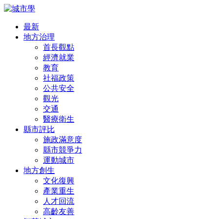
最新
地方治理
首長觀點
經濟就業
教育
社福政策
公共安全
觀光
交通
醫療衛生
縣市評比
施政滿意度
縣市競爭力
運動城市
地方創生
文化復興
產業重生
人才回流
高齡友善