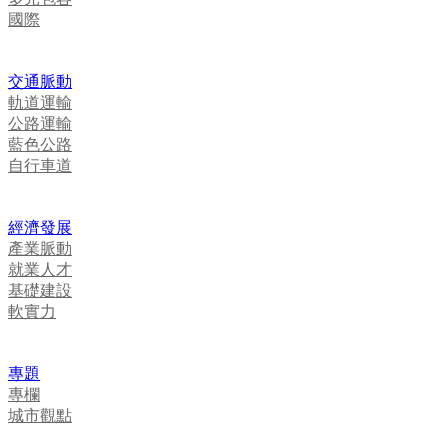
國際
交通脈動
軌道運輸
公路運輸
藍色公路
自行車道
經濟發展
產業脈動
就業人才
基礎建設
軟實力
專題
專欄
城市觀點