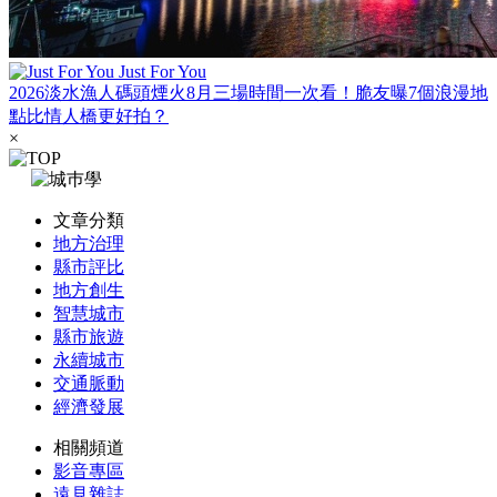
Just For You
2026淡水漁人碼頭煙火8月三場時間一次看！脆友曝7個浪漫地
點比情人橋更好拍？
×
文章分類
地方治理
縣市評比
地方創生
智慧城市
縣市旅遊
永續城市
交通脈動
經濟發展
相關頻道
影音專區
遠見雜誌