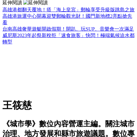
延伸閱讀
高雄港都翻天覆地！搭「海上皇宮」郵輪享受升級版跳島之旅
高雄港旅運中心開幕迎雙郵輪觀光財！國門新地標2亮點搶先
看
台南高雄奢華遊艇開啟假期！開趴、玩SUP、音樂會一次滿足
威尼斯2023年起祭新稅拒「速食旅客」快閃！極端氣候迫水都
轉型
王筱慈
《城市學》數位內容營運主編。關注城市
治理、地方發展和縣市旅遊議題。數位專