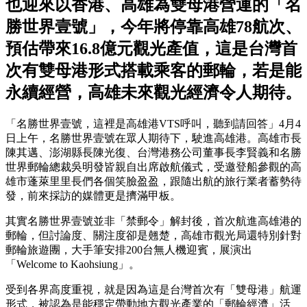
也迎來以香港、高雄為雙母港營運的「名
勝世界壹號」，今年將停靠高雄78航次、
預估帶來16.8億元觀光產值，這是台灣首
次有雙母港形式搭載乘客的郵輪，若是能
永續經營，高雄未來觀光經濟令人期待。
「名勝世界壹號，這裡是高雄港VTS呼叫，聽到請回答」4月4
日上午，名勝世界壹號在眾人期待下，駛進高雄港。高雄市長
陳其邁、澎湖縣長陳光復、台灣港務公司董事長李賢義和名勝
世界郵輪總裁吳明發皆親自出席啟航儀式，受邀登船參觀的高
雄市蓬萊里里長們各個笑臉盈盈，跟隨出航的旅行業者蓄勢待
發，前來採訪的媒體更是擠滿甲板。
其實名勝世界壹號並非「禁郵令」解封後，首次航進高雄港的
郵輪，但討論度、關注度卻是翹楚，高雄市觀光局還特別針對
郵輪旅遊團，大手筆安排200台無人機迎賓，展演出
「Welcome to Kaohsiung」。
受到各界高度重視，就是因為這是台灣首次有「雙母港」航運
形式，被認為是能穩定帶動地方觀光產業的「郵輪經濟」活