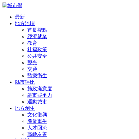
最新
地方治理
首長觀點
經濟就業
教育
社福政策
公共安全
觀光
交通
醫療衛生
縣市評比
施政滿意度
縣市競爭力
運動城市
地方創生
文化復興
產業重生
人才回流
高齡友善