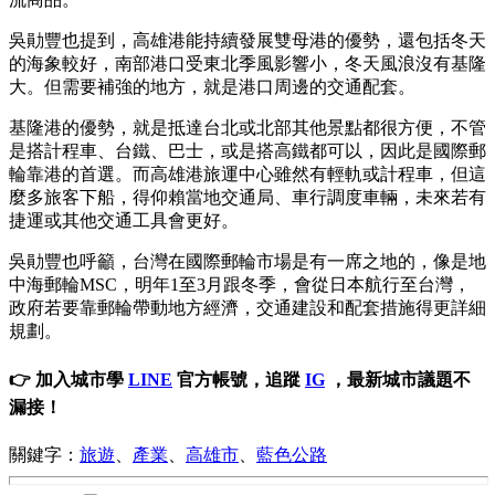
吳勛豐也提到，高雄港能持續發展雙母港的優勢，還包括冬天
的海象較好，南部港口受東北季風影響小，冬天風浪沒有基隆
大。但需要補強的地方，就是港口周邊的交通配套。
基隆港的優勢，就是抵達台北或北部其他景點都很方便，不管
是搭計程車、台鐵、巴士，或是搭高鐵都可以，因此是國際郵
輪靠港的首選。而高雄港旅運中心雖然有輕軌或計程車，但這
麼多旅客下船，得仰賴當地交通局、車行調度車輛，未來若有
捷運或其他交通工具會更好。
吳勛豐也呼籲，台灣在國際郵輪市場是有一席之地的，像是地
中海郵輪MSC，明年1至3月跟冬季，會從日本航行至台灣，
政府若要靠郵輪帶動地方經濟，交通建設和配套措施得更詳細
規劃。
👉 加入城市學
LINE
官方帳號，追蹤
IG
，最新城市議題不
漏接！
關鍵字：
旅遊
、
產業
、
高雄市
、
藍色公路