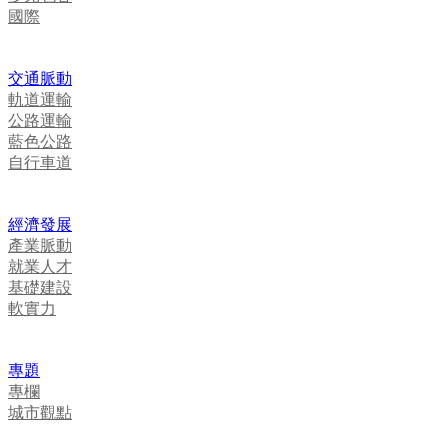
國際
交通脈動
軌道運輸
公路運輸
藍色公路
自行車道
經濟發展
產業脈動
就業人才
基礎建設
軟實力
專題
專欄
城市觀點