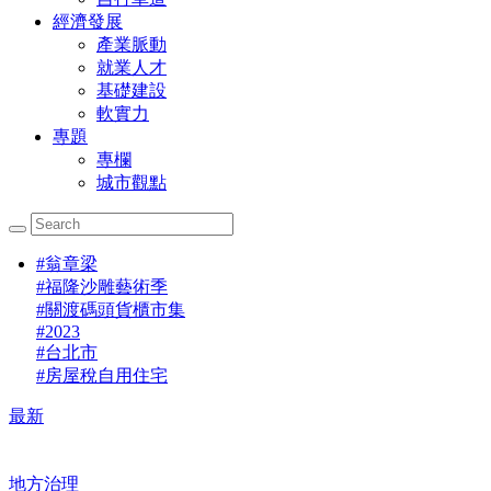
經濟發展
產業脈動
就業人才
基礎建設
軟實力
專題
專欄
城市觀點
#
翁章梁
#
福隆沙雕藝術季
#
關渡碼頭貨櫃市集
#
2023
#
台北市
#
房屋稅自用住宅
最新
地方治理