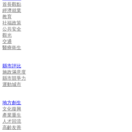
首長觀點
經濟就業
教育
社福政策
公共安全
觀光
交通
醫療衛生
縣市評比
施政滿意度
縣市競爭力
運動城市
地方創生
文化復興
產業重生
人才回流
高齡友善