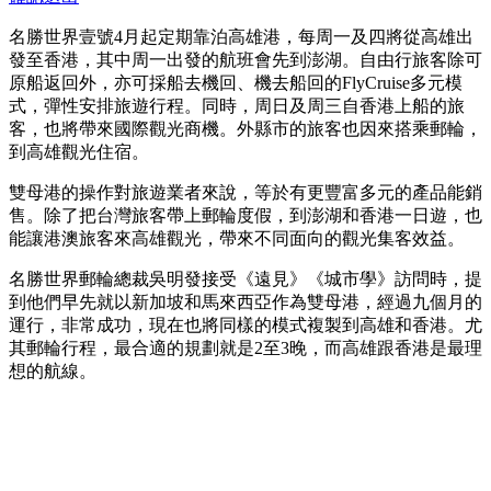
名勝世界壹號4月起定期靠泊高雄港，每周一及四將從高雄出
發至香港，其中周一出發的航班會先到澎湖。自由行旅客除可
原船返回外，亦可採船去機回、機去船回的FlyCruise多元模
式，彈性安排旅遊行程。同時，周日及周三自香港上船的旅
客，也將帶來國際觀光商機。外縣市的旅客也因來搭乘郵輪，
到高雄觀光住宿。
雙母港的操作對旅遊業者來說，等於有更豐富多元的產品能銷
售。除了把台灣旅客帶上郵輪度假，到澎湖和香港一日遊，也
能讓港澳旅客來高雄觀光，帶來不同面向的觀光集客效益。
名勝世界郵輪總裁吳明發接受《遠見》《城市學》訪問時，提
到他們早先就以新加坡和馬來西亞作為雙母港，經過九個月的
運行，非常成功，現在也將同樣的模式複製到高雄和香港。尤
其郵輪行程，最合適的規劃就是2至3晚，而高雄跟香港是最理
想的航線。