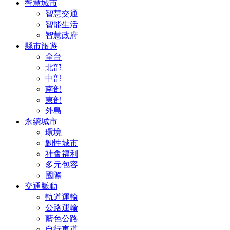
智慧城市
智慧交通
智能生活
智慧政府
縣市旅遊
全台
北部
中部
南部
東部
外島
永續城市
環境
韌性城市
社會福利
多元包容
國際
交通脈動
軌道運輸
公路運輸
藍色公路
自行車道