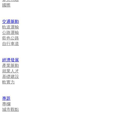
國際
交通脈動
軌道運輸
公路運輸
藍色公路
自行車道
經濟發展
產業脈動
就業人才
基礎建設
軟實力
專題
專欄
城市觀點