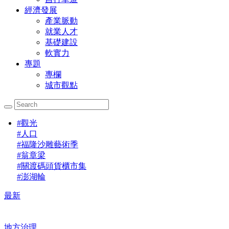
經濟發展
產業脈動
就業人才
基礎建設
軟實力
專題
專欄
城市觀點
#
觀光
#
人口
#
福隆沙雕藝術季
#
翁章梁
#
關渡碼頭貨櫃市集
#
澎湖輪
最新
地方治理