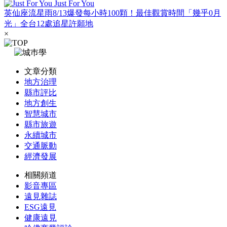
Just For You
英仙座流星雨8/13爆發每小時100顆！最佳觀賞時間「幾乎0月
光」全台12處追星許願地
×
文章分類
地方治理
縣市評比
地方創生
智慧城市
縣市旅遊
永續城市
交通脈動
經濟發展
相關頻道
影音專區
遠見雜誌
ESG遠見
健康遠見