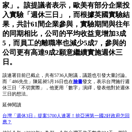
家」。該提議者表示，歐美有部分企業投
入實驗「週休三日」，而根據英國實驗結
果，共計61間企業參與，實驗期間與往年
的同期相比，公司的平均收益竟增加3成
5，而員工的離職率也減少5成7，參與的
公司更有高達9成2願意繼續實施週休三
日。
該連署目前已截止，共有5736人附議，議題也引發大量討論。
而「486先生」陳延昶5月16日也在
臉書
發文，表示台灣施行週
休三日「不切實際」，他更用「數字」演繹，發表他對於週休
三日的想法。
延伸閱讀
台灣「週休3日」提案5700人連署！拚亞洲第一國2好政府怎回
應？