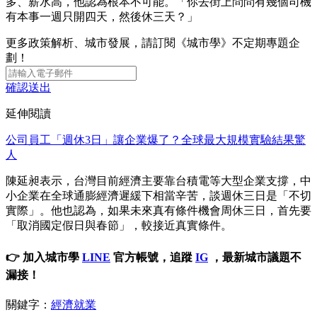
多、薪水高，他認為根本不可能。「你去街上問問有幾個司機
有本事一週只開四天，然後休三天？」
更多政策解析、城市發展，請訂閱《城市學》不定期專題企
劃！
確認送出
延伸閱讀
公司員工「週休3日」讓企業爆了？全球最大規模實驗結果驚
人
陳延昶表示，台灣目前經濟主要靠台積電等大型企業支撐，中
小企業在全球通膨經濟遲緩下相當辛苦，談週休三日是「不切
實際」。他也認為，如果未來真有條件機會周休三日，首先要
「取消國定假日與春節」，較接近真實條件。
👉 加入城市學
LINE
官方帳號，追蹤
IG
，最新城市議題不
漏接！
關鍵字：
經濟就業