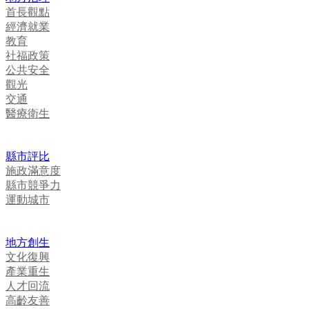
首長觀點
經濟就業
教育
社福政策
公共安全
觀光
交通
醫療衛生
縣市評比
施政滿意度
縣市競爭力
運動城市
地方創生
文化復興
產業重生
人才回流
高齡友善