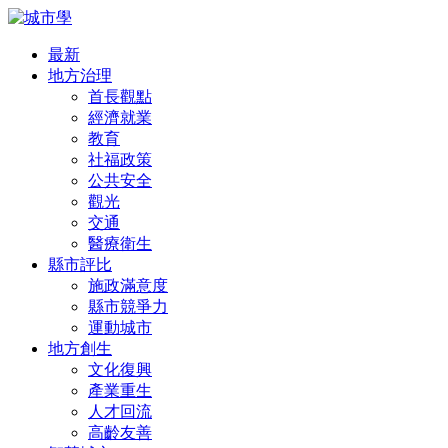
最新
地方治理
首長觀點
經濟就業
教育
社福政策
公共安全
觀光
交通
醫療衛生
縣市評比
施政滿意度
縣市競爭力
運動城市
地方創生
文化復興
產業重生
人才回流
高齡友善