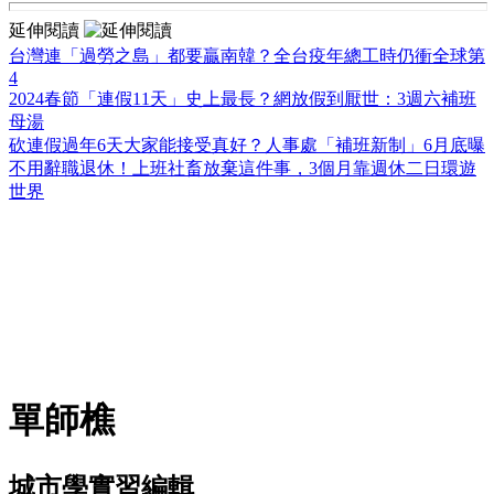
延伸閱讀
台灣連「過勞之島」都要贏南韓？全台疫年總工時仍衝全球第
4
2024春節「連假11天」史上最長？網放假到厭世：3週六補班
母湯
砍連假過年6天大家能接受真好？人事處「補班新制」6月底曝
不用辭職退休！上班社畜放棄這件事，3個月靠週休二日環遊
世界
單師樵
城市學實習編輯