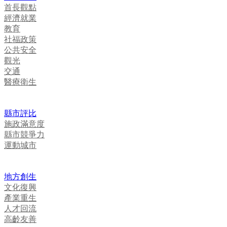
首長觀點
經濟就業
教育
社福政策
公共安全
觀光
交通
醫療衛生
縣市評比
施政滿意度
縣市競爭力
運動城市
地方創生
文化復興
產業重生
人才回流
高齡友善