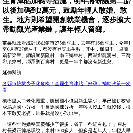
生育津貼加碼等措施，明年將研議第二胎
以後加碼到2萬元，鼓勵年輕人敢婚、敢
生。地方則希望開創就業機會，逐步擴大
帶動觀光產業鏈，讓年輕人留鄉。
苗栗縣政府統計18鄉鎮市275個村里，去年有16個村里，今年1
至6月有37個村里，都沒有登記出生數，其中，楓樹里、卓蘭
鎮新榮里、銅鑼鄉新隆村、南庄鄉東村、西湖鄉龍洞村、三灣
鄉頂寮村、獅潭鄉百壽村，更是一年半都沒有新生兒。
延伸閱讀
各縣市搶救少子化危機！全國生育津貼「好孕」補助政策一次
看
楓樹里人口老化嚴重，楓樹國小也因新生驟少，早已被併校變
成烏眉國小分校，里長馬國棟分析，年輕人沒工作就沒錢，根
本不敢娶老婆，結果就是沒小孩出生。
「這些年跑婚喪喜慶都少了很多，省了一些紅白包！ 」東村
村長梁正德感嘆說，東村1300多人，但多是老年人，年輕人畢