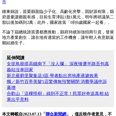
市
鍾東錦說，苗栗縣面臨少子化、高齡化夾擊，因財源有限，縣
府盡量讓鄉親有感，目前生育津貼1胎1萬元，明年將研議第二
胎以後加碼到2萬；此外，國家政策「0到6歲國家一起養」。
不論下屆總統誰當選都應推動，縣府持續加強招商引資，發展
地方產業創生，讓在地有適當的工作機會，讓年輕人有意願返
鄉結婚生子。
延伸閱讀
女提鳥籠搭高鐵南下「沒人攔」 深夜慘遭半路丟包嘉
義站沒車回家
新北最窮里聚集這3區 學者點出房地產過濾效果
獨／新竹百帝美髮5店驚傳無預警關閉 消費爭議申訴
暴增
合歡山「這棵怪樹」綠到不正常！民眾好奇追真相 結
果出乎意料
本文轉載自2023.07.13「
聯合新聞網
」，僅反映作者意見，不