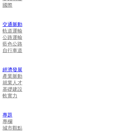
國際
交通脈動
軌道運輸
公路運輸
藍色公路
自行車道
經濟發展
產業脈動
就業人才
基礎建設
軟實力
專題
專欄
城市觀點