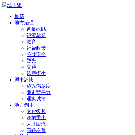
最新
地方治理
首長觀點
經濟就業
教育
社福政策
公共安全
觀光
交通
醫療衛生
縣市評比
施政滿意度
縣市競爭力
運動城市
地方創生
文化復興
產業重生
人才回流
高齡友善