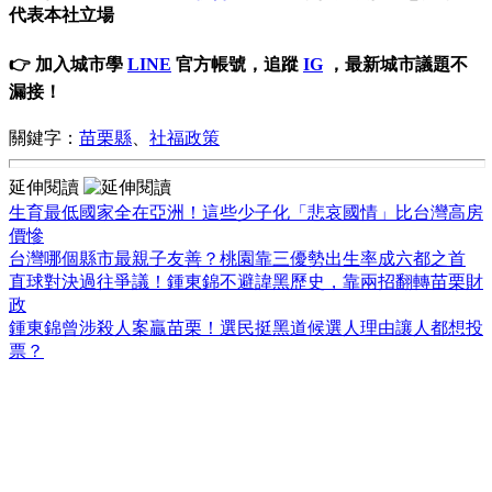
代表本社立場
👉 加入城市學
LINE
官方帳號，追蹤
IG
，最新城市議題不
漏接！
關鍵字：
苗栗縣
、
社福政策
延伸閱讀
生育最低國家全在亞洲！這些少子化「悲哀國情」比台灣高房
價慘
台灣哪個縣市最親子友善？桃園靠三優勢出生率成六都之首
直球對決過往爭議！鍾東錦不避諱黑歷史，靠兩招翻轉苗栗財
政
鍾東錦曾涉殺人案贏苗栗！選民挺黑道候選人理由讓人都想投
票？