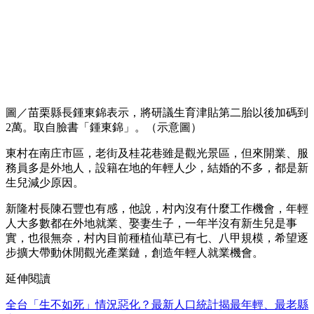
圖／苗栗縣長鍾東錦表示，將研議生育津貼第二胎以後加碼到
2萬。取自臉書「鍾東錦」。（示意圖）
東村在南庄市區，老街及桂花巷雖是觀光景區，但來開業、服
務員多是外地人，設籍在地的年輕人少，結婚的不多，都是新
生兒減少原因。
新隆村長陳石豐也有感，他說，村內沒有什麼工作機會，年輕
人大多數都在外地就業、娶妻生子，一年半沒有新生兒是事
實，也很無奈，村內目前種植仙草已有七、八甲規模，希望逐
步擴大帶動休閒觀光產業鏈，創造年輕人就業機會。
延伸閱讀
全台「生不如死」情況惡化？最新人口統計揭最年輕、最老縣