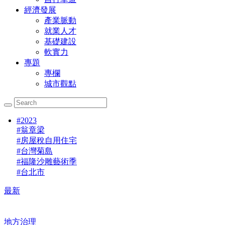
經濟發展
產業脈動
就業人才
基礎建設
軟實力
專題
專欄
城市觀點
#
2023
#
翁章梁
#
房屋稅自用住宅
#
台灣菊島
#
福隆沙雕藝術季
#
台北市
最新
地方治理