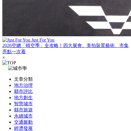
Just For You
2026空總「晴空季」全攻略！四大展會、美拍裝置藝術、市集
亮點一次看
×
文章分類
地方治理
縣市評比
地方創生
智慧城市
縣市旅遊
永續城市
交通脈動
經濟發展