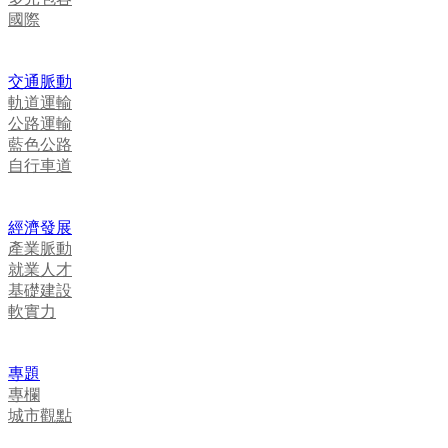
國際
交通脈動
軌道運輸
公路運輸
藍色公路
自行車道
經濟發展
產業脈動
就業人才
基礎建設
軟實力
專題
專欄
城市觀點