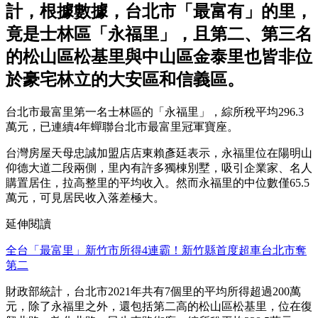
計，根據數據，台北市「最富有」的里，
竟是士林區「永福里」，且第二、第三名
的松山區松基里與中山區金泰里也皆非位
於豪宅林立的大安區和信義區。
台北市最富里第一名士林區的「永福里」，綜所稅平均296.3
萬元，已連續4年蟬聯台北市最富里冠軍寶座。
台灣房屋天母忠誠加盟店店東賴彥廷表示，永福里位在陽明山
仰德大道二段兩側，里內有許多獨棟別墅，吸引企業家、名人
購置居住，拉高整里的平均收入。然而永福里的中位數僅65.5
萬元，可見居民收入落差極大。
延伸閱讀
全台「最富里」新竹市所得4連霸！新竹縣首度超車台北市奪
第二
財政部統計，台北市2021年共有7個里的平均所得超過200萬
元，除了永福里之外，還包括第二高的松山區松基里，位在復