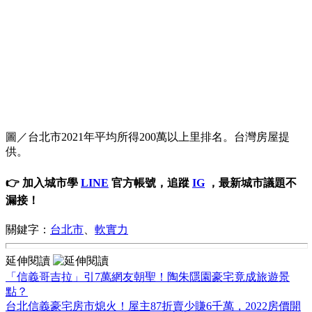
圖／台北市2021年平均所得200萬以上里排名。台灣房屋提
供。
👉 加入城市學
LINE
官方帳號，追蹤
IG
，最新城市議題不
漏接！
關鍵字：
台北市
、
軟實力
延伸閱讀
「信義哥吉拉」引7萬網友朝聖！陶朱隱園豪宅竟成旅遊景
點？
台北信義豪宅房市熄火！屋主87折賣少賺6千萬，2022房價開