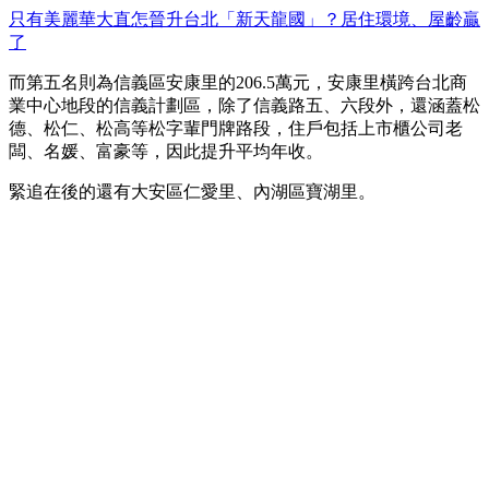
只有美麗華大直怎晉升台北「新天龍國」？居住環境、屋齡贏
了
而第五名則為信義區安康里的206.5萬元，安康里橫跨台北商
業中心地段的信義計劃區，除了信義路五、六段外，還涵蓋松
德、松仁、松高等松字輩門牌路段，住戶包括上市櫃公司老
闆、名媛、富豪等，因此提升平均年收。
緊追在後的還有大安區仁愛里、內湖區寶湖里。