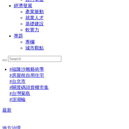
經濟發展
產業脈動
就業人才
基礎建設
軟實力
專題
專欄
城市觀點
#
福隆沙雕藝術季
#
房屋稅自用住宅
#
台北市
#
關渡碼頭貨櫃市集
#
台灣菊島
#
澎湖輪
最新
地方治理