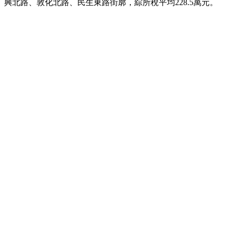
興北路、敦化北路、民生東路街廓，綜所稅平均228.5萬元。