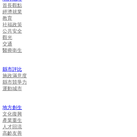
首長觀點
經濟就業
教育
社福政策
公共安全
觀光
交通
醫療衛生
縣市評比
施政滿意度
縣市競爭力
運動城市
地方創生
文化復興
產業重生
人才回流
高齡友善