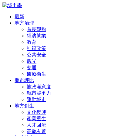
最新
地方治理
首長觀點
經濟就業
教育
社福政策
公共安全
觀光
交通
醫療衛生
縣市評比
施政滿意度
縣市競爭力
運動城市
地方創生
文化復興
產業重生
人才回流
高齡友善