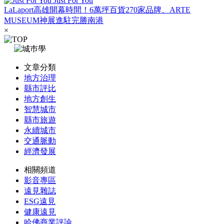
Just For You
LaLaport高雄開幕時間！6萬坪百貨270家品牌、ARTE
MUSEUM神展進駐完勝南港
×
文章分類
地方治理
縣市評比
地方創生
智慧城市
縣市旅遊
永續城市
交通脈動
經濟發展
相關頻道
影音專區
遠見雜誌
ESG遠見
健康遠見
哈佛商業評論