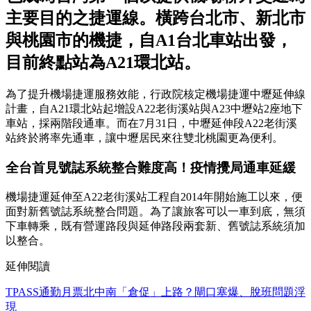
主要目的之捷運線。橫跨台北市、新北市
與桃園市的機捷，自A1台北車站出發，
目前終點站為A21環北站。
為了提升機場捷運服務效能，行政院核定機場捷運中壢延伸線
計畫，自A21環北站起增設A22老街溪站與A23中壢站2座地下
車站，採兩階段通車。而在7月31日，中壢延伸段A22老街溪
站終於將率先通車，讓中壢居民來往雙北桃園更為便利。
全台首見號誌系統整合難度高！疫情攪局通車延緩
機場捷運延伸至A22老街溪站工程自2014年開始施工以來，便
面對新舊號誌系統整合問題。為了讓旅客可以一車到底，無須
下車轉乘，既有營運路段與延伸路段兩套新、舊號誌系統須加
以整合。
延伸閱讀
TPASS通勤月票北中南「倉促」上路？閘口塞爆、脫班問題浮
現