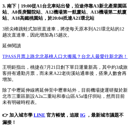
3. 南下｜19:00從A1台北車站出發，沿途停靠A3新北產業園區
站、A8長庚醫院站、A12機場第一航廈站、A13機場第二航廈
站、A18高鐵桃園站，於20:04扺達A21環北站
3班尖峰跳蛙式加班直達車，將使每天原本到A21環北站的12
趟次直達車，因此增加為15趟次。
延伸閱讀
TPASS月票上路北北基桃人口大搬風？台北人最愛往新北跑！
王明鉅指出，桃捷在7月21日創下單日運量新高，其中約3成旅
客持有通勤月票，而未來A22老街溪站通車後，搭乘人數會再
增加。
除了中壢延伸線將延伸至中壢車站外，目前機場捷運研擬於新
北市三重區新設A2a二重站和泰山區A5a塭仔圳站，然而目前
未有明確時程表。
👉 加入城市學
LINE
官方帳號，追蹤
IG
，最新城市議題不
漏接！