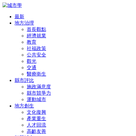
最新
地方治理
首長觀點
經濟就業
教育
社福政策
公共安全
觀光
交通
醫療衛生
縣市評比
施政滿意度
縣市競爭力
運動城市
地方創生
文化復興
產業重生
人才回流
高齡友善