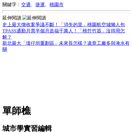
關鍵字：
交通
、
捷運
、
桃園市
延伸閱讀
史上最大徵收案爭議不斷！「消失的里」桃園航空城懶人包
TPASS通勤月票半個月造福千萬人！「桃竹竹苗」沒得用怎
解？
新北最大「塭仔圳重劃區」未來長怎樣？違章工廠多與淹水有
關
單師樵
城市學實習編輯