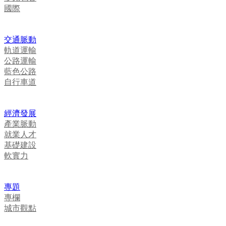
國際
交通脈動
軌道運輸
公路運輸
藍色公路
自行車道
經濟發展
產業脈動
就業人才
基礎建設
軟實力
專題
專欄
城市觀點