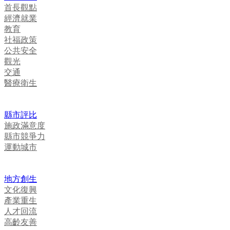
首長觀點
經濟就業
教育
社福政策
公共安全
觀光
交通
醫療衛生
縣市評比
施政滿意度
縣市競爭力
運動城市
地方創生
文化復興
產業重生
人才回流
高齡友善