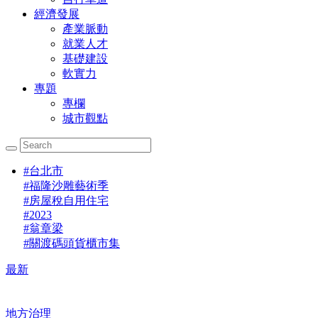
經濟發展
產業脈動
就業人才
基礎建設
軟實力
專題
專欄
城市觀點
#
台北市
#
福隆沙雕藝術季
#
房屋稅自用住宅
#
2023
#
翁章梁
#
關渡碼頭貨櫃市集
最新
地方治理