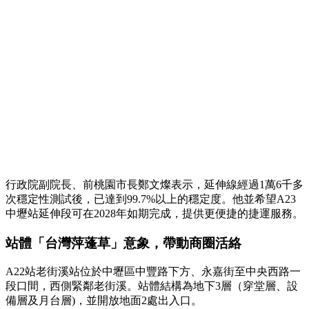
行政院副院長、前桃園市長鄭文燦表示，延伸線經過1萬6千多
次穩定性測試後，已達到99.7%以上的穩定度。他並希望A23
中壢站延伸段可在2028年如期完成，提供更便捷的捷運服務。
站體「台灣萍蓬草」意象，帶動商圈活絡
A22站老街溪站位於中壢區中豐路下方、永嘉街至中央西路一
段口間，西側緊鄰老街溪。站體結構為地下3層（穿堂層、設
備層及月台層)，並開放地面2處出入口。