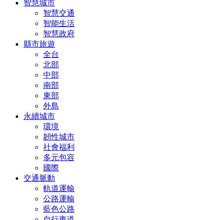
智慧城市
智慧交通
智能生活
智慧政府
縣市旅遊
全台
北部
中部
南部
東部
外島
永續城市
環境
韌性城市
社會福利
多元包容
國際
交通脈動
軌道運輸
公路運輸
藍色公路
自行車道