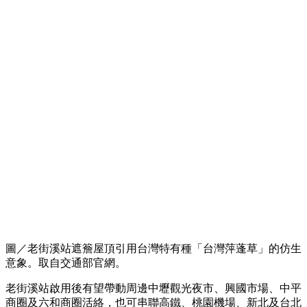
圖／老街溪站遮簷屋頂引用台灣特有種「台灣萍蓬草」的仿生
意象。取自交通部官網。
老街溪站啟用後有望帶動周邊中壢觀光夜市、興國市場、中平
商圈及六和商圈活絡，也可串聯高鐵、桃園機場、新北及台北