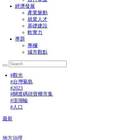
經濟發展
產業脈動
就業人才
基礎建設
軟實力
專題
專欄
城市觀點
#
觀光
#
台灣菊島
#
2023
#
關渡碼頭貨櫃市集
#
澎湖輪
#
人口
最新
地方治理