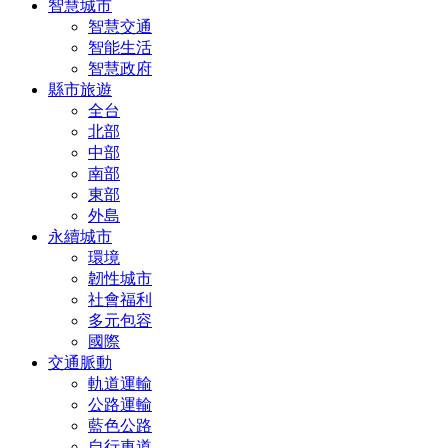
智慧城市
智慧交通
智能生活
智慧政府
縣市旅遊
全台
北部
中部
南部
東部
外島
永續城市
環境
韌性城市
社會福利
多元包容
國際
交通脈動
軌道運輸
公路運輸
藍色公路
自行車道