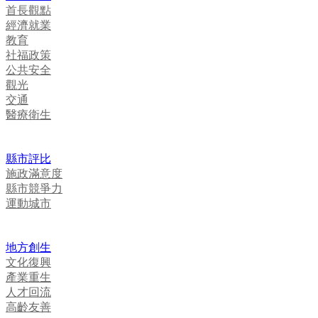
首長觀點
經濟就業
教育
社福政策
公共安全
觀光
交通
醫療衛生
縣市評比
施政滿意度
縣市競爭力
運動城市
地方創生
文化復興
產業重生
人才回流
高齡友善