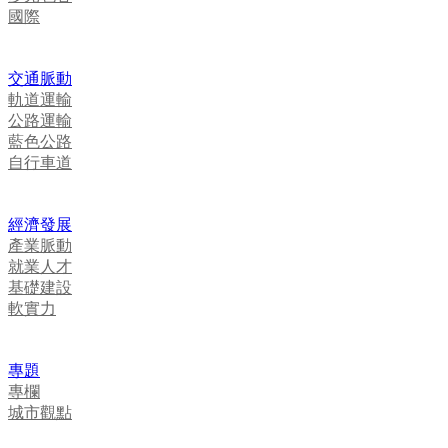
國際
交通脈動
軌道運輸
公路運輸
藍色公路
自行車道
經濟發展
產業脈動
就業人才
基礎建設
軟實力
專題
專欄
城市觀點