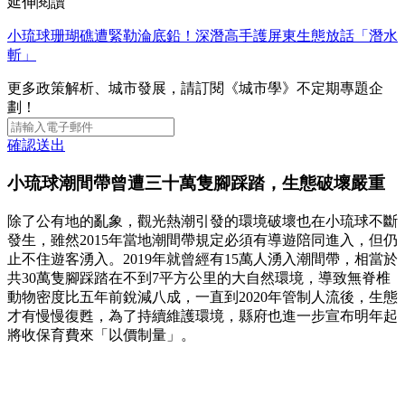
延伸閱讀
小琉球珊瑚礁遭緊勒淪底鉛！深潛高手護屏東生態放話「潛水
斬」
更多政策解析、城市發展，請訂閱《城市學》不定期專題企
劃！
確認送出
小琉球潮間帶曾遭三十萬隻腳踩踏，生態破壞嚴重
除了公有地的亂象，觀光熱潮引發的環境破壞也在小琉球不斷
發生，雖然2015年當地潮間帶規定必須有導遊陪同進入，但仍
止不住遊客湧入。2019年就曾經有15萬人湧入潮間帶，相當於
共30萬隻腳踩踏在不到7平方公里的大自然環境，導致無脊椎
動物密度比五年前銳減八成，一直到2020年管制人流後，生態
才有慢慢復甦，為了持續維護環境，縣府也進一步宣布明年起
將收保育費來「以價制量」。