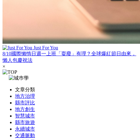
Just For You
8/10國際懶惰日週一上班「耍廢」有理？全球爆紅節日由來，
懶人包慶祝法
×
文章分類
地方治理
縣市評比
地方創生
智慧城市
縣市旅遊
永續城市
交通脈動