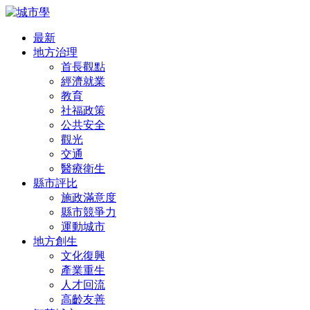
最新
地方治理
首長觀點
經濟就業
教育
社福政策
公共安全
觀光
交通
醫療衛生
縣市評比
施政滿意度
縣市競爭力
運動城市
地方創生
文化復興
產業重生
人才回流
高齡友善