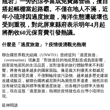
瓶岩」一旁的涼亭當成免費露營區，擅自
搭起帳棚當起路霸。不僅在地人不滿，近
年小琉球因過度旅遊，海洋生態遭破壞也
受到重視，對此屏東縣府表示明年4月起
將酌收60元保育費引發熱議。
什麼是「過度旅遊」？疫情後湧觀光熱潮
聯合國世界觀光組織（UNWTO）曾經提到「過度旅遊」
（overtourism）現象是「對旅遊目的地或景點造成負面影響，
損害當地居民的生活品質，並對遊客的旅行體驗帶來不利影
響」將會有越來越多的國家面臨。像是義大利優美水都威尼
斯，就曾深受其擾，不僅郵輪排放污染物、越來越多歷史建築
改建成飯店，被聯合國將威尼斯列為瀕危世界遺產，雖然目前
沒有確切定義與標準衡量過度旅遊，但各種評估標準大致相
近，現在這股「過度旅遊」熱潮於疫情後也在台灣小琉球出
現。
延伸閱讀