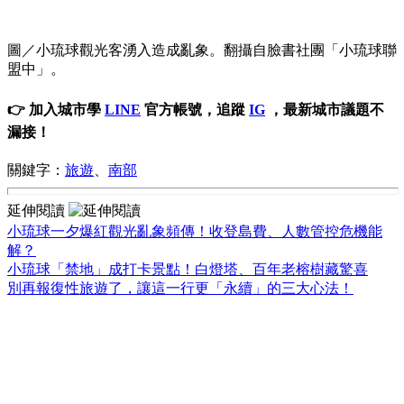
圖／小琉球觀光客湧入造成亂象。翻攝自臉書社團「小琉球聯
盟中」。
👉 加入城市學
LINE
官方帳號，追蹤
IG
，最新城市議題不
漏接！
關鍵字：
旅遊
、
南部
延伸閱讀
小琉球一夕爆紅觀光亂象頻傳！收登島費、人數管控危機能
解？
小琉球「禁地」成打卡景點！白燈塔、百年老榕樹藏驚喜
別再報復性旅遊了，讓這一行更「永續」的三大心法！