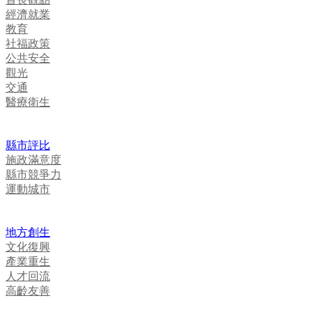
經濟就業
教育
社福政策
公共安全
觀光
交通
醫療衛生
縣市評比
施政滿意度
縣市競爭力
運動城市
地方創生
文化復興
產業重生
人才回流
高齡友善