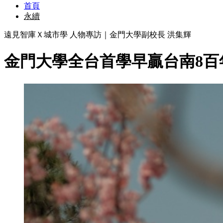
首頁
永續
遠見智庫Ｘ城市學 人物專訪｜金門大學副校長 洪集輝
金門大學全台首學早贏台南8