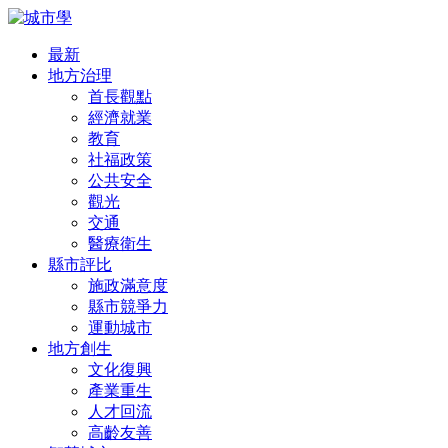
最新
地方治理
首長觀點
經濟就業
教育
社福政策
公共安全
觀光
交通
醫療衛生
縣市評比
施政滿意度
縣市競爭力
運動城市
地方創生
文化復興
產業重生
人才回流
高齡友善