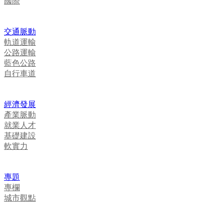
國際
交通脈動
軌道運輸
公路運輸
藍色公路
自行車道
經濟發展
產業脈動
就業人才
基礎建設
軟實力
專題
專欄
城市觀點