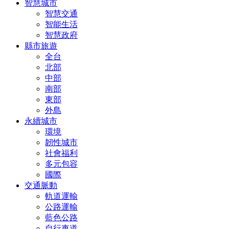
智慧城市
智慧交通
智能生活
智慧政府
縣市旅遊
全台
北部
中部
南部
東部
外島
永續城市
環境
韌性城市
社會福利
多元包容
國際
交通脈動
軌道運輸
公路運輸
藍色公路
自行車道