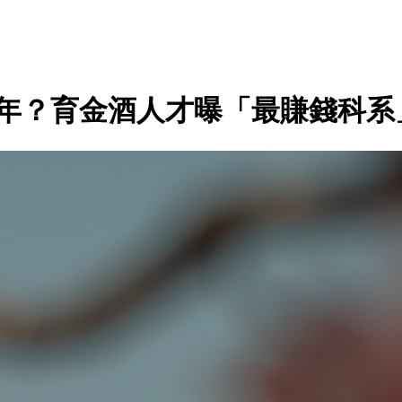
百年？育金酒人才曝「最賺錢科系