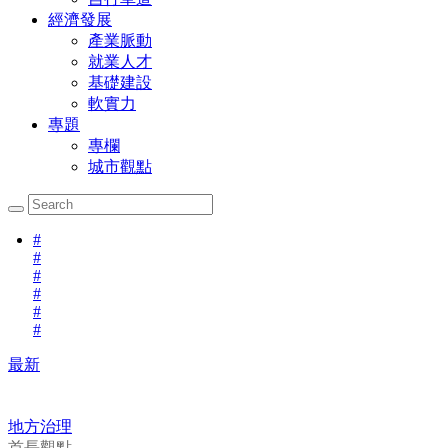
經濟發展
產業脈動
就業人才
基礎建設
軟實力
專題
專欄
城市觀點
#
#
#
#
#
#
最新
地方治理
首長觀點