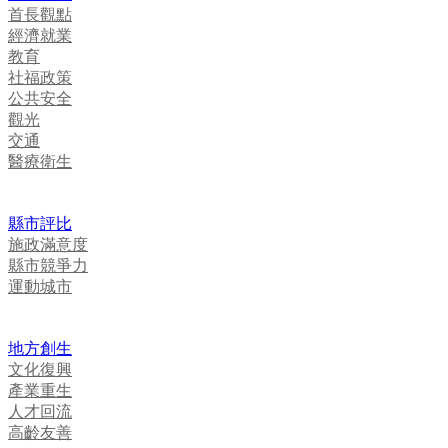
首長觀點
經濟就業
教育
社福政策
公共安全
觀光
交通
醫療衛生
縣市評比
施政滿意度
縣市競爭力
運動城市
地方創生
文化復興
產業重生
人才回流
高齡友善