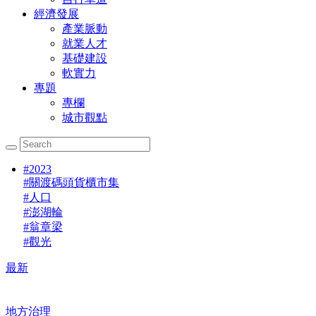
經濟發展
產業脈動
就業人才
基礎建設
軟實力
專題
專欄
城市觀點
#
2023
#
關渡碼頭貨櫃市集
#
人口
#
澎湖輪
#
翁章梁
#
觀光
最新
地方治理