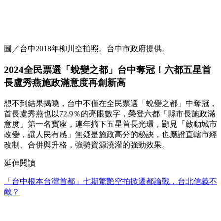
圖／台中2018年柳川空拍照。台中市政府提供。
2024全民票選「蛻變之都」台中奪冠！六都五星首
長盧秀燕施政滿意度再創新高
想不到結果揭曉，台中不僅在全民票選「蛻變之都」中奪冠，
首長盧秀燕也以72.9％的亮眼數字，榮登六都「縣市長施政滿
意度」第一名寶座，連年摘下五星首長光環，顯見「啟動城市
改變，讓人民有感」無疑是施政高分的秘訣，也應證直轄市經
改制、合併與升格，強勢資源澆灌的強勁效果。
延伸閱讀
「台中根本台灣首都」七期驚艷空拍掀遷都論戰，台北信義不
敵？