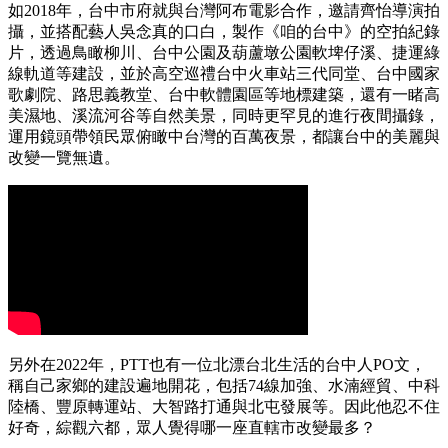
如2018年，台中市府就與台灣阿布電影合作，邀請齊怡導演拍
攝，並搭配藝人吳念真的口白，製作《咱的台中》的空拍紀錄
片，透過鳥瞰柳川、台中公園及葫蘆墩公園軟埤仔溪、捷運綠
線軌道等建設，並於高空巡禮台中火車站三代同堂、台中國家
歌劇院、路思義教堂、台中軟體園區等地標建築，還有一睹高
美濕地、溪流河谷等自然美景，同時更罕見的進行夜間攝錄，
運用鏡頭帶領民眾俯瞰中台灣的百萬夜景，都讓台中的美麗與
改變一覽無遺。
另外在2022年，PTT也有一位北漂台北生活的台中人PO文，
稱自己家鄉的建設遍地開花，包括74線加強、水湳經貿、中科
陸橋、豐原轉運站、大智路打通與北屯發展等。因此他忍不住
好奇，綜觀六都，眾人覺得哪一座直轄市改變最多？