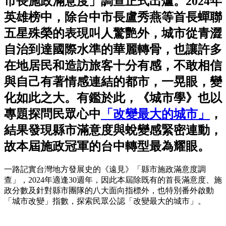
市長施政滿意度」調查正式出爐。2024年
英雄榜中，除台中市長盧秀燕等首長蟬聯
五星殊榮的表現叫人驚艷外，城市從青澀
自治到達國際水準的華麗轉骨，也讓許多
在地居民和造訪旅客十分有感，不敢相信
與自己有著情感連結的都市，一晃眼，變
化如此之大。有鑑於此，《城市學》也以
專題探問民眾心中
「改變最大的城市」
，
結果發現縣市滿意度與蛻變感緊密連動，
故本屆施政冠軍的台中轉型最為耀眼。
一路記實台灣地方發展史的《遠見》「縣市施政滿意度調
查」，2024年適逢30週年，因此本屆除既有的首長滿意度、施
政分數及針對縣市團隊的八大面向指標外，也特別番外啟動
「城市改變」指數，探索民眾公認「改變最大的城市」。