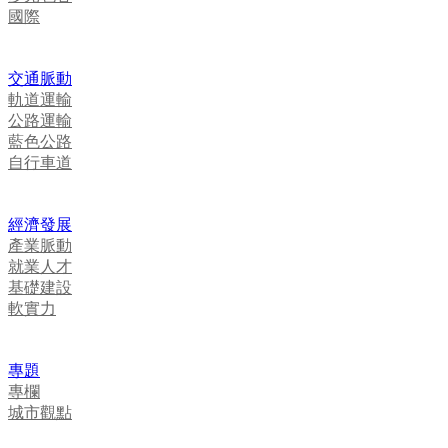
國際
交通脈動
軌道運輸
公路運輸
藍色公路
自行車道
經濟發展
產業脈動
就業人才
基礎建設
軟實力
專題
專欄
城市觀點