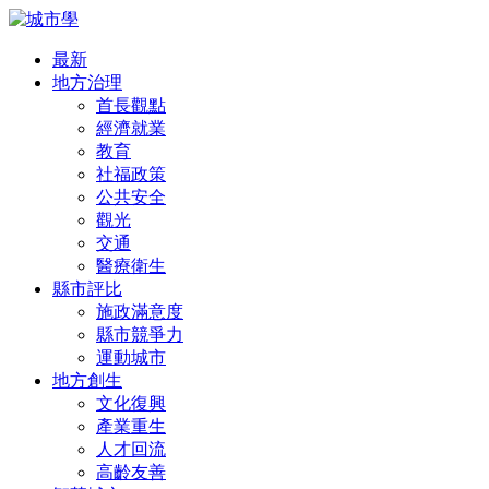
最新
地方治理
首長觀點
經濟就業
教育
社福政策
公共安全
觀光
交通
醫療衛生
縣市評比
施政滿意度
縣市競爭力
運動城市
地方創生
文化復興
產業重生
人才回流
高齡友善