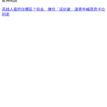
延伸閱讀
高雄人最想住哪區？前金、鹽埕「這好處」讓青年喊買房卡位
到老