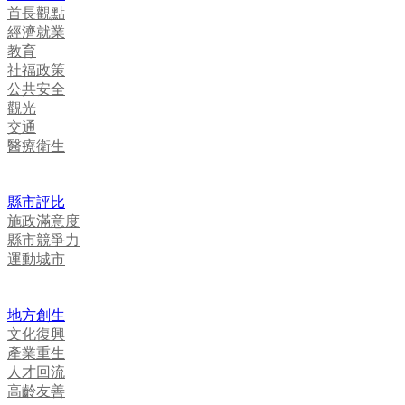
首長觀點
經濟就業
教育
社福政策
公共安全
觀光
交通
醫療衛生
縣市評比
施政滿意度
縣市競爭力
運動城市
地方創生
文化復興
產業重生
人才回流
高齡友善