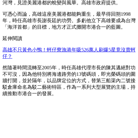
河灣，見證美麗港都的蛻變與風華。高雄市政府提供。
可憑心而論，高雄這座美麗港都能夠重生，最早得回朔1998
年，時任高雄市長謝長廷的功勞。多虧他立下高雄要成為台灣
「海洋首都」的目標，地方才正式攤開市港合一的藍圖。
延伸閱讀
高雄不只黃色小鴨！蚵仔寮漁港年吸526萬人刷爆5星竟沒賣蚵
仔？
然隨著時間流轉至2005年，時任高雄代理市長的陳其邁絕對功
不可沒，因為他特別將海邊路旁的13號碼頭，即光榮碼頭的圍
牆打開，並於隔年，以品牌定位的方式，替第三船渠內二號接
駁倉庫命名為駁二藝術特區，作為一系列大型展覽的主場，持
續推動市港合一的發展。