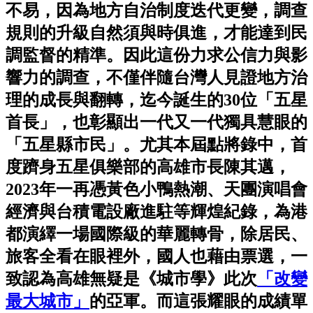
不易，因為地方自治制度迭代更變，調查
規則的升級自然須與時俱進，才能達到民
調監督的精準。因此這份力求公信力與影
響力的調查，不僅伴隨台灣人見證地方治
理的成長與翻轉，迄今誕生的30位「五星
首長」，也彰顯出一代又一代獨具慧眼的
「五星縣市民」。尤其本屆點將錄中，首
度躋身五星俱樂部的高雄市長陳其邁，
2023年一再憑黃色小鴨熱潮、天團演唱會
經濟與台積電設廠進駐等輝煌紀錄，為港
都演繹一場國際級的華麗轉骨，除居民、
旅客全看在眼裡外，國人也藉由票選，一
致認為高雄無疑是《城市學》此次
「改變
最大城市」
的亞軍。而這張耀眼的成績單