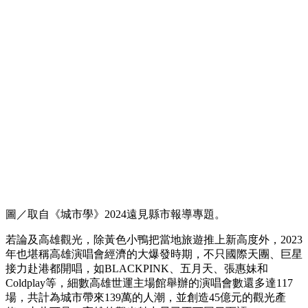
圖／取自《城市學》2024遠見縣市報導專題。
若論及高雄觀光，除黃色小鴨把當地旅遊推上新高度外，2023
年也堪稱高雄演唱會經濟的大爆發時期，不只國際天團、巨星
接力赴港都開唱，如BLACKPINK、五月天、張惠妹和
Coldplay等，細數高雄世運主場館舉辦的演唱會數還多達117
場，共計為城市帶來139萬的人潮，並創造45億元的觀光產