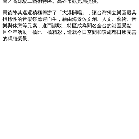
圖／高雄駁二藝術特區。高雄市觀光局提供。
爾後陳其邁還積極籌辦了「大港開唱」，讓台灣獨立樂團最具
指標性的音樂祭應運而生，藉由海景佐文創、人文、藝術、音
樂與休憩等元素，進而讓駁二特區成為聞名全台的港區景點，
且全年活動一檔比一檔精彩，造就今日空間和設施都日臻完善
的碼頭榮景。