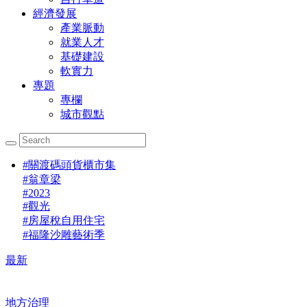
經濟發展
產業脈動
就業人才
基礎建設
軟實力
專題
專欄
城市觀點
#
關渡碼頭貨櫃市集
#
翁章梁
#
2023
#
觀光
#
房屋稅自用住宅
#
福隆沙雕藝術季
最新
地方治理