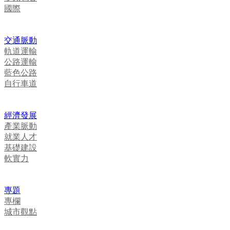
國際
交通脈動
軌道運輸
公路運輸
藍色公路
自行車道
經濟發展
產業脈動
就業人才
基礎建設
軟實力
專題
專欄
城市觀點