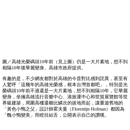
圖／高雄光榮碼頭10年前（見上圖）仍是一大片素地，想不到
相隔10年後華麗變身。高雄市政府提供。
有趣的是，不少網友都對於高雄的今昔對比感到詫異，甚至有
人驚呼「這幾年的高雄光榮感，根本台灣首都吧」，特別是光
榮碼頭10年前不過還是一大片素地，想不到相隔10年，它華麗
變身，坐擁高雄流行音樂中心、港旅運中心和世貿展覽館等世
界級建築，周圍高樓還櫛比鱗次的拔地而起，讓重遊舊地的
「黃色小鴨之父」設計師霍夫曼（Florentijn Hofman）都因為
「醜小鴨變美」而瞠目結舌，公開表示自己的讚嘆。