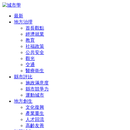
最新
地方治理
首長觀點
經濟就業
教育
社福政策
公共安全
觀光
交通
醫療衛生
縣市評比
施政滿意度
縣市競爭力
運動城市
地方創生
文化復興
產業重生
人才回流
高齡友善