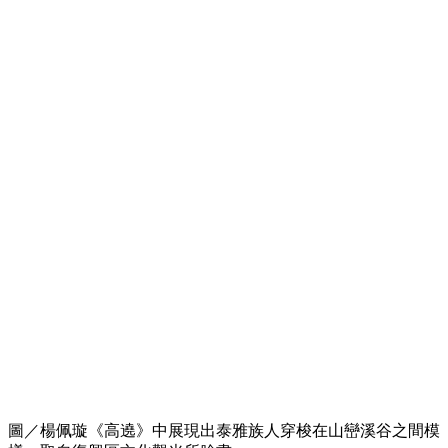
圖／楊佩璇《高遶》中展現出泰雅族人穿梭在山巒溪谷之間模