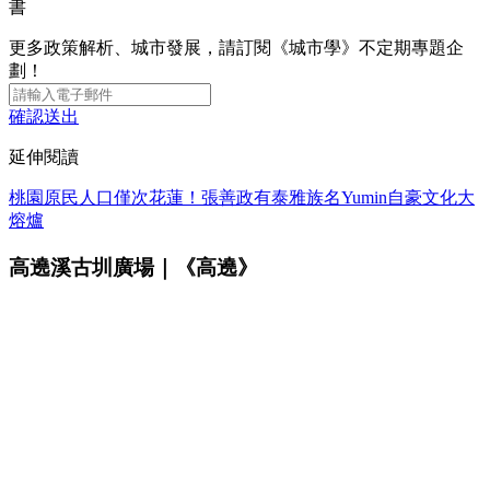
書
更多政策解析、城市發展，請訂閱《城市學》不定期專題企
劃！
確認送出
延伸閱讀
桃園原民人口僅次花蓮！張善政有泰雅族名Yumin自豪文化大
熔爐
高遶溪古圳廣場｜《高遶》