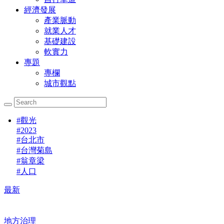
經濟發展
產業脈動
就業人才
基礎建設
軟實力
專題
專欄
城市觀點
#
觀光
#
2023
#
台北市
#
台灣菊島
#
翁章梁
#
人口
最新
地方治理