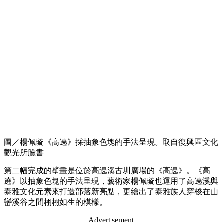
圖／楊佩璇《高遶》採抽象色塊的手法呈現。取自復興區文化
觀光所臉書
第二幅完成的壁畫是位於高遶溪古圳廣場的《高遶》。《高
遶》以抽象色塊的手法呈現，藝術家楊佩璇也運用了高遶溪與
泰雅文化元素來打造部落新亮點，更繪出了泰雅族人穿梭在山
巒溪谷之間栩栩如生的模樣。
Advertisement