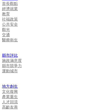
首長觀點
經濟就業
教育
社福政策
公共安全
觀光
交通
醫療衛生
縣市評比
施政滿意度
縣市競爭力
運動城市
地方創生
文化復興
產業重生
人才回流
高齡友善