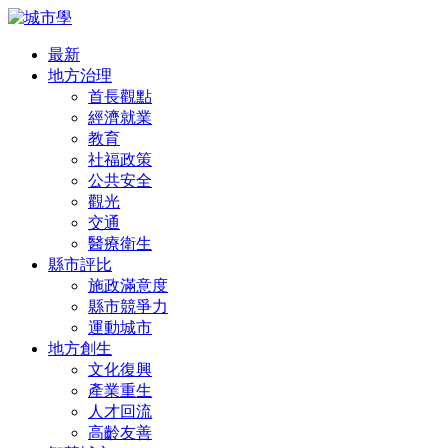
最新
地方治理
首長觀點
經濟就業
教育
社福政策
公共安全
觀光
交通
醫療衛生
縣市評比
施政滿意度
縣市競爭力
運動城市
地方創生
文化復興
產業重生
人才回流
高齡友善