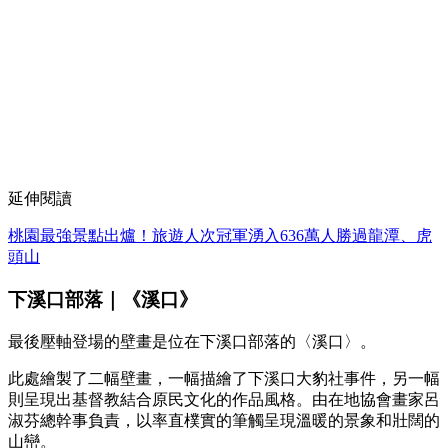
延伸閱讀
桃園最強景點出爐！旅遊人次冠軍湧入636萬人勝過龍潭、虎
頭山
下溪口部落｜《溪口》
最後壓軸登場的壁畫是位在下溪口部落的〈溪口〉。
此處繪製了二幅壁畫，一幅描繪了下溪口大豹社事件，另一幅
則呈現出基督教結合原民文化的作品風格。由在地協會畫家呂
淑芬總幹事負責，以率直樸實的筆觸呈現溫暖的景象和壯闊的
山巒。