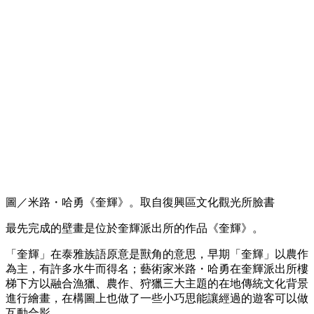
圖／米路・哈勇《奎輝》。取自復興區文化觀光所臉書
最先完成的壁畫是位於奎輝派出所的作品《奎輝》。
「奎輝」在泰雅族語原意是獸角的意思，早期「奎輝」以農作
為主，有許多水牛而得名；藝術家米路・哈勇在奎輝派出所樓
梯下方以融合漁獵、農作、狩獵三大主題的在地傳統文化背景
進行繪畫，在構圖上也做了一些小巧思能讓經過的遊客可以做
互動合影。