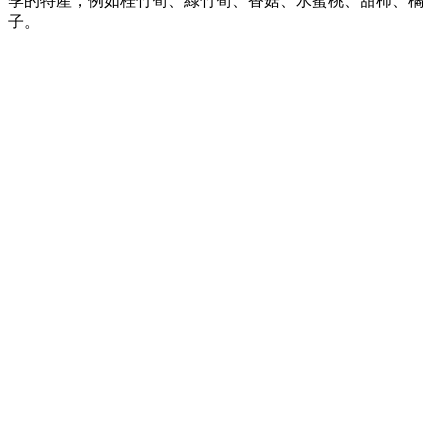
季的特產，例如桂竹筍、綠竹筍、香菇、水蜜桃、甜柿、橘
子。