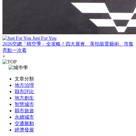
Just For You
2026空總「晴空季」全攻略！四大展會、美拍裝置藝術、市集
亮點一次看
×
文章分類
地方治理
縣市評比
地方創生
智慧城市
縣市旅遊
永續城市
交通脈動
經濟發展