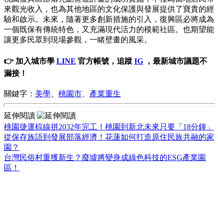
來觀光收入，也為其他地區的文化保護與發展提供了寶貴的經
驗和啟示。未來，隨著更多創新措施的引入，復興區必將成為
一個既保有傳統特色，又充滿現代活力的模範社區。也期望能
讓更多民眾到現場參觀，一睹壁畫的風采。
👉 加入城市學
LINE
官方帳號，追蹤
IG
，最新城市議題不
漏接！
關鍵字：
美學
、
桃園市
、
產業重生
延伸閱讀
桃園捷運棕線拼2032年完工！桃園到新北未來只要「18分鐘」
從保存族語到發展部落經濟！花蓮如何打造原住民族共融的家
園？
台灣民俗村重獲新生？廢墟將變身成綠色科技的ESG產業園
區！