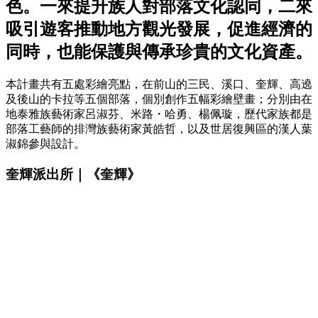
色。一來提升族人對部落文化認同，二來
吸引遊客推動地方觀光發展，促進經濟的
同時，也能保護與傳承珍貴的文化資產。
本計畫共有五處彩繪亮點，在前山的三民、溪口、奎輝、高遶
及後山的卡拉等五個部落，個別創作五幅彩繪壁畫；分別由在
地泰雅族藝術家呂淑芬、米路・哈勇、楊佩璇，歷代家族都是
部落工藝師的排灣族藝術家黃皓哲，以及世居復興區的漢人葉
淑錦參與設計。
奎輝派出所｜《奎輝》