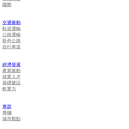
國際
交通脈動
軌道運輸
公路運輸
藍色公路
自行車道
經濟發展
產業脈動
就業人才
基礎建設
軟實力
專題
專欄
城市觀點