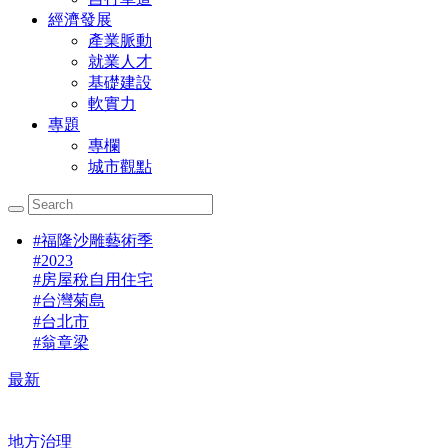
經濟發展
產業脈動
就業人才
基礎建設
軟實力
專題
專欄
城市觀點
#
福隆沙雕藝術季
#
2023
#
房屋稅自用住宅
#
台灣菊島
#
台北市
#
翁章梁
最新
地方治理