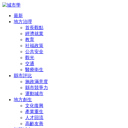
最新
地方治理
首長觀點
經濟就業
教育
社福政策
公共安全
觀光
交通
醫療衛生
縣市評比
施政滿意度
縣市競爭力
運動城市
地方創生
文化復興
產業重生
人才回流
高齡友善