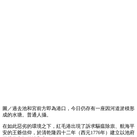
圖／過去池和宮前方即為港口，今日仍存有一座因河道淤積形
成的水塘。普通人攝。
在如此惡劣的環境之下，紅毛港出現了訴求驅瘟除祟、航海平
安的王爺信仰，於清乾隆四十二年（西元1776年）建立以池府