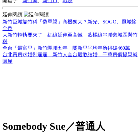
關鍵字：
新竹縣
、
新竹市
、
環境
延伸閱讀
新竹巨城靠竹科「偽單親」商機獨大？新光、SOGO、風城慘
全倒
大新竹輕軌要來了！紅線延伸至高鐵，藍橘線串聯舊城區與竹
科
全台「最富里」新竹蟬聯五年！關新里平均年所得破460萬
台北買房求婚別逼逼！新竹人全台最敢結婚，千萬房價提親就
購屋
Somebody Sue／普通人