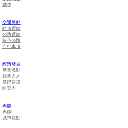
國際
交通脈動
軌道運輸
公路運輸
藍色公路
自行車道
經濟發展
產業脈動
就業人才
基礎建設
軟實力
專題
專欄
城市觀點