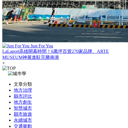
Just For You
LaLaport高雄開幕時間！6萬坪百貨270家品牌、ARTE
MUSEUM神展進駐完勝南港
×
文章分類
地方治理
縣市評比
地方創生
智慧城市
縣市旅遊
永續城市
交通脈動