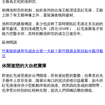
王爺為主祀的池和宮。
相傳池和宮的初創，始於泉州的出海王船漂流至紅毛港，王船
上除了有王爺神像之外，還裝滿食物與建材。
池和宮的建廟傳說，多少也反映了當時開拓紅毛港左支右絀的
嚴苛處境。直到清咸豐九年（西元1859年），紅毛港聚落才有
能力挖鑿水圳，其時距離池和宮的成立已逾百年。
延伸閱讀
竹東能超越草屯成全台第一大鎮？新竹縣過去龍頭如今載浮載
沉
休閒遊憩的大自然寶庫
即使紅毛港受惠於台灣開港，而有過短暫的繁榮，但畢竟在先
天條件上並非良港，隨著出海口的泥沙淤積日益嚴重，如今的
紅毛港僅存供小型船舶停靠的漁港。然而因此形成的潮間帶，
也孕育出特別的紅樹林生態，提供人們尋幽訪勝的價值。