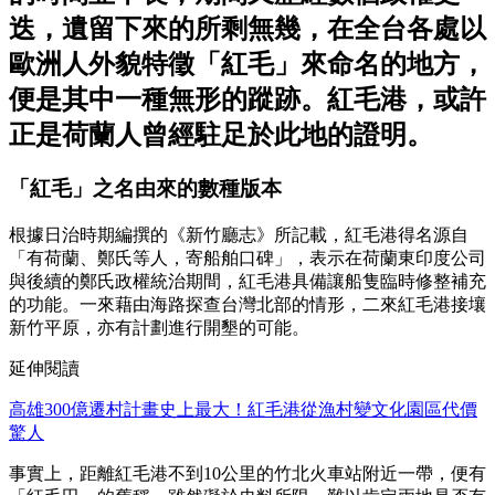
迭，遺留下來的所剩無幾，在全台各處以
歐洲人外貌特徵「紅毛」來命名的地方，
便是其中一種無形的蹤跡。紅毛港，或許
正是荷蘭人曾經駐足於此地的證明。
「紅毛」之名由來的數種版本
根據日治時期編撰的《新竹廳志》所記載，紅毛港得名源自
「有荷蘭、鄭氏等人，寄船舶口碑」，表示在荷蘭東印度公司
與後續的鄭氏政權統治期間，紅毛港具備讓船隻臨時修整補充
的功能。一來藉由海路探查台灣北部的情形，二來紅毛港接壤
新竹平原，亦有計劃進行開墾的可能。
延伸閱讀
高雄300億遷村計畫史上最大！紅毛港從漁村變文化園區代價
驚人
事實上，距離紅毛港不到10公里的竹北火車站附近一帶，便有