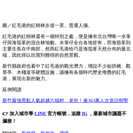
圖／紅毛港的紅樹林步道一景。普通人攝。
紅毛港的紅樹林還有一個特別之處，便是擁有北台灣唯一水筆
仔與海茄苳的混合林地貌。水筆仔全台各地皆有，而海茄苳則
主要生長在中南部，然而紅毛港恰巧是海茄苳天然分布的最北
端，因此得以欣賞到難得的自然景觀。
新竹縣政府也看中了紅毛港的觀光潛力，增設不少如拱橋、觀
景亭、木棧道等硬體設施，讓擁有各個時代歷史堆疊的紅毛
港，展現出新的魅力。
延伸閱讀
新竹最強景點人氣超越六福村、老街！逾363萬人次造訪朝聖
👉 加入城市學
LINE
官方帳號，追蹤
IG
，最新城市議題不
漏接！