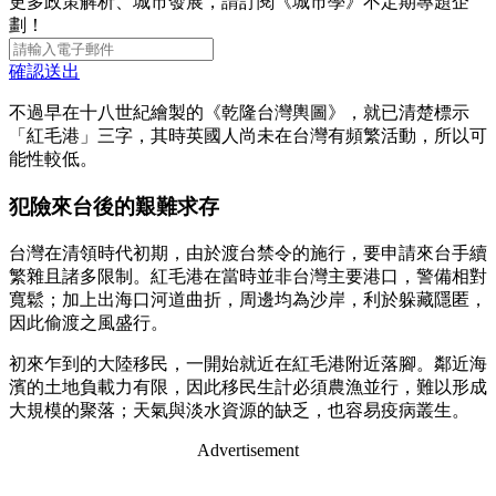
更多政策解析、城市發展，請訂閱《城市學》不定期專題企
劃！
確認送出
不過早在十八世紀繪製的《乾隆台灣輿圖》，就已清楚標示
「紅毛港」三字，其時英國人尚未在台灣有頻繁活動，所以可
能性較低。
犯險來台後的艱難求存
台灣在清領時代初期，由於渡台禁令的施行，要申請來台手續
繁雜且諸多限制。紅毛港在當時並非台灣主要港口，警備相對
寬鬆；加上出海口河道曲折，周邊均為沙岸，利於躲藏隱匿，
因此偷渡之風盛行。
初來乍到的大陸移民，一開始就近在紅毛港附近落腳。鄰近海
濱的土地負載力有限，因此移民生計必須農漁並行，難以形成
大規模的聚落；天氣與淡水資源的缺乏，也容易疫病叢生。
Advertisement