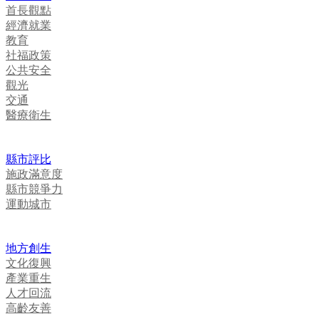
首長觀點
經濟就業
教育
社福政策
公共安全
觀光
交通
醫療衛生
縣市評比
施政滿意度
縣市競爭力
運動城市
地方創生
文化復興
產業重生
人才回流
高齡友善