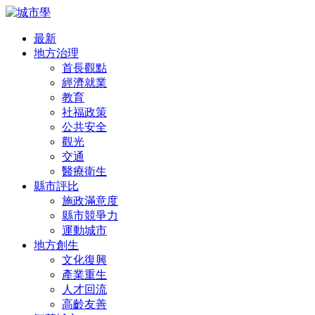
最新
地方治理
首長觀點
經濟就業
教育
社福政策
公共安全
觀光
交通
醫療衛生
縣市評比
施政滿意度
縣市競爭力
運動城市
地方創生
文化復興
產業重生
人才回流
高齡友善