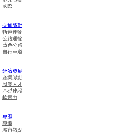
國際
交通脈動
軌道運輸
公路運輸
藍色公路
自行車道
經濟發展
產業脈動
就業人才
基礎建設
軟實力
專題
專欄
城市觀點