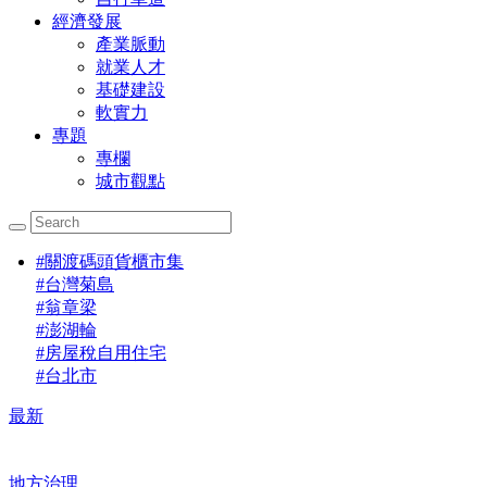
經濟發展
產業脈動
就業人才
基礎建設
軟實力
專題
專欄
城市觀點
#
關渡碼頭貨櫃市集
#
台灣菊島
#
翁章梁
#
澎湖輪
#
房屋稅自用住宅
#
台北市
最新
地方治理