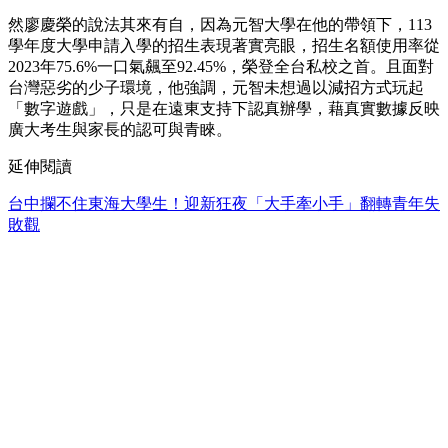
然廖慶榮的說法其來有自，因為元智大學在他的帶領下，113
學年度大學申請入學的招生表現著實亮眼，招生名額使用率從
2023年75.6%一口氣飆至92.45%，榮登全台私校之首。且面對
台灣惡劣的少子環境，他強調，元智未想過以減招方式玩起
「數字遊戲」，只是在遠東支持下認真辦學，藉真實數據反映
廣大考生與家長的認可與青睞。
延伸閱讀
台中攔不住東海大學生！迎新狂夜「大手牽小手」翻轉青年失
敗觀