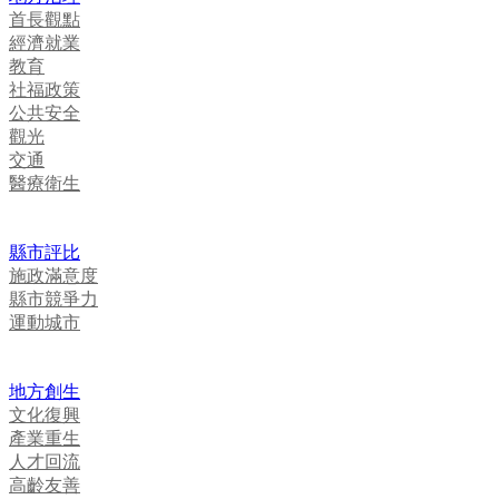
首長觀點
經濟就業
教育
社福政策
公共安全
觀光
交通
醫療衛生
縣市評比
施政滿意度
縣市競爭力
運動城市
地方創生
文化復興
產業重生
人才回流
高齡友善