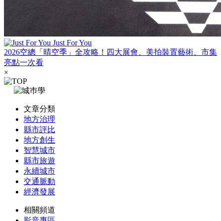
Just For You
2026空總「晴空季」全攻略！四大展會、美拍裝置藝術、市集
亮點一次看
×
文章分類
地方治理
縣市評比
地方創生
智慧城市
縣市旅遊
永續城市
交通脈動
經濟發展
相關頻道
影音專區