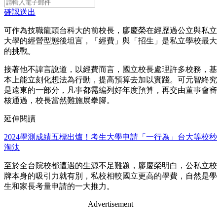
確認送出
可作為技職龍頭台科大的前校長，廖慶榮在經歷過公立與私立
大學的經營型態後坦言，「經費」與「招生」是私立學校最大
的挑戰。
接著他不諱言說道，以經費而言，國立校長處理許多校務，基
本上能立刻化想法為行動，提高預算去加以實踐。可元智終究
是遠東的一部分，凡事都需編列好年度預算，再交由董事會審
核通過，校長當然難施展拳腳。
延伸閱讀
2024學測成績五標出爐！考生大學申請「一行為」台大等校秒
淘汰
至於全台院校都遭遇的生源不足難題，廖慶榮明白，公私立校
牌本身的吸引力就有別，私校相較國立更高的學費，自然是學
生和家長考量申請的一大推力。
Advertisement