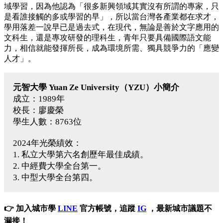
域學習，因為他認為「很多新興領域其實沒有所謂的專家，只
是看誰接觸的多或學習的早」，所以當台灣各產業都在求才，
學用落差一說早已是過去式，在現代，無論是善於文字應用的
文科生，還是專攻研發的理科生，青年只要具備國際語文能
力，相信就能發揮所長，成為環境所需、獨具競爭力的「應變
人才」。
元智大學 Yuan Ze University（
YZU
）小簡介
成立：1989年
校長：廖慶榮
學生人數：8763位
2024年光榮績效：
1. 私立大學第六名創歷年最佳成績。
2. 中經費大學全台第一。
3. 中型大學全台第四。
👉 加入城市學
LINE
官方帳號，追蹤
IG
，最新城市議題不
漏接！