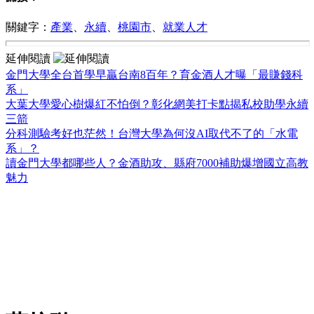
關鍵字：
產業
、
永續
、
桃園市
、
就業人才
延伸閱讀
金門大學全台首學早贏台南8百年？育金酒人才曝「最賺錢科
系」
大葉大學愛心樹爆紅不怕倒？彰化網美打卡點揭私校助學永續
三箭
分科測驗考好也茫然！台灣大學為何沒AI取代不了的「水電
系」？
讀金門大學都哪些人？金酒助攻、縣府7000補助爆增國立高教
魅力