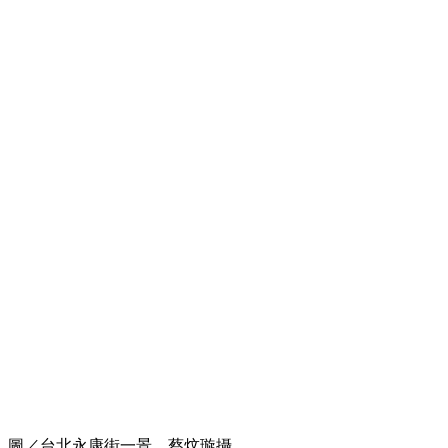
圖／台北永康街一景。蔡炆璇攝。