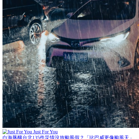
Just For You
白海豚釀台北135件災情沒放颱風假？「比巴威更像颱風天」