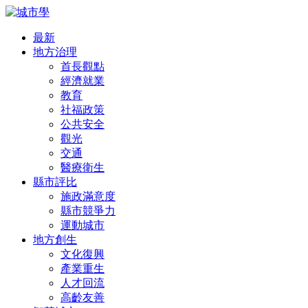
最新
地方治理
首長觀點
經濟就業
教育
社福政策
公共安全
觀光
交通
醫療衛生
縣市評比
施政滿意度
縣市競爭力
運動城市
地方創生
文化復興
產業重生
人才回流
高齡友善