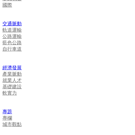
國際
交通脈動
軌道運輸
公路運輸
藍色公路
自行車道
經濟發展
產業脈動
就業人才
基礎建設
軟實力
專題
專欄
城市觀點