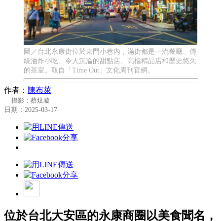
圖／台北永康街位於東門小巷內，滿街都是一流餐廳、傳
統油炸小吃、令人沉淪的甜點店、高檔精品店和歷史悠久
的茶室。取自「Time Out」文化周刊官網。
作者：
陳布萊
攝影：蔡炆璇
日期：2025-03-17
位於台北大安區的永康商圈以美食聞名，