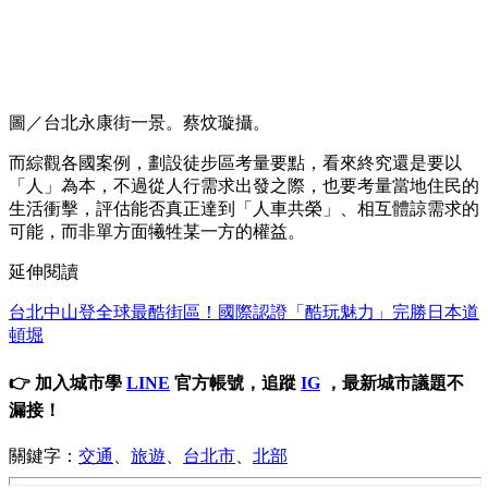
圖／台北永康街一景。蔡炆璇攝。
而綜觀各國案例，劃設徒步區考量要點，看來終究還是要以
「人」為本，不過從人行需求出發之際，也要考量當地住民的
生活衝擊，評估能否真正達到「人車共榮」、相互體諒需求的
可能，而非單方面犧牲某一方的權益。
延伸閱讀
台北中山登全球最酷街區！國際認證「酷玩魅力」完勝日本道
頓堀
👉 加入城市學
LINE
官方帳號，追蹤
IG
，最新城市議題不
漏接！
關鍵字：
交通
、
旅遊
、
台北市
、
北部