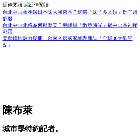
延伸閱讀
台北中山商圈飄日本味大勝東區？網嗨「妹子多又頂」逛了超
舒服
台北中山北路為何那麼美？赤峰街「散策時光」揭中山區神秘
彩蛋
美食蜂炮魅力爆棚！台南入選國家地理雜誌「全球30大酷景
點」
陳布萊
城市學特約記者。