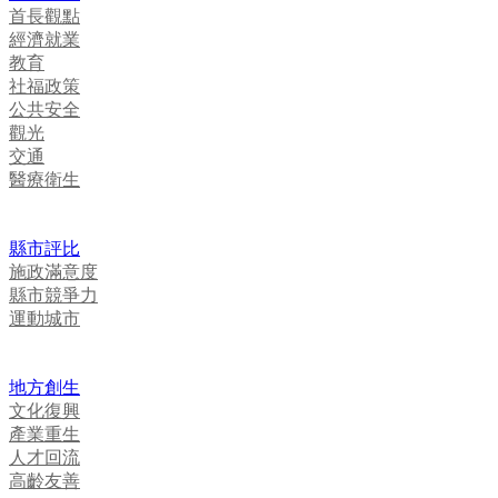
首長觀點
經濟就業
教育
社福政策
公共安全
觀光
交通
醫療衛生
縣市評比
施政滿意度
縣市競爭力
運動城市
地方創生
文化復興
產業重生
人才回流
高齡友善