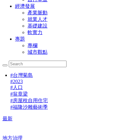
經濟發展
產業脈動
就業人才
基礎建設
軟實力
專題
專欄
城市觀點
#
台灣菊島
#
2023
#
人口
#
翁章梁
#
房屋稅自用住宅
#
福隆沙雕藝術季
最新
地方治理