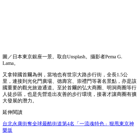
圖／日本東京銀座一景。取自Unsplash。攝影者Pema G.
Lama。
又拿韓國首爾為例，當地也有世宗大路步行街，全長1.5公
里，連接到光化門廣場、德壽宮、崇禮門等著名景點，亦是該
國重要的觀光旅遊通道。至於首爾的弘大商圈、明洞商圈等行
人徒步區，也是先營造出友善的步行環境，接著才讓商圈有擴
大發展的潛力。
延伸閱讀
台北永康街奪全球最酷街道第4名「一流魂特色」狠甩東京神
樂坂