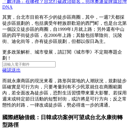
「麟洋路」在哪裡？台北打破政治命名，羽球奧運金牌成台灣
DNA
其實，台北市目前有不少的徒步區商圈，其中，一週7天都採
徒步區規劃的，包括廣受年輕族群歡迎的西門町，也是台北第
一個設立徒步區的商圈，自1999年1月就上路；另外還有中山
區的四平街徒步區，在2006年上路；其餘包括華陰街、沅陵
街、迪化街等，亦有徒步區規劃，但都以假日為主。
更多政策解析、城市發展，請訂閱《城市學》不定期專題企
劃！
確認送出
而就永康商區的現況來看，路形與當地的人潮狀況，規劃徒步
區確實是可行方向，只要考量到有不少民眾就住在商圈範圍
內，若全面改為徒步區，恐對生活習慣帶來重大影響。若採用
週末或特定節日活動的短暫封街，或許將是可行方向；反之常
態性的封路，一律改成徒步區，勢必得進一步的溝通。
國際經驗借鏡：日韓成功案例可望成台北永康街轉
型路徑