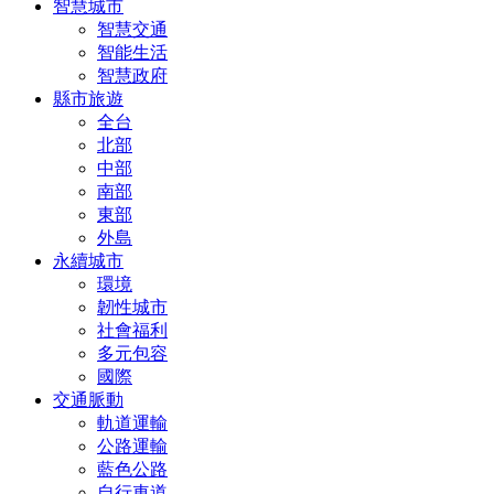
智慧城市
智慧交通
智能生活
智慧政府
縣市旅遊
全台
北部
中部
南部
東部
外島
永續城市
環境
韌性城市
社會福利
多元包容
國際
交通脈動
軌道運輸
公路運輸
藍色公路
自行車道