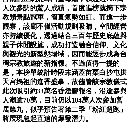
人次參訪的驚人成績，首度進榜就摘下宗
教類景點冠軍，簡直氣勢如虹。而進一步
觀察，該廟不僅活動規劃吸睛，空間經營
亦持續優化，透過結合三百年歷史底蘊與
親子休閒設施，成功打造融合信仰、文化
與觀光的新型態場域，因而能逐步成為台
灣宗教旅遊的新指標。不過值得一提的
是，本榜單統計時段未涵蓋苗栗白沙屯拱
天宮媽祖的進香盛事，故儘管該宗教儀式
此次吸引約33萬名香燈腳報名，沿途參與
人潮逾70萬，目前仍以104萬人次參加暫
居第九，似乎預告著第二季「粉紅超跑」
將展現急起直追的爆發潛力。