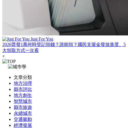
Just For You
2026普發1萬何時登記領錢？誰能領？國民支援金發放進度、5
大領取方式一次看
×
文章分類
地方治理
縣市評比
地方創生
智慧城市
縣市旅遊
永續城市
交通脈動
經濟發展