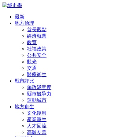
最新
地方治理
首長觀點
經濟就業
教育
社福政策
公共安全
觀光
交通
醫療衛生
縣市評比
施政滿意度
縣市競爭力
運動城市
地方創生
文化復興
產業重生
人才回流
高齡友善