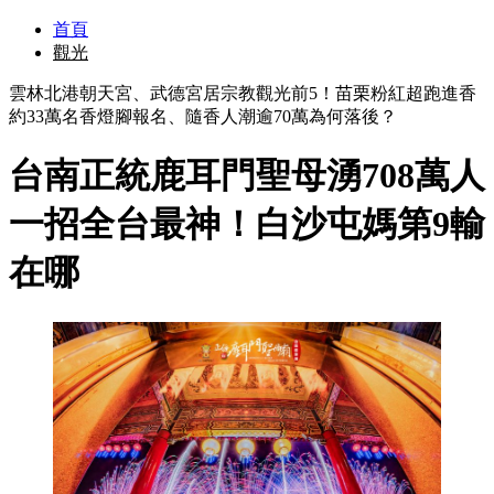
首頁
觀光
雲林北港朝天宮、武德宮居宗教觀光前5！苗栗粉紅超跑進香
約33萬名香燈腳報名、隨香人潮逾70萬為何落後？
台南正統鹿耳門聖母湧708萬人
一招全台最神！白沙屯媽第9輸
在哪