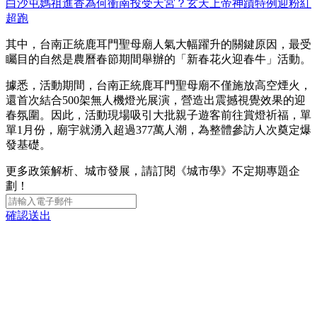
白沙屯媽祖進香為何衝南投受天宮？玄天上帝神蹟特例迎粉紅
超跑
其中，台南正統鹿耳門聖母廟人氣大幅躍升的關鍵原因，最受
矚目的自然是農曆春節期間舉辦的「新春花火迎春牛」活動。
據悉，活動期間，台南正統鹿耳門聖母廟不僅施放高空煙火，
還首次結合500架無人機燈光展演，營造出震撼視覺效果的迎
春氛圍。因此，活動現場吸引大批親子遊客前往賞燈祈福，單
單1月份，廟宇就湧入超過377萬人潮，為整體參訪人次奠定爆
發基礎。
更多政策解析、城市發展，請訂閱《城市學》不定期專題企
劃！
確認送出