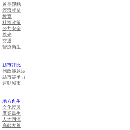
首長觀點
經濟就業
教育
社福政策
公共安全
觀光
交通
醫療衛生
縣市評比
施政滿意度
縣市競爭力
運動城市
地方創生
文化復興
產業重生
人才回流
高齡友善