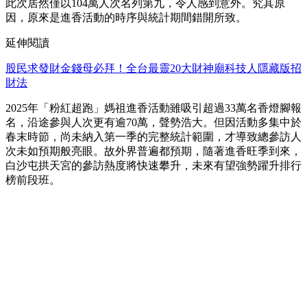
此次居然僅以104萬人次名列第九，令人感到意外。究其原
因，原來是進香活動的時序與統計期間錯開所致。
延伸閱讀
股民求發財金錢母必拜！全台最靈20大財神廟科技人隱藏版招
財法
2025年「粉紅超跑」媽祖進香活動雖吸引超過33萬名香燈腳報
名，沿途參與人次更有逾70萬，聲勢浩大。但因活動多集中於
春末時節，尚未納入第一季的完整統計範圍，才導致總參訪人
次未如預期般亮眼。故外界普遍都預期，隨著進香旺季到來，
白沙屯拱天宮的參訪熱度將快速攀升，未來有望強勢躍升排行
榜前段班。