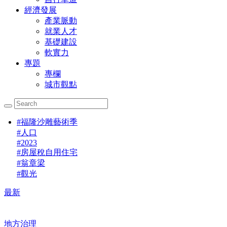
經濟發展
產業脈動
就業人才
基礎建設
軟實力
專題
專欄
城市觀點
#
福隆沙雕藝術季
#
人口
#
2023
#
房屋稅自用住宅
#
翁章梁
#
觀光
最新
地方治理