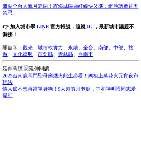
盤點全台人氣月老廟！霞海城隍廟紅線快又準，網熱議參拜五
禁忌
👉 加入城市學
LINE
官方帳號，追蹤
IG
，最新城市議題不
漏接！
關鍵字：
觀光
、
城市軟實力
、
永續
、
全台
、
南部
、
中部
、
旅
遊
、
文化復興
、
苗栗縣
、
雲林縣
、
台南市
延伸閱讀
2025台南鹿耳門聖母廟煙火此生必看！媽祖上萬花火元宵夜市
玩法
情人節不想再當單身狗！9大超夯月老廟，中和神明護同志愛
爆紅