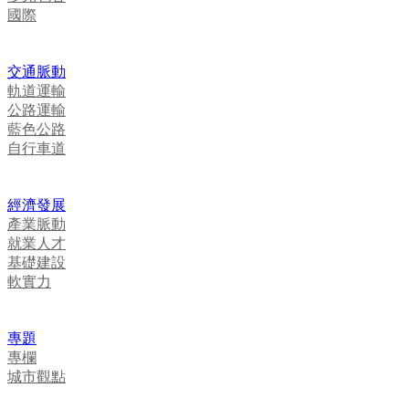
國際
交通脈動
軌道運輸
公路運輸
藍色公路
自行車道
經濟發展
產業脈動
就業人才
基礎建設
軟實力
專題
專欄
城市觀點