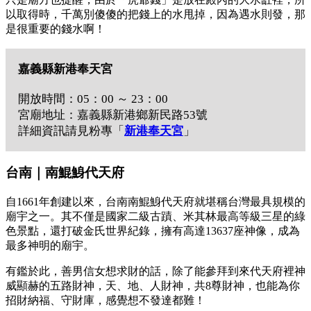
以取得時，千萬別傻傻的把錢上的水甩掉，因為遇水則發，那
是很重要的錢水啊！
嘉義縣新港奉天宮
開放時間：05：00 ～ 23：00
宮廟地址：嘉義縣新港鄉新民路53號
詳細資訊請見粉專「
新港奉天宮
」
台南｜南鯤鯓代天府
自1661年創建以來，台南南鯤鯓代天府就堪稱台灣最具規模的
廟宇之一。其不僅是國家二級古蹟、米其林最高等級三星的綠
色景點，還打破金氏世界紀錄，擁有高達13637座神像，成為
最多神明的廟宇。
有鑑於此，善男信女想求財的話，除了能參拜到來代天府裡神
威顯赫的五路財神，天、地、人財神，共8尊財神，也能為你
招財納福、守財庫，感覺想不發達都難！