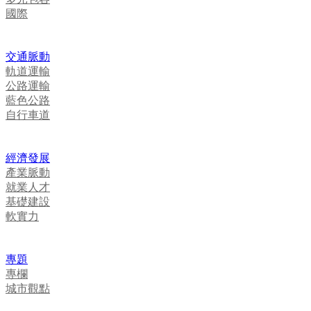
國際
交通脈動
軌道運輸
公路運輸
藍色公路
自行車道
經濟發展
產業脈動
就業人才
基礎建設
軟實力
專題
專欄
城市觀點