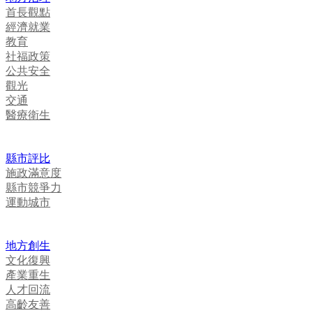
首長觀點
經濟就業
教育
社福政策
公共安全
觀光
交通
醫療衛生
縣市評比
施政滿意度
縣市競爭力
運動城市
地方創生
文化復興
產業重生
人才回流
高齡友善