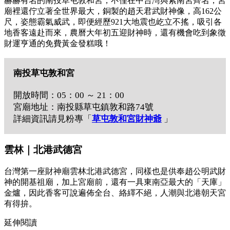
赫赫有名的南投草屯敦和宮，不僅在中台灣與紫南宮齊名，宮
廟裡還佇立著全世界最大，銅製的趙天君武財神像，高162公
尺，姿態霸氣威武，即便經歷921大地震也屹立不搖，吸引各
地香客遠赴而來，農曆大年初五迎財神時，還有機會吃到象徵
財運亨通的免費黃金發糕哦！
南投草屯敦和宮
開放時間：05：00 ～ 21：00
宮廟地址：南投縣草屯鎮敦和路74號
詳細資訊請見粉專「
草屯敦和宮財神爺
」
雲林｜北港武德宮
台灣第一座財神廟雲林北港武德宮，同樣也是供奉趙公明武財
神的開基祖廟，加上宮廟前，還有一具東南亞最大的「天庫」
金爐，因此香客可說遍佈全台、絡繹不絕，人潮與北港朝天宮
有得拚。
延伸閱讀