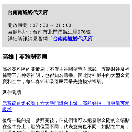
台南南鯤鯓代天府
開放時間：07：30 ～ 21：00
宮廟地址：台南市北門區鯤江里976號
詳細資訊請見官網「
台南南鯤鯓代天府
」
高雄｜苓雅關帝廟
高雄苓雅區的關帝廟，不僅主神關聖帝君威武，五路財神及福
祿壽三吉神等神明，也都知名遠播。因此財神殿中的大型金元
寶和金牛，每年春節都吸引民眾爭先搶摸沾福氣。
延伸閱讀
元宵節賞燈必看！六大熱門燈會出爐，高雄好拍、屏東靠可愛
吸粉
值得一提的是，參拜完後，信徒們還可以把發財金附的金箔貼
在金牛身上，貼的位置不同，代表意義也不同，如貼在牛角，