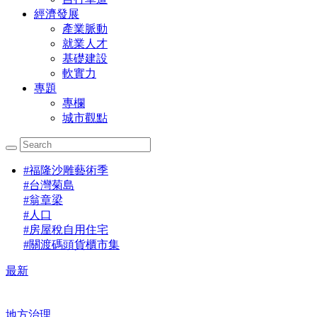
經濟發展
產業脈動
就業人才
基礎建設
軟實力
專題
專欄
城市觀點
#
福隆沙雕藝術季
#
台灣菊島
#
翁章梁
#
人口
#
房屋稅自用住宅
#
關渡碼頭貨櫃市集
最新
地方治理