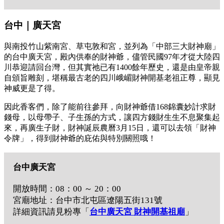
台中｜廣天宮
與南投竹山紫南宮、草屯敦和宮，並列為「中部三大財神廟」
的台中廣天宮，殿內供奉的財神爺，儘管民國97年才從大陸四
川恭迎請回台灣，但其實祂已有1400餘年歷史，還是由皇帝親
自頒旨雕刻，堪稱最古老的四川峨嵋財神開基老祖正尊，顯見
神威更是了得。
因此香客們，除了能前往參拜，向財神爺借168錦囊妙計求財
錢母，以母帶子、子生孫的方式，讓四方錢財生生不息聚集起
來，再廣生子財，財神誕辰農曆3月15日，還可以去領「財神
令牌」，得到財神爺的庇佑與特別關照哦！
台中廣天宮
開放時間：08：00 ～ 20：00
宮廟地址：台中市北屯區遼陽五街131號
詳細資訊請見粉專「
台中廣天宮 財神開基祖廟
」