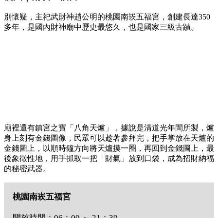
別懷疑，主祀武財神趙公明的桃園南崁五福宮，創建長達350
多年，是國內財神廟中歷史最悠久，也是國家三級古蹟。
廟裡還有鎮宮之寶「八角天爐」，據說是清道光年間所製，爐
身上刻有金錢圖像，民眾可以趁著參拜完，把手掌放在天爐的
金錢圖上，以順時鐘方向將天爐摸一圈，再回到金錢圖上，最
後象徵性地，用手抓取一把「財氣」放到口袋，成為招財納福
的秘密武器。
桃園南崁五福宮
開放時間：06：00 ～ 21：30