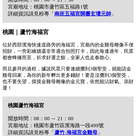
宮廟地址：桃園市蘆竹區五福路1號
詳細資訊請見粉專「
南崁五福宮開臺玄壇元帥
」
桃園｜蘆竹海福宮
位於西部濱海快速道路旁的海福宮，宮廟內的金雞母雕像不僅
招財，一旁彩繪牆還非常適合拍照打卡，因此每逢過年，民眾
都會蜂擁而至，祈求好運之餘，全家人也走春散心。
而且參拜的過程，據說民眾只要連續擲到3個聖筊，就能請金
雞母回家，為你的新年孵出更多錢財！要是沒擲到3個聖筊，
也不要失望，摸摸金雞母雕像的金元寶，依然能沾財氣、添財
運！
桃園蘆竹海福宮
開放時間：08：00 ～ 21：00
宮廟地址：桃園市蘆竹區濱海路一段499號
詳細資訊請見粉專「
蘆竹-海福宮金雞母
」