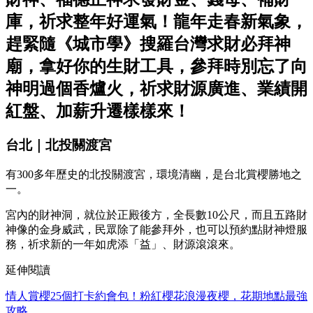
庫，祈求整年好運氣！龍年走春新氣象，
趕緊隨《城市學》搜羅台灣求財必拜神
廟，拿好你的生財工具，參拜時別忘了向
神明過個香爐火，祈求財源廣進、業績開
紅盤、加薪升遷樣樣來！
台北｜北投關渡宮
有300多年歷史的北投關渡宮，環境清幽，是台北賞櫻勝地之
一。
宮內的財神洞，就位於正殿後方，全長數10公尺，而且五路財
神像的金身威武，民眾除了能參拜外，也可以預約點財神燈服
務，祈求新的一年如虎添「益」、財源滾滾來。
延伸閱讀
情人賞櫻25個打卡約會包！粉紅櫻花浪漫夜櫻，花期地點最強
攻略