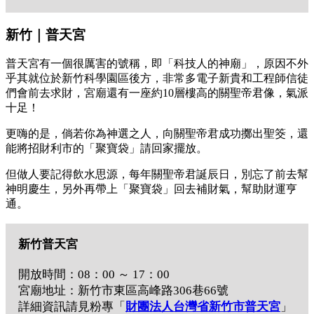
新竹｜普天宮
普天宮有一個很厲害的號稱，即「科技人的神廟」，原因不外
乎其就位於新竹科學園區後方，非常多電子新貴和工程師信徒
們會前去求財，宮廟還有一座約10層樓高的關聖帝君像，氣派
十足！
更嗨的是，倘若你為神選之人，向關聖帝君成功擲出聖筊，還
能將招財利市的「聚寶袋」請回家擺放。
但做人要記得飲水思源，每年關聖帝君誕辰日，別忘了前去幫
神明慶生，另外再帶上「聚寶袋」回去補財氣，幫助財運亨
通。
新竹普天宮
開放時間：08：00 ～ 17：00
宮廟地址：新竹市東區高峰路306巷66號
詳細資訊請見粉專「
財團法人台灣省新竹市普天宮
」