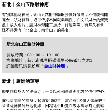
新北｜金山五路財神廟
有別其他財神廟，金山五路財神廟服務做好做滿，不僅能借開
運金、領財寶袋，還可依據不同職業屬性，在文武財神的聚寶
盆中放入名片，請財神爺開工加持、好運滿滿，有拜又有拿，
怪不得素有「北金山，南竹山」的美名。
新北金山五路財神廟
開放時間：08：00 ～ 19：00
宮廟地址：新北市萬里區磺潭里公館崙52之2號
詳細資訊請見粉專「
金山財神廟
」
新北｜蘆洲湧蓮寺
歷史同樣悠久的湧蓮寺，一直以來都是蘆洲地方的信仰中心。
據說這間廟的前身，起源於1862年，當時有2名僧人帶著觀世
音菩薩神像到外地化緣，回程途中船隻在淡水碼頭附近觸礁，