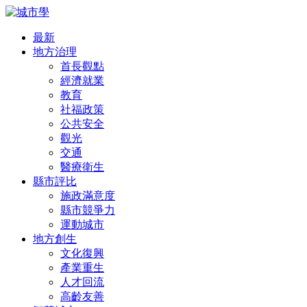
最新
地方治理
首長觀點
經濟就業
教育
社福政策
公共安全
觀光
交通
醫療衛生
縣市評比
施政滿意度
縣市競爭力
運動城市
地方創生
文化復興
產業重生
人才回流
高齡友善