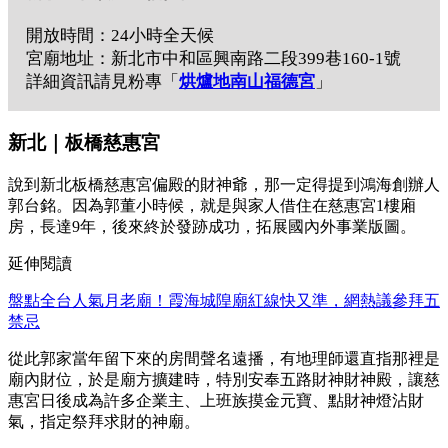
開放時間：24小時全天候
宮廟地址：新北市中和區興南路二段399巷160-1號
詳細資訊請見粉專「
烘爐地南山福德宮
」
新北｜板橋慈惠宮
說到新北板橋慈惠宮偏殿的財神爺，那一定得提到鴻海創辦人
郭台銘。因為郭董小時候，就是與家人借住在慈惠宮1樓廂
房，長達9年，後來終於發跡成功，拓展國內外事業版圖。
延伸閱讀
盤點全台人氣月老廟！霞海城隍廟紅線快又準，網熱議參拜五
禁忌
從此郭家當年留下來的房間聲名遠播，有地理師還直指那裡是
廟內財位，於是廟方擴建時，特別安奉五路財神財神殿，讓慈
惠宮日後成為許多企業主、上班族摸金元寶、點財神燈沾財
氣，指定祭拜求財的神廟。