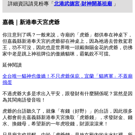
詳細資訊請見粉專「
北港武德宮-財神開基祖廟
」
嘉義｜新港奉天宮虎爺
你注意到了嗎？一般來說，寺廟的「虎爺」都供奉在神桌下，
但嘉義縣新港奉天宮的虎爺卻在神桌上，因為祂過去曾救駕君
王，功不可沒，因此也是世界唯一頭戴御賜金花的虎爺，彷彿
家中老是跳上神祖牌位的傲嬌貓咪，霸氣銳不可擋。
延伸閱讀
全台唯一貓神也傲嬌！不只虎爺保庇，宜蘭「貓將軍」不蓋廟
搗蛋
不過虎爺大多是求出入平安，跟發財有什麼關係呢？當然是因
為其閩南語發音啦！
虎爺的台語聽久了，就像「有錢（好野）」的台語，因此很多
人都會前去嘉義縣新港奉天宮換取「虎爺錢」，求發財金、錢
水、換錢母，希望新的一年虎咬錢，財源滾滾來！
只是廟方也提醒，由於「虎爺錢」是放在殿內的大水缸裡，所