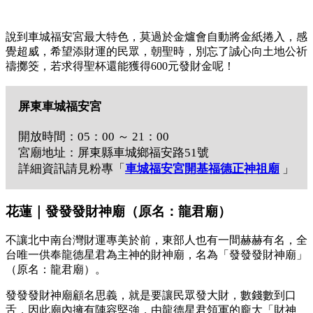
說到車城福安宮最大特色，莫過於金爐會自動將金紙捲入，感
覺超威，希望添財運的民眾，朝聖時，別忘了誠心向土地公祈
禱擲筊，若求得聖杯還能獲得600元發財金呢！
屏東車城福安宮
開放時間：05：00 ～ 21：00
宮廟地址：屏東縣車城鄉福安路51號
詳細資訊請見粉專「
車城福安宮開基福德正神祖廟
」
花蓮｜發發發財神廟（原名：龍君廟）
不讓北中南台灣財運專美於前，東部人也有一間赫赫有名，全
台唯一供奉龍德星君為主神的財神廟，名為「發發發財神廟」
（原名：龍君廟）。
發發發財神廟顧名思義，就是要讓民眾發大財，數錢數到口
舌，因此廟內擁有陣容堅強，由龍德星君領軍的龐大「財神