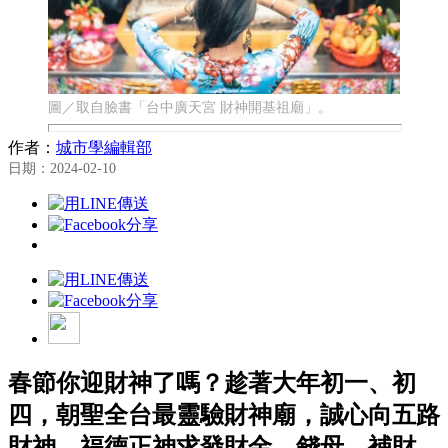
圖／取自臉書「台中廣天宮 財神開基祖廟」。
作者：
城市學編輯部
日期：2024-02-10
春節你迎財神了嗎？趁著大年初一、初
四，朝聖全台最靈驗財神廟，誠心向五路
財神、福德正神求發財金、錢母、補財