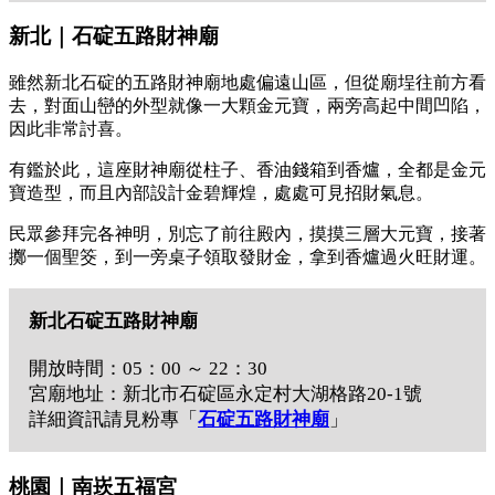
新北｜石碇五路財神廟
雖然新北石碇的五路財神廟地處偏遠山區，但從廟埕往前方看
去，對面山巒的外型就像一大顆金元寶，兩旁高起中間凹陷，
因此非常討喜。
有鑑於此，這座財神廟從柱子、香油錢箱到香爐，全都是金元
寶造型，而且內部設計金碧輝煌，處處可見招財氣息。
民眾參拜完各神明，別忘了前往殿內，摸摸三層大元寶，接著
擲一個聖筊，到一旁桌子領取發財金，拿到香爐過火旺財運。
新北石碇五路財神廟
開放時間：05：00 ～ 22：30
宮廟地址：新北市石碇區永定村大湖格路20-1號
詳細資訊請見粉專「
石碇五路財神廟
」
桃園｜南崁五福宮