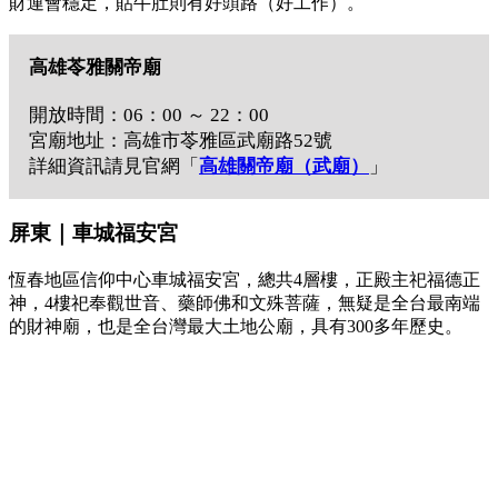
財運會穩定，貼牛肚則有好頭路（好工作）。
高雄苓雅關帝廟
開放時間：06：00 ～ 22：00
宮廟地址：高雄市苓雅區武廟路52號
詳細資訊請見官網「
高雄關帝廟（武廟）
」
屏東｜車城福安宮
恆春地區信仰中心車城福安宮，總共4層樓，正殿主祀福德正
神，4樓祀奉觀世音、藥師佛和文殊菩薩，無疑是全台最南端
的財神廟，也是全台灣最大土地公廟，具有300多年歷史。