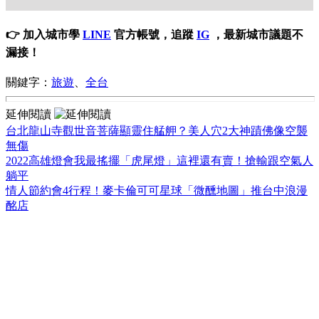
👉 加入城市學
LINE
官方帳號，追蹤
IG
，最新城市議題不
漏接！
關鍵字：
旅遊
、
全台
延伸閱讀
台北龍山寺觀世音菩薩顯靈住艋舺？美人穴2大神蹟佛像空襲
無傷
2022高雄燈會我最搖擺「虎尾燈」這裡還有賣！搶輸跟空氣人
躺平
情人節約會4行程！麥卡倫可可星球「微醺地圖」推台中浪漫
酩店