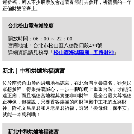
運祈福，所以不少股票族會趁著春節前去參拜，祈禱新的一年
正偏財雙管齊上。
台北松山霞海城隍廟
開放時間：06：00 ～ 22：00
宮廟地址：台北市松山區八德路四段439號
詳細資訊請見粉專「
松山霞海城隍廟 - 五路財神
」
新北｜中和烘爐地福德宮
位於南勢角山麓的烘爐地福德宮，在北台灣享譽盛名，雖然民
眾想參拜，得秉持著誠心，一步一腳印爬上重重台階，才能抵
達正廟，而且福德宮地標其實並非非財神，是全台最大尊福德
正神像，但據說，只要香客虔誠的向財神殿中主祀的五路財
神、附祀文昌星君和月老星君祈福，透過「換母錢，保平安」
就能一本萬利哦！
新北中和烘爐地福德宮