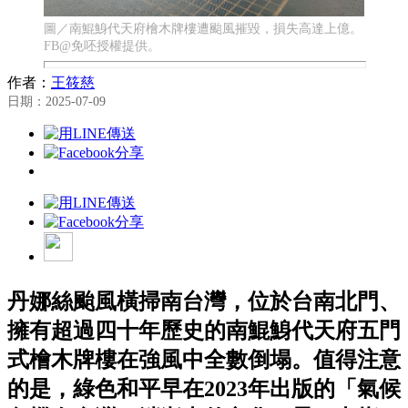
圖／南鯤鯓代天府檜木牌樓遭颱風摧毀，損失高達上億。
FB@免呸授權提供。
作者：
王筱慈
日期：2025-07-09
丹娜絲颱風橫掃南台灣，位於台南北門、
擁有超過四十年歷史的南鯤鯓代天府五門
式檜木牌樓在強風中全數倒塌。值得注意
的是，綠色和平早在2023年出版的「氣候