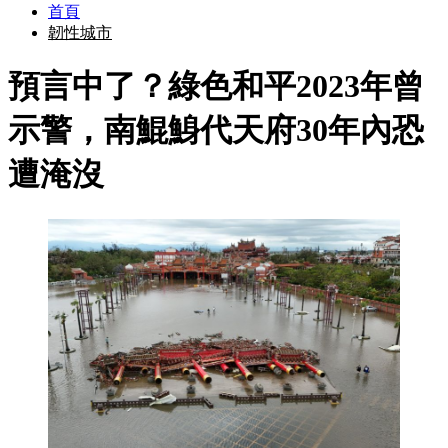
首頁
韌性城市
預言中了？綠色和平2023年曾
示警，南鯤鯓代天府30年內恐
遭淹沒