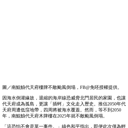
圖／南鯤鯓代天府樓牌不敵颱風倒塌，FB@免呸授權提供。
因海水倒灌緣故，退縮的海岸線恐威脅北門居民的家園，也讓
代天府成為孤島，更讓「插蚵」文化走入歷史。推估2050年代
天府周遭低窪地帶，四周將被海水覆蓋。然而，等不到2050
年，南鯤鯓代天府木牌樓在2025年就不敵颱風倒塌。
「這恐怕不會是單一事件。」綠色和平指出，即便此次僅為輕