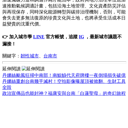
速推動氣候調適計畫，包括沿海土地管理、文化資產防災評估
與再現保存，同時深化能源轉型與碳排治理機制，否則，可能
會失去更多無法復原的珍貴文化與土地，也將承受生活成本日
益變貴的沈重代價。
👉 加入城市學
LINE
官方帳號，追蹤
IG
，最新城市議題不
漏接！
關鍵字：
韌性城市
、
台南市
延伸閱讀
丹娜絲颱風狂掃中南部！南鯤鯓代天府牌樓一夜倒塌損失破億
丹娜絲重創台南幾乎滅村！空拍影像曝屋頂被掀翻、生財工具
全毀
政治宣傳品也能封神？福康安與台南「白蓮聖母」的奇幻旅程