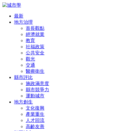
最新
地方治理
首長觀點
經濟就業
教育
社福政策
公共安全
觀光
交通
醫療衛生
縣市評比
施政滿意度
縣市競爭力
運動城市
地方創生
文化復興
產業重生
人才回流
高齡友善