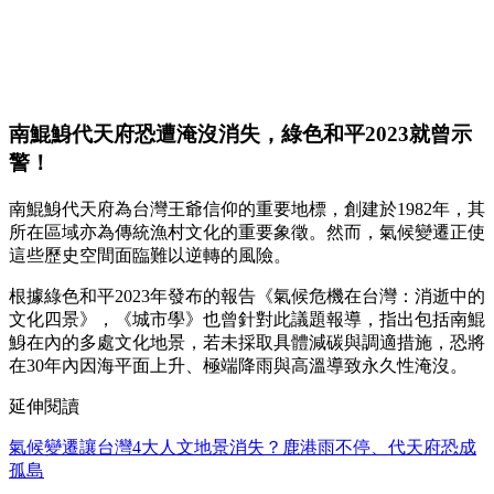
南鯤鯓代天府恐遭淹沒消失，綠色和平2023就曾示
警！
南鯤鯓代天府為台灣王爺信仰的重要地標，創建於1982年，其
所在區域亦為傳統漁村文化的重要象徵。然而，氣候變遷正使
這些歷史空間面臨難以逆轉的風險。
根據綠色和平2023年發布的報告《氣候危機在台灣：消逝中的
文化四景》，《城市學》也曾針對此議題報導，指出包括南鯤
鯓在內的多處文化地景，若未採取具體減碳與調適措施，恐將
在30年內因海平面上升、極端降雨與高溫導致永久性淹沒。
延伸閱讀
氣候變遷讓台灣4大人文地景消失？鹿港雨不停、代天府恐成
孤島