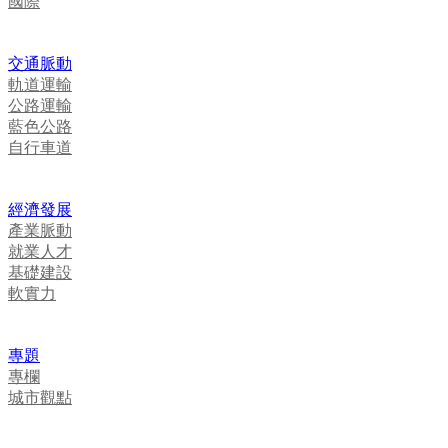
國際
交通脈動
軌道運輸
公路運輸
藍色公路
自行車道
經濟發展
產業脈動
就業人才
基礎建設
軟實力
專題
專欄
城市觀點