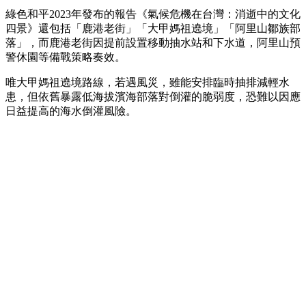
綠色和平2023年發布的報告《氣候危機在台灣：消逝中的文化
四景》還包括「鹿港老街」「大甲媽祖遶境」「阿里山鄒族部
落」，而鹿港老街因提前設置移動抽水站和下水道，阿里山預
警休園等備戰策略奏效。
唯大甲媽祖遶境路線，若遇風災，雖能安排臨時抽排減輕水
患，但依舊暴露低海拔濱海部落對倒灌的脆弱度，恐難以因應
日益提高的海水倒灌風險。