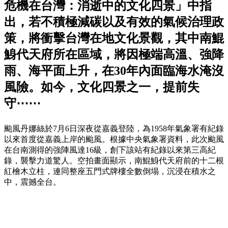
危機在台灣：消逝中的文化四景」中指
出，若不積極減碳以及有效的氣候治理政
策，將衝擊台灣在地文化景觀，其中南鯤
鯓代天府所在區域，將因極端高溫、強降
雨、海平面上升，在30年內面臨海水淹沒
風險。如今，文化四景之一，提前失
守⋯⋯
颱風丹娜絲於7月6日深夜從嘉義登陸，為1958年氣象署有紀錄
以來首度從嘉義上岸的颱風。根據中央氣象署資料，此次颱風
在台南測得的強陣風達16級，創下該站有紀錄以來第三高紀
錄，襲擊力道驚人。空拍畫面顯示，南鯤鯓代天府前的十二根
紅檜木立柱，連同整座五門式牌樓全數倒塌，沉浸在積水之
中，震撼全台。