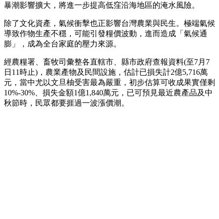
暴潮影響擴大，將進一步提高低窪沿海地區的淹水風險。
除了文化資產，氣候衝擊也正影響台灣農業與民生。極端氣候
導致作物生產不穩，可能引發糧價波動，進而造成「氣候通
膨」，成為全台家庭的壓力來源。
經農糧署、畜牧司彙整各直轄市、縣市政府查報資料(至7月7
日11時止)，農業產物及民間設施，估計已損失計2億5,716萬
元，當中尤以文旦柚受害最為嚴重，初步估算可收成果實僅剩
10%-30%、損失金額1億1,840萬元，已可預見最近農產品及中
秋節時，民眾都要捱過一波漲價潮。