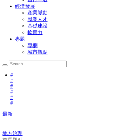
經濟發展
產業脈動
就業人才
基礎建設
軟實力
專題
專欄
城市觀點
#
#
#
#
#
#
最新
地方治理
首長觀點