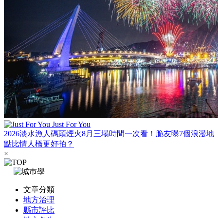
Just For You
2026淡水漁人碼頭煙火8月三場時間一次看！脆友曝7個浪漫地
點比情人橋更好拍？
×
文章分類
地方治理
縣市評比