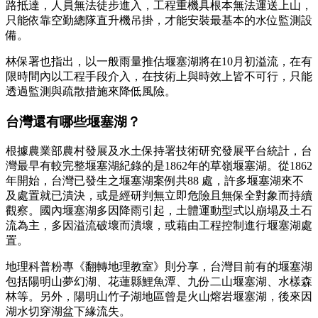
路抵達，人員無法徒步進入，工程重機具根本無法運送上山，
只能依靠空勤總隊直升機吊掛，才能安裝最基本的水位監測設
備。
林保署也指出，以一般雨量推估堰塞湖將在10月初溢流，在有
限時間內以工程手段介入，在技術上與時效上皆不可行，只能
透過監測與疏散措施來降低風險。
台灣還有哪些堰塞湖？
根據農業部農村發展及水土保持署技術研究發展平台統計，台
灣最早有較完整堰塞湖紀錄的是1862年的草嶺堰塞湖。從1862
年開始，台灣已發生之堰塞湖案例共88 處，許多堰塞湖來不
及處置就已潰決，或是經研判無立即危險且無保全對象而持續
觀察。國內堰塞湖多因降雨引起，土體運動型式以崩塌及土石
流為主，多因溢流破壞而潰壞，或藉由工程控制進行堰塞湖處
置。
地理科普粉專《翻轉地理教室》則分享，台灣目前有的堰塞湖
包括陽明山夢幻湖、花蓮縣鯉魚潭、九份二山堰塞湖、水樣森
林等。另外，陽明山竹子湖地區曾是火山熔岩堰塞湖，後來因
湖水切穿湖盆下緣流失。