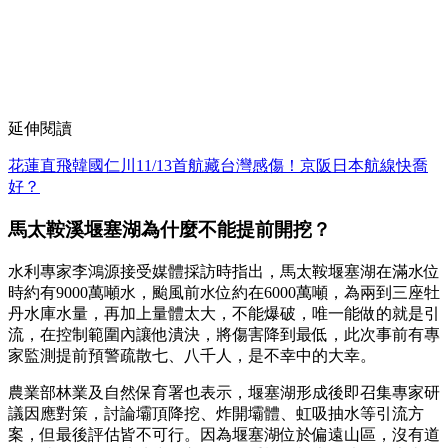
延伸閱讀
花蓮直飛韓國仁川11/13首航藏台灣感傷！京阪日本航線快喬
好？
馬太鞍溪堰塞湖為什麼不能提前開挖？
水利專家李鴻源接受媒體採訪時指出，馬太鞍堰塞湖在滿水位
時約有9000萬噸水，颱風前水位約在6000萬噸，為兩到三座牡
丹水庫水量，再加上量體太大，不能爆破，唯一能做的就是引
流，在控制範圍內讓他潰決，將傷害降到最低，此次事前有專
家監測提前預警疏散七、八千人，是不幸中的大幸。
農業部林業及自然保育署也表示，堰塞湖形成後即召集專家研
議因應對策，討論壩頂降挖、炸開壩體、虹吸抽水等引流方
案，但最後評估皆不可行。因為堰塞湖位於偏遠山區，沒有道