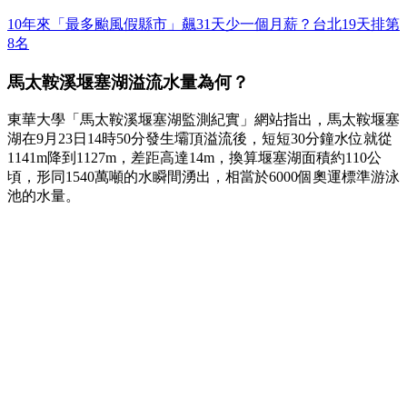
10年來「最多颱風假縣市」飆31天少一個月薪？台北19天排第
8名
馬太鞍溪堰塞湖溢流水量為何？
東華大學「馬太鞍溪堰塞湖監測紀實」網站指出，馬太鞍堰塞
湖在9月23日14時50分發生壩頂溢流後，短短30分鐘水位就從
1141m降到1127m，差距高達14m，換算堰塞湖面積約110公
頃，形同1540萬噸的水瞬間湧出，相當於6000個奧運標準游泳
池的水量。