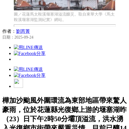
圖／花蓮馬太鞍溪堰塞湖溢流釀災。取自東華大學《馬太
鞍溪堰塞湖監測紀實》網站。
作者：
劉芮菁
日期：2025-09-24
樺加沙颱風外圍環流為東部地區帶來驚人
豪雨，位於花蓮縣光復鄉上游的堰塞湖昨
（23）日下午2時50分壩頂溢流，洪水湧
入光復鄉市街帶來嚴重災情，目前已釀14