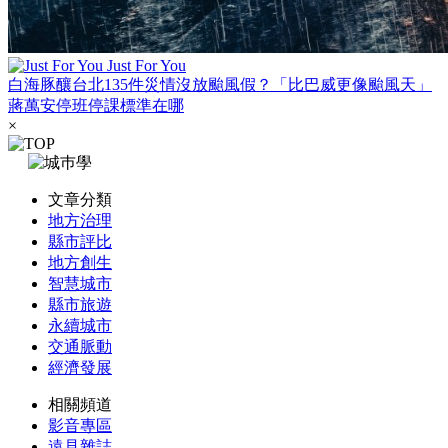
Just For You
白海豚釀台北135件災情沒放颱風假？「比巴威更像颱風天」
蔣萬安停班停課標準在哪
×
文章分類
地方治理
縣市評比
地方創生
智慧城市
縣市旅遊
永續城市
交通脈動
經濟發展
相關頻道
影音專區
遠見雜誌