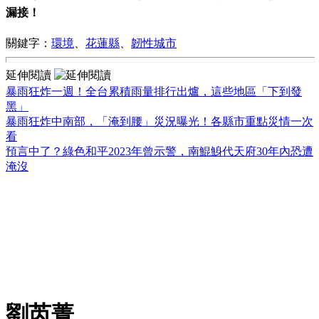
漏接！
關鍵字：
環境
、
花蓮縣
、
韌性城市
延伸閱讀
暴雨狂炸一週！全台累積雨量排行出爐，這些地區「下到發
黑」
暴雨狂炸中南部，「淹到腰」災況曝光！各縣市重點災情一次
看
預言中了？綠色和平2023年曾示警，南鯤鯓代天府30年內恐遭
淹沒
劉芮菁