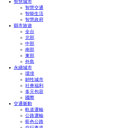
智慧城市
智慧交通
智能生活
智慧政府
縣市旅遊
全台
北部
中部
南部
東部
外島
永續城市
環境
韌性城市
社會福利
多元包容
國際
交通脈動
軌道運輸
公路運輸
藍色公路
自行車道