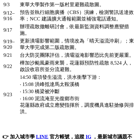
9/3
東華大學製作第一版村里避難疏散圖。
預告並執行細胞廣播（CBS）演練，檢測警訊送達效
9/12–
9/16
率；NCC 建議擴大通報範圍並補強電話通知。
辦理疏散撤離研討會，依最新監測資料調整應變措
9/17
施。
更新潰壩影響範圍，情境改為「晴天溢流沖刷」；東
9/19–
9/20
華大學完成第二版疏散圖。
9/21
台大防災團隊評估，潰壩溢淹影響恐比先前更嚴重。
樺加沙颱風豪雨來襲，花蓮縣預防性疏散 8,524 人，
9/22
啟設收容所並分流避難。
14:50 壩頂發生溢流，洪水衝擊下游：
‧ 15:08 洪峰抵達馬太鞍溪橋
‧ 15:30 橋梁被沖斷
9/23
‧ 16:00 泥流淹至光復鄉市街
花蓮縣政府成立應變指揮所，調度機具進駐搶修與排
洪。
👉 加入城市學
LINE
官方帳號，追蹤
IG
，最新城市議題不