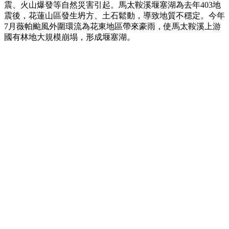
震、火山爆發等自然災害引起。馬太鞍溪堰塞湖為去年403地
震後，花蓮山區發生坍方、土石鬆動，導致地質不穩定。今年
7月薇帕颱風外圍環流為花東地區帶來豪雨，使馬太鞍溪上游
國有林地大規模崩塌，形成堰塞湖。