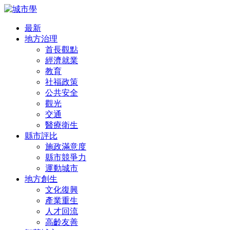
最新
地方治理
首長觀點
經濟就業
教育
社福政策
公共安全
觀光
交通
醫療衛生
縣市評比
施政滿意度
縣市競爭力
運動城市
地方創生
文化復興
產業重生
人才回流
高齡友善