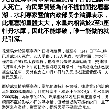
人死亡。有民眾質疑為何不提前開挖堰塞
湖，水利專家暨前內政部長李鴻源表示，
此堰塞湖量體太大，水量約相當於2至3座
牡丹水庫，因此不能爆破，唯一能做的就
是引流。
花蓮馬太鞍溪堰塞湖昨日溢流釀災，截至今（24）日下午1時
已造成14人死亡、32人受傷，152人失聯。交通方面，洪水不
僅沖斷台9線馬太鞍溪橋，也淹沒台鐵光復車站軌道。交通部
長陳世凱今日上午前往光復鄉勘災時指出，台鐵經過搶修已恢
復全線通車，另外也會在10月15日前先完成搭建涵管便橋，方
便民眾通行。
而釀成災情的堰塞湖，當地仍維持紅色警戒。據農業部估計約
流出6000萬噸湖水，目前堰塞湖面積縮小至50公頃，蓄水量約
2300萬噸，為原來的25%。農業部林保署組長劉忠憲指出，後
續應不至於形成23日的洪水量，但考量堤防可能有缺口，且下
游河道有淤積，斷面縮小，提醒民眾不要靠近河道。