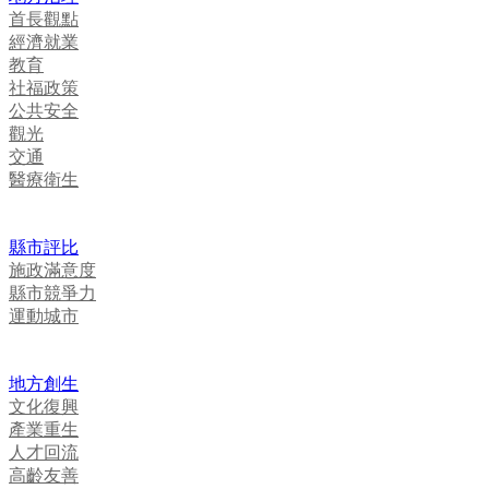
首長觀點
經濟就業
教育
社福政策
公共安全
觀光
交通
醫療衛生
縣市評比
施政滿意度
縣市競爭力
運動城市
地方創生
文化復興
產業重生
人才回流
高齡友善