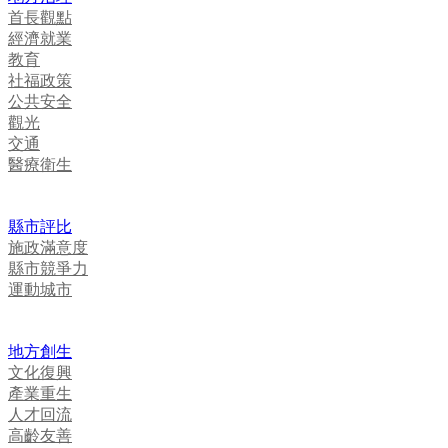
首長觀點
經濟就業
教育
社福政策
公共安全
觀光
交通
醫療衛生
縣市評比
施政滿意度
縣市競爭力
運動城市
地方創生
文化復興
產業重生
人才回流
高齡友善