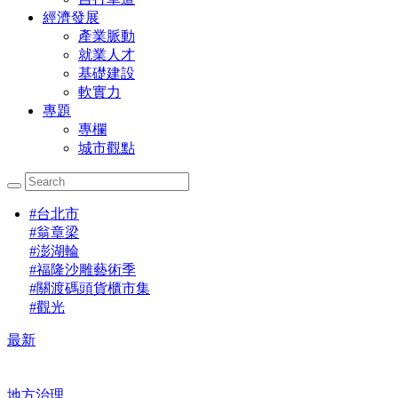
經濟發展
產業脈動
就業人才
基礎建設
軟實力
專題
專欄
城市觀點
#
台北市
#
翁章梁
#
澎湖輪
#
福隆沙雕藝術季
#
關渡碼頭貨櫃市集
#
觀光
最新
地方治理