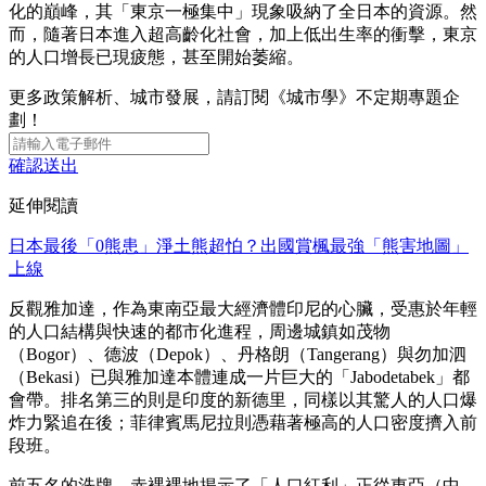
化的巔峰，其「東京一極集中」現象吸納了全日本的資源。然
而，隨著日本進入超高齡化社會，加上低出生率的衝擊，東京
的人口增長已現疲態，甚至開始萎縮。
更多政策解析、城市發展，請訂閱《城市學》不定期專題企
劃！
確認送出
延伸閱讀
日本最後「0熊患」淨土熊超怕？出國賞楓最強「熊害地圖」
上線
反觀雅加達，作為東南亞最大經濟體印尼的心臟，受惠於年輕
的人口結構與快速的都市化進程，周邊城鎮如茂物
（Bogor）、德波（Depok）、丹格朗（Tangerang）與勿加泗
（Bekasi）已與雅加達本體連成一片巨大的「Jabodetabek」都
會帶。排名第三的則是印度的新德里，同樣以其驚人的人口爆
炸力緊追在後；菲律賓馬尼拉則憑藉著極高的人口密度擠入前
段班。
前五名的洗牌，赤裸裸地揭示了「人口紅利」正從東亞（中、