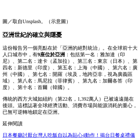
圖／取自Unsplash。（示意圖）
亞洲世紀的確立與隱憂
這份報告另一個亮點在於「亞洲的絕對統治」。在全球前十大
人口城市中，有
9座位於亞洲
：包括第一名：雅加達（印
尼）、第二名：達卡（孟加拉）、第三名：東京（日本）、第
四名：新德里（印度）、第五名：上海（中國）、第六名：廣
州（中國）、第七名：開羅（埃及，地跨亞非，視為廣義區
域）、第八名：馬尼拉（菲律賓）、第九名：加爾各答（印
度）、第十名：首爾（韓國）。
傳統的西方大城如紐約（第22名，1,392萬人）已被遠遠拋在
後頭。這標誌著全球經濟活動、消費市場與能源消耗的重心，
已無可逆轉地鎖定在亞洲。
延伸閱讀
日本餐廳討厭台灣人吃飯自以為貼心4動作！揭台日餐桌禮儀