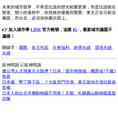
未來的城市競爭，不再是比誰的燈光範圍更廣，而是比誰能在
變老、變小的過程中，依然維持優雅與繁榮。東京正在示範這
條路，而台北，必須加快腳步跟上。
👉 加入城市學
LINE
官方帳號，追蹤
IG
，最新城市議題不
漏接！
關鍵字：
國際
、
多元包容
、
社會福利
、
經濟永續
、
環境永續
、
永續
延伸閱讀
傻台灣人才飛東京大阪擠？日本「逛街無限城」機票省7千瘋5
祭典
日本藏「墾丁盤子區」？大阪黑門市場、東京築地市場坑殺遊
客曝
日本人怨台北木柵動物園不用來！京都、札幌圓山動物園真面
目曝