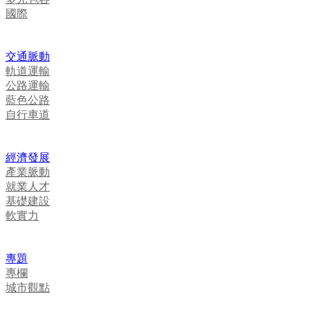
國際
交通脈動
軌道運輸
公路運輸
藍色公路
自行車道
經濟發展
產業脈動
就業人才
基礎建設
軟實力
專題
專欄
城市觀點