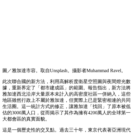
圖／雅加達市容。取自Unsplash。攝影者Muhammad Ravel。
此次聯合國的新方法，利用高解析度衛星空照圖與夜間燈光數
據，重新界定了「都市建成區」的範圍。報告指出，新方法將
雅加達西北沿岸大量原本未計入的高密度社區一併納入，這些
地區雖然行政上不屬於雅加達，但實際上已是緊密相連的共同
生活圈。這一統計方式的修正，讓雅加達「找回」了原本被低
估的3000萬人口，從而揭示了其作為擁有4200萬人的全球第一
大都會區的真實面貌。
這是一個歷史性的交叉點。過去三十年，東京代表著亞洲現代