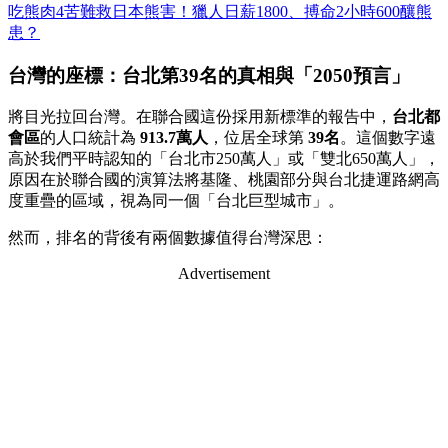
吃熊肉4苦難救日本熊害！獵人日薪1800、搏命2小時600釀熊
患？
台灣的座標：台北第39名的真相與「2050預言」
將目光拉回台灣。在聯合國這份採用新標準的報告中，
台北都
會區
的人口統計為
913.7萬人
，位居全球第
39名
。這個數字遠
高於我們平時認知的「台北市250萬人」或「雙北650萬人」，
原因在於聯合國的演算法將基隆、桃園部分與台北捷運路網高
度重疊的區域，視為同一個「台北巨型城市」。
然而，排名的背後有兩個數據值得台灣深思：
Advertisement