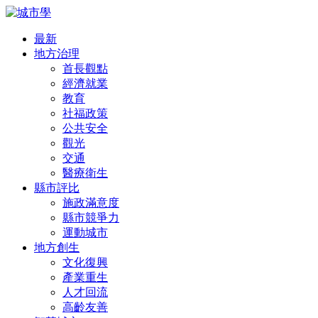
最新
地方治理
首長觀點
經濟就業
教育
社福政策
公共安全
觀光
交通
醫療衛生
縣市評比
施政滿意度
縣市競爭力
運動城市
地方創生
文化復興
產業重生
人才回流
高齡友善