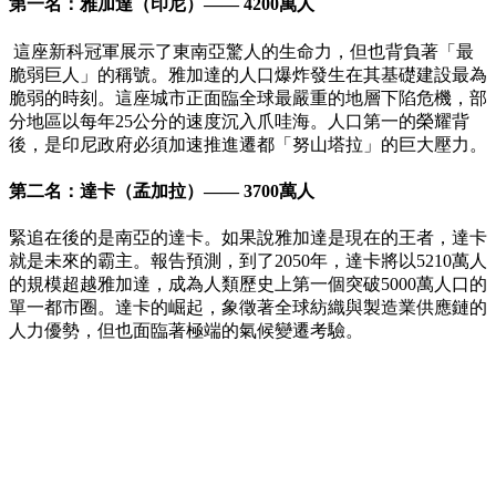
第一名：雅加達（印尼）—— 4200萬人
這座新科冠軍展示了東南亞驚人的生命力，但也背負著「最
脆弱巨人」的稱號。雅加達的人口爆炸發生在其基礎建設最為
脆弱的時刻。這座城市正面臨全球最嚴重的地層下陷危機，部
分地區以每年25公分的速度沉入爪哇海。人口第一的榮耀背
後，是印尼政府必須加速推進遷都「努山塔拉」的巨大壓力。
第二名：達卡（孟加拉）—— 3700萬人
緊追在後的是南亞的達卡。如果說雅加達是現在的王者，達卡
就是未來的霸主。報告預測，到了2050年，達卡將以5210萬人
的規模超越雅加達，成為人類歷史上第一個突破5000萬人口的
單一都市圈。達卡的崛起，象徵著全球紡織與製造業供應鏈的
人力優勢，但也面臨著極端的氣候變遷考驗。