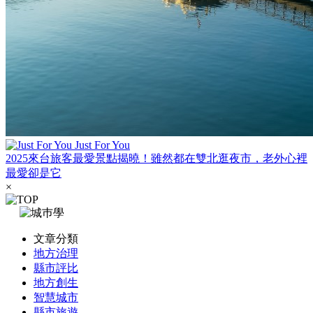
Just For You
2025來台旅客最愛景點揭曉！雖然都在雙北逛夜市，老外心裡
最愛卻是它
×
文章分類
地方治理
縣市評比
地方創生
智慧城市
縣市旅遊