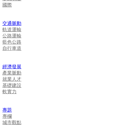
國際
交通脈動
軌道運輸
公路運輸
藍色公路
自行車道
經濟發展
產業脈動
就業人才
基礎建設
軟實力
專題
專欄
城市觀點