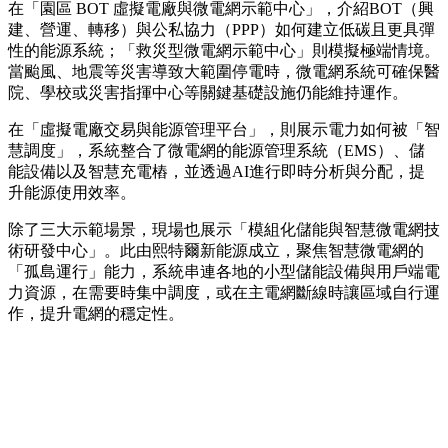
在「園區 BOT 虛擬電廠與微電網示範中心」，介紹BOT（興
建、營運、轉移）與公私協力（PPP）如何建立低碳且更具彈
性的能源系統；「救災型微電網示範中心」則模擬極端情境。
當颱風、地震等災害導致大範圍停電時，微電網系統可確保醫
院、學校或災害指揮中心等關鍵基礎設施仍能維持運作。
在「虛擬電廠交易與能源管理平台」，則展示電力如何被「智
慧調度」，系統整合了微電網的能源管理系統（EMS）、儲
能設備以及智慧充電樁，並透過AI進行即時分析與分配，提
升能源使用效率。
除了三大示範場景，現場也展示「模組化儲能與智慧微電網技
術研發中心」。此由熙特爾新能源成立，聚焦智慧微電網的
「孤島運行」能力，系統串連各地的小型儲能設備與用戶端電
力資源，在需要時集中調度，或在主電網斷線時讓區域自行運
作，提升電網的穩定性。