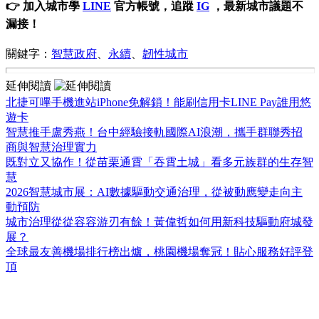
👉 加入城市學
LINE
官方帳號，追蹤
IG
，最新城市議題不
漏接！
關鍵字：
智慧政府
、
永續
、
韌性城市
延伸閱讀
北捷可嗶手機進站iPhone免解鎖！能刷信用卡LINE Pay誰用悠
遊卡
智慧推手盧秀燕！台中經驗接軌國際AI浪潮，攜手群聯秀招
商與智慧治理實力
既對立又協作！從苗栗通霄「吞霄土城」看多元族群的生存智
慧
2026智慧城市展：AI數據驅動交通治理，從被動應變走向主
動預防
城市治理從從容容游刃有餘！黃偉哲如何用新科技驅動府城發
展？
全球最友善機場排行榜出爐，桃園機場奪冠！貼心服務好評登
頂