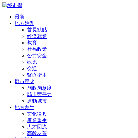
最新
地方治理
首長觀點
經濟就業
教育
社福政策
公共安全
觀光
交通
醫療衛生
縣市評比
施政滿意度
縣市競爭力
運動城市
地方創生
文化復興
產業重生
人才回流
高齡友善