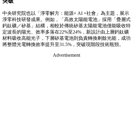
突破
中央研究院也以「淨零解方：能源× AI ×社會」為主題，展示
淨零科技研發成果。例如，「高效太陽能電池」採用「疊層式
鈣鈦礦／矽基」結構，相較於傳統矽基太陽能電池僅能吸收特
定波長的陽光、效率多落在22%至24%，新設計由上層鈣鈦礦
材料吸收高能光子，下層矽基電池則負責轉換剩餘光能，成功
將整體光電轉換效率提升至31.5%，突破現階段技術瓶頸。
Advertisement