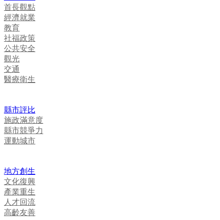
首長觀點
經濟就業
教育
社福政策
公共安全
觀光
交通
醫療衛生
縣市評比
施政滿意度
縣市競爭力
運動城市
地方創生
文化復興
產業重生
人才回流
高齡友善