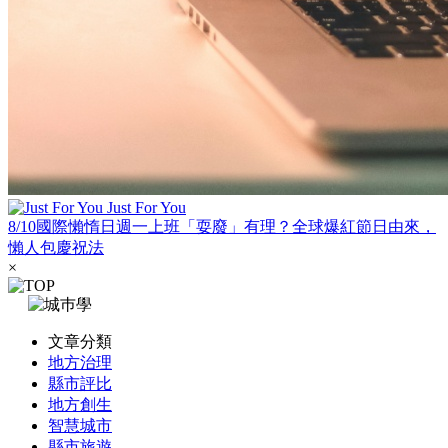
Just For You
8/10國際懶惰日週一上班「耍廢」有理？全球爆紅節日由來，
懶人包慶祝法
×
文章分類
地方治理
縣市評比
地方創生
智慧城市
縣市旅遊