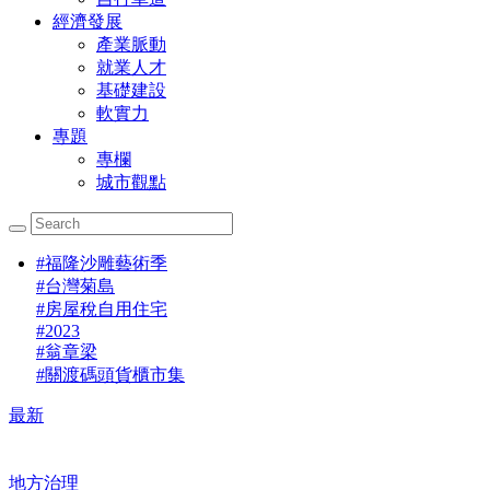
經濟發展
產業脈動
就業人才
基礎建設
軟實力
專題
專欄
城市觀點
#
福隆沙雕藝術季
#
台灣菊島
#
房屋稅自用住宅
#
2023
#
翁章梁
#
關渡碼頭貨櫃市集
最新
地方治理