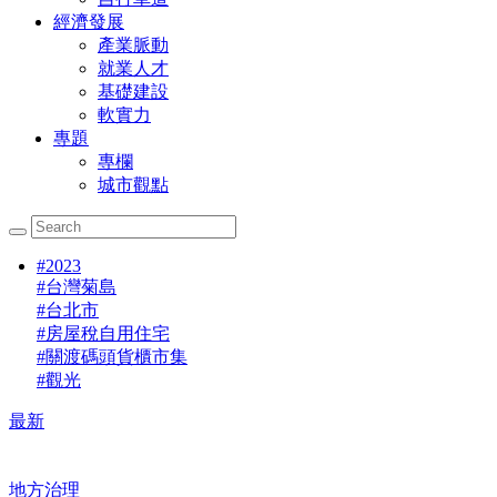
經濟發展
產業脈動
就業人才
基礎建設
軟實力
專題
專欄
城市觀點
#
2023
#
台灣菊島
#
台北市
#
房屋稅自用住宅
#
關渡碼頭貨櫃市集
#
觀光
最新
地方治理