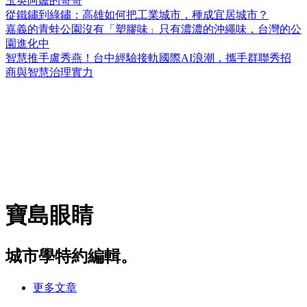
玉英阿嬤的哥哥
從鐵鏽到綠鏽：高雄如何把工業城市，種成宜居城市？
嘉義的青蛙公園沒有「塑膠味」只有濃濃的沖繩味，台灣的公
園進化中
智慧推手盧秀燕！台中經驗接軌國際AI浪潮，攜手群聯秀招
商與智慧治理實力
寶島眼睛
城市學特約編輯。
更多文章