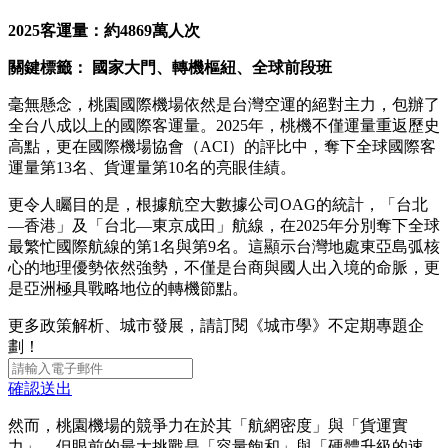
2025
客運量：約4869萬人次
關鍵標籤： 國家大門、轉機樞紐、全球前段班
毫無懸念，桃園國際機場依然是台灣空運的絕對主力，包辦了
全台八成以上的國際客運量。2025年，桃機不僅運量重返歷史
高點，更在國際機場協會（ACI）的評比中，奪下全球國際客
運量第13名、貨運量第10名的亮眼佳績。
更令人矚目的是，根據航空大數據公司OAG的統計，「台北
—香港」及「台北—東京成田」航線，在2025年分別奪下全球
最繁忙國際航線的第1名與第9名。這顯示台灣地處東亞島弧核
心的地理優勢依然強勢，不僅是台商與國人出入境的命脈，更
是亞洲極具戰略地位的轉機節點。
更多政策解析、城市發展，請訂閱《城市學》不定期專題企
劃！
確認送出
然而，桃園機場的競爭力在於其「航網密度」與「貨運實
力」，但眼前的最大挑戰是「容量飽和」與「硬體升級的速