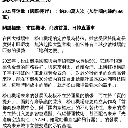
2025
客運量（國際/兩岸）： 約303萬人次（加計國內線約560
萬）
關鍵標籤： 市區機場、商務首選、日韓直通車
在四大機場中，松山機場的定位最為特殊。雖然受限於跑道長
度與市區環境，無法起降大型客機，但它擁有全球少數機場能
匹敵的優勢——「地利之便」。
2025年，松山機場國際與兩岸線穩定成長約5%。它精準鎖定
高含金量的商務客群，與東京羽田、首爾金浦、上海虹橋構建
了牢不可破的「東北亞黃金四角」。對於分秒必爭的企業高管
來說，能在下機後30分鐘內直達台北信義計畫區或內湖科技園
區，這種時間成本的節約，就是松山機場最強大的競爭力。
松山機場未來的發展天花板不在於運量的擴張，而在於「質的
提升」。面對存廢爭議的聲浪，松山機場應更確立其作為「首
都商務專機中心」與「國內線樞紐」的不可替代性。未來的潛
力在於引入更多智慧通關、低碳營運技術，甚至配合未來「先
進航空流動性（AAM，如電動垂直起降飛行器）」的發展，
成為未來城市立體交通的示範基地。