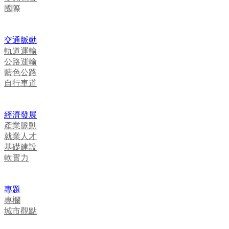
國際
交通脈動
軌道運輸
公路運輸
藍色公路
自行車道
經濟發展
產業脈動
就業人才
基礎建設
軟實力
專題
專欄
城市觀點