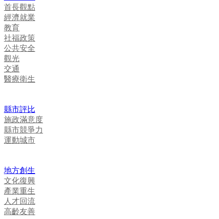
首長觀點
經濟就業
教育
社福政策
公共安全
觀光
交通
醫療衛生
縣市評比
施政滿意度
縣市競爭力
運動城市
地方創生
文化復興
產業重生
人才回流
高齡友善