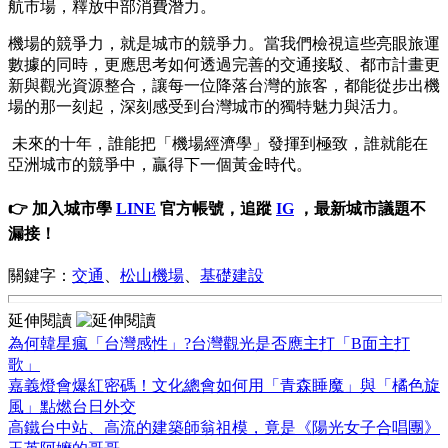
航市場，釋放中部消費潛力。
機場的競爭力，就是城市的競爭力。當我們檢視這些亮眼旅運
數據的同時，更應思考如何透過完善的交通接駁、都市計畫更
新與觀光資源整合，讓每一位降落台灣的旅客，都能從步出機
場的那一刻起，深刻感受到台灣城市的獨特魅力與活力。
未來的十年，誰能把「機場經濟學」發揮到極致，誰就能在
亞洲城市的競爭中，贏得下一個黃金時代。
👉 加入城市學
LINE
官方帳號，追蹤
IG
，最新城市議題不
漏接！
關鍵字：
交通
、
松山機場
、
基礎建設
延伸閱讀
為何韓星瘋「台灣感性」?台灣觀光是否應主打「B面主打
歌」
嘉義燈會爆紅密碼！文化總會如何用「青森睡魔」與「橘色旋
風」點燃台日外交
高鐵台中站、高流的建築師翁祖模，竟是《陽光女子合唱團》