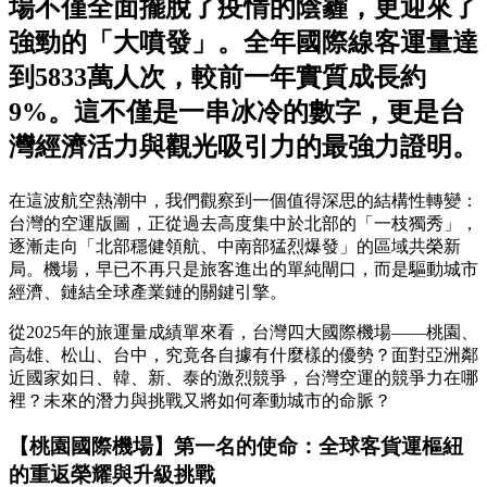
場不僅全面擺脫了疫情的陰霾，更迎來了
強勁的「大噴發」。全年國際線客運量達
到5833萬人次，較前一年實質成長約
9%。這不僅是一串冰冷的數字，更是台
灣經濟活力與觀光吸引力的最強力證明。
在這波航空熱潮中，我們觀察到一個值得深思的結構性轉變：
台灣的空運版圖，正從過去高度集中於北部的「一枝獨秀」，
逐漸走向「北部穩健領航、中南部猛烈爆發」的區域共榮新
局。機場，早已不再只是旅客進出的單純閘口，而是驅動城市
經濟、鏈結全球產業鏈的關鍵引擎。
從2025年的旅運量成績單來看，台灣四大國際機場——桃園、
高雄、松山、台中，究竟各自據有什麼樣的優勢？面對亞洲鄰
近國家如日、韓、新、泰的激烈競爭，台灣空運的競爭力在哪
裡？未來的潛力與挑戰又將如何牽動城市的命脈？
【桃園國際機場】第一名的使命：全球客貨運樞紐
的重返榮耀與升級挑戰