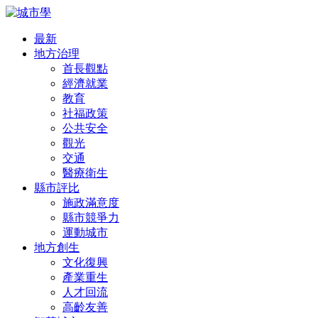
最新
地方治理
首長觀點
經濟就業
教育
社福政策
公共安全
觀光
交通
醫療衛生
縣市評比
施政滿意度
縣市競爭力
運動城市
地方創生
文化復興
產業重生
人才回流
高齡友善