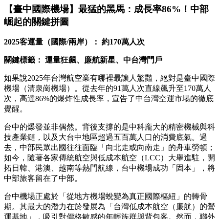
【臺中國際機場】最猛的黑馬：成長率86%！中部
崛起的關鍵拼圖
2025
客運量（國際/兩岸）： 約170萬人次
關鍵標籤： 運量狂飆、廉航新星、中台灣門戶
如果說2025年台灣航空業有哪裡最讓人驚豔，絕對是臺中國際
機場（清泉崗機場）。從去年的91萬人次直線飆升至170萬人
次，高達86%的爆炸性成長率，宣告了中台灣空運市場的徹底
覺醒。
台中的爆發並非偶然。背後支撐的是中科龐大的精密機械與科
技產業鏈，以及大台中地區超過五百萬人口的消費底氣。過
去，中部民眾出國往往面臨「向北走或向南走」的舟車勞頓；
如今，隨著各家傳統航空與低成本航空（LCC）大舉進駐，開
拓日韓、港澳、越南等熱門航線，台中機場成功「固本」，將
中部旅客留在了中部。
台中機場正處於「從地方機場蛻變為真正國際樞紐」的轉骨
期。其最大的潛力在於發展為「台灣低成本航空（廉航）的營
運基地」，吸引對價格敏感的年輕族群與背包客。然而，聯外