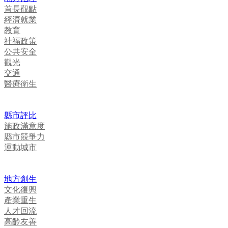
首長觀點
經濟就業
教育
社福政策
公共安全
觀光
交通
醫療衛生
縣市評比
施政滿意度
縣市競爭力
運動城市
地方創生
文化復興
產業重生
人才回流
高齡友善