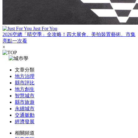
Just For You
2026空總「晴空季」全攻略！四大展會、美拍裝置藝術、市集
亮點一次看
×
文章分類
地方治理
縣市評比
地方創生
智慧城市
縣市旅遊
永續城市
交通脈動
經濟發展
相關頻道