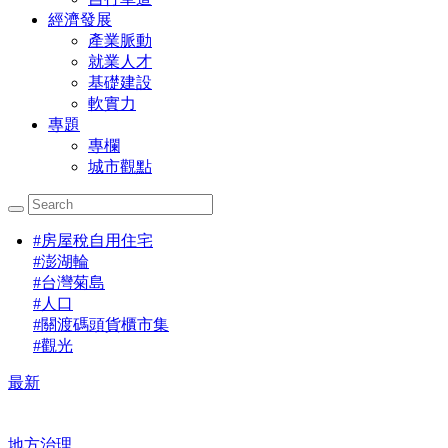
經濟發展
產業脈動
就業人才
基礎建設
軟實力
專題
專欄
城市觀點
#
房屋稅自用住宅
#
澎湖輪
#
台灣菊島
#
人口
#
關渡碼頭貨櫃市集
#
觀光
最新
地方治理