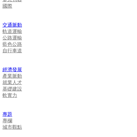
國際
交通脈動
軌道運輸
公路運輸
藍色公路
自行車道
經濟發展
產業脈動
就業人才
基礎建設
軟實力
專題
專欄
城市觀點