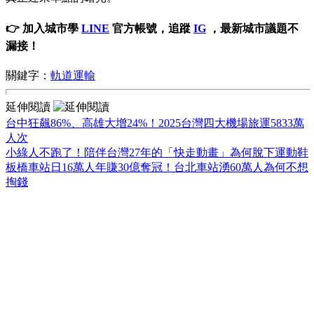
👉 加入城市學
LINE
官方帳號，追蹤
IG
，最新城市議題不
漏接！
關鍵字：
軌道運輸
延伸閱讀
台中狂飆86%、高雄大增24%！2025台灣四大機場旅運5833萬
人次
小綠人不跑了！陪伴台灣27年的「快走動畫」為何脫下運動鞋
板橋車站日16萬人年賺30億奪冠！台北車站湧60萬人為何不想
掏錢