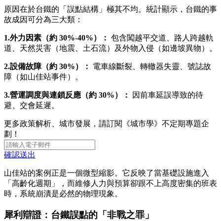
原因在於台鐵的「誤點結構」極其不均。統計顯示，台鐵的事
故成因可分為三大類：
1.
外力因素（約 30%-40%）：
包含闖越平交道、路人跨越軌
道、天然災害（地震、土石流）及外物入侵（如邊坡異物）。
2.
設備故障（約 30%）：
電車線斷裂、轉轍器失靈、號誌故
障（如山佳站事件）。
3.
營運調度與連鎖反應（約 30%）：
因前車延誤導致的待
避、交會延遲。
更多政策解析、城市發展，請訂閱《城市學》不定期專題企
劃！
確認送出
山佳站的案例正是一個微型縮影。它反映了當基礎設施進入
「高齡化週期」，而維修人力與預算卻跟不上高度密集的班表
時，系統崩潰是必然的物理現象。
犀利辯證：台鐵誤點的「非戰之罪」