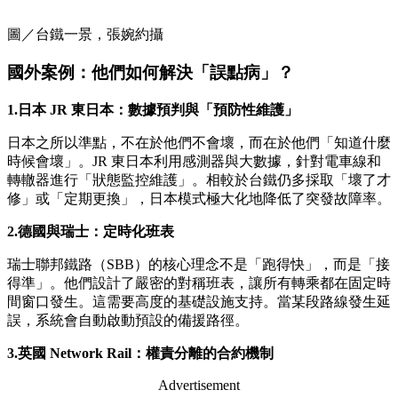
圖／台鐵一景，張婉約攝
國外案例：他們如何解決「誤點病」？
1.
日本 JR 東日本：數據預判與「預防性維護」
日本之所以準點，不在於他們不會壞，而在於他們「知道什麼
時候會壞」。JR 東日本利用感測器與大數據，針對電車線和
轉轍器進行「狀態監控維護」。相較於台鐵仍多採取「壞了才
修」或「定期更換」，日本模式極大化地降低了突發故障率。
2.
德國與瑞士：定時化班表
瑞士聯邦鐵路（SBB）的核心理念不是「跑得快」，而是「接
得準」。他們設計了嚴密的對稱班表，讓所有轉乘都在固定時
間窗口發生。這需要高度的基礎設施支持。當某段路線發生延
誤，系統會自動啟動預設的備援路徑。
3.
英國 Network Rail：權責分離的合約機制
Advertisement