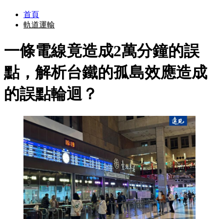
首頁
軌道運輸
一條電線竟造成2萬分鐘的誤
點，解析台鐵的孤島效應造成
的誤點輪迴？