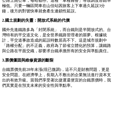
公路上開公車，每站都停。這種「車種雜沓」導致調度容錯率
極低。只要一輛區間車在山佳站因旅客上下車過久延誤3分
鐘，後方的對號快車就會產生連鎖性延誤。
2.
國土規劃的失靈：開放式系統的代價
國外先進鐵路多為「封閉系統」，而台鐵則是半開放式的。台
灣特有的平交道文化，是全世界鐵路管理者的噩夢。根據統
計，平交道事故造成的延誤時數居高不下。這是城市規劃中
「路權分配」的不正義，政府為了節省立體化的預算，讓鐵路
與公路在平面交織，卻要求台鐵承擔所有的安全與準點責任。
3.
票價僵固與維修資源的斷裂
台鐵票價先前28年未漲(現已微調)，這不只是財務問題，更是
安全問題。在經濟學上，長期入不敷出的企業無法進行資本支
出的有效升級。當我們享受著比捷運還便宜的台鐵票價時，我
們其實是在預支未來的安全性與準點率。