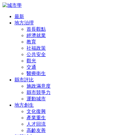
最新
地方治理
首長觀點
經濟就業
教育
社福政策
公共安全
觀光
交通
醫療衛生
縣市評比
施政滿意度
縣市競爭力
運動城市
地方創生
文化復興
產業重生
人才回流
高齡友善