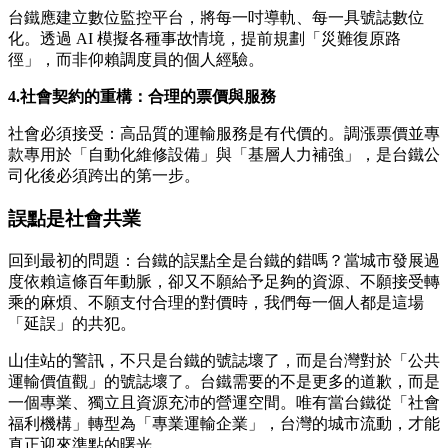
台鐵應建立數位監控平台，將每一吋導軌、每一具號誌數位
化。透過 AI 模擬各種事故情境，提前規劃「災難復原路
徑」，而非仰賴調度員的個人經驗。
4.
社會契約的重構：合理的票價與服務
社會必須接受：高品質的運輸服務是有代價的。調漲票價並專
款專用於「自動化維修設備」與「基層人力補強」，是台鐵公
司化後必須跨出的第一步。
誤點是社會共業
回到最初的問題：台鐵的誤點全是台鐵的錯嗎？當城市發展過
度依賴這條百年動脈，卻又不願給予足夠的資源、不願接受轉
乘的麻煩、不願支付合理的對價時，我們每一個人都是這場
「延誤」的共犯。
山佳站的警訊，不只是台鐵的號誌壞了，而是台灣對於「公共
運輸價值觀」的號誌壞了。台鐵需要的不是更多的道歉，而是
一個專業、獨立且資源充沛的營運空間。唯有當台鐵從「社會
福利機構」轉型為「專業運輸企業」，台灣的城市流動，才能
真正迎來準點的曙光。