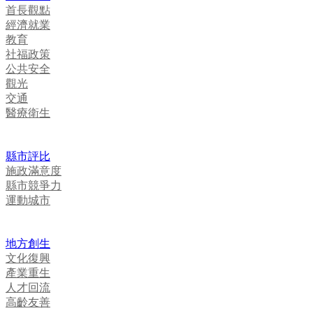
首長觀點
經濟就業
教育
社福政策
公共安全
觀光
交通
醫療衛生
縣市評比
施政滿意度
縣市競爭力
運動城市
地方創生
文化復興
產業重生
人才回流
高齡友善