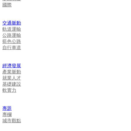
國際
交通脈動
軌道運輸
公路運輸
藍色公路
自行車道
經濟發展
產業脈動
就業人才
基礎建設
軟實力
專題
專欄
城市觀點