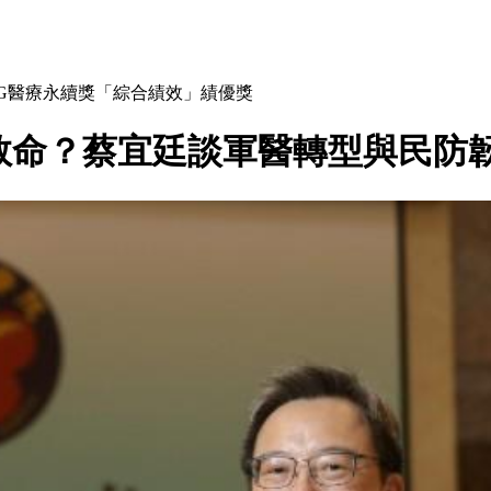
G醫療永續獎「綜合績效」績優獎
救命？蔡宜廷談軍醫轉型與民防