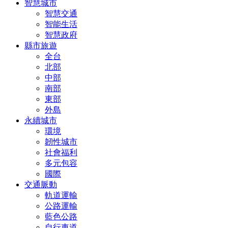
智慧城市
智慧交通
智能生活
智慧政府
縣市旅遊
全台
北部
中部
南部
東部
外島
永續城市
環境
韌性城市
社會福利
多元包容
國際
交通脈動
軌道運輸
公路運輸
藍色公路
自行車道