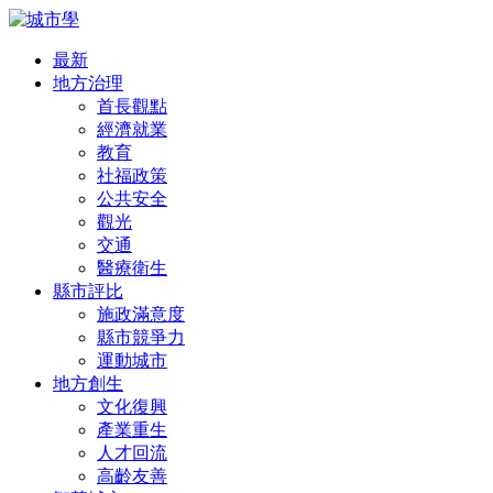
最新
地方治理
首長觀點
經濟就業
教育
社福政策
公共安全
觀光
交通
醫療衛生
縣市評比
施政滿意度
縣市競爭力
運動城市
地方創生
文化復興
產業重生
人才回流
高齡友善