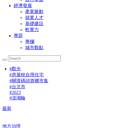
經濟發展
產業脈動
就業人才
基礎建設
軟實力
專題
專欄
城市觀點
#
觀光
#
房屋稅自用住宅
#
關渡碼頭貨櫃市集
#
台北市
#
2023
#
澎湖輪
最新
地方治理