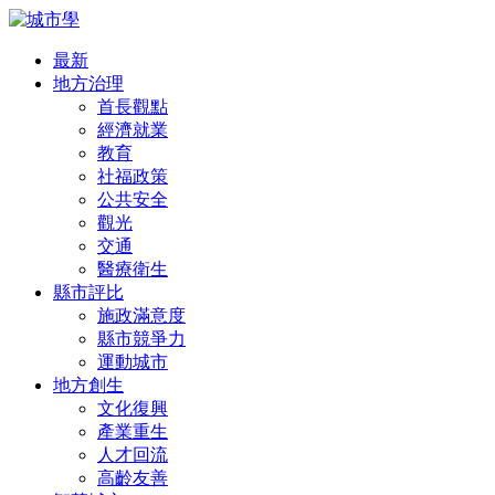
最新
地方治理
首長觀點
經濟就業
教育
社福政策
公共安全
觀光
交通
醫療衛生
縣市評比
施政滿意度
縣市競爭力
運動城市
地方創生
文化復興
產業重生
人才回流
高齡友善