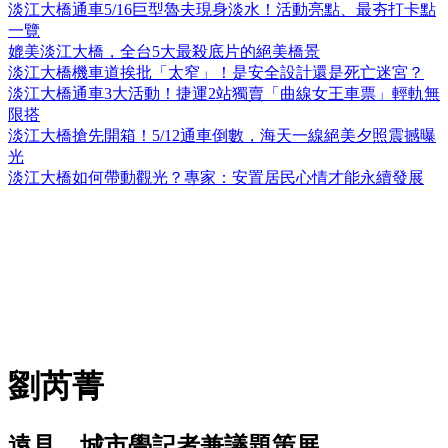
淡江大橋通車5/16巨型魯夫現身淡水！活動亮點、最夯打卡點
一覽
媲美淡江大橋，全台5大最殺底片的絕美橋景
淡江大橋機車道挨批「太窄」！是安全設計還是死亡迷宮？
淡江大橋通車3大活動！捷運2站獨賣「曲線女王車票」輕軌無
限搭
淡江大橋搶先開箱！5/12通車倒數，海天一線絕美夕照震撼曝
光
淡江大橋如何帶動觀光？專家：安置居民心情才能永續發展
劉芮菁
遠見、城市學記者兼議題策展。