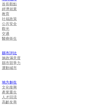
首長觀點
經濟就業
教育
社福政策
公共安全
觀光
交通
醫療衛生
縣市評比
施政滿意度
縣市競爭力
運動城市
地方創生
文化復興
產業重生
人才回流
高齡友善