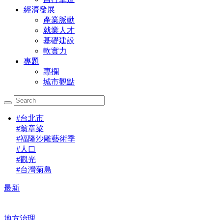
經濟發展
產業脈動
就業人才
基礎建設
軟實力
專題
專欄
城市觀點
#
台北市
#
翁章梁
#
福隆沙雕藝術季
#
人口
#
觀光
#
台灣菊島
最新
地方治理