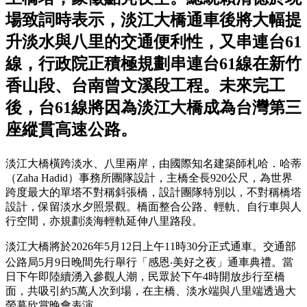
場致詞時表示，淡江大橋通車後將大幅提
升淡水與八里的交通便利性，又串連台61
線，行政院正積極規劃串連台61線在新竹
香山段、台南曾文溪段工程。未來完工
後，台61線將因為淡江大橋成為台灣第三
座縱貫高速公路。
淡江大橋橫跨淡水、八里兩岸，由國際知名建築師札哈．哈蒂
（Zaha Hadid）事務所團隊設計，主橋全長920公尺，為世界
跨度最大的單塔不對稱斜張橋，設計團隊特別以，不對稱橋塔
設計，保留淡水夕照景觀。橋面整合公路、輕軌、自行車與人
行空間，亦規劃淡海輕軌延伸八里路段。
淡江大橋將於2026年5月12日上午11時30分正式通車。交通部
公路局5月9日晚間先行舉行「感恩‧美好之夜」通車典禮。當
日下午即陸續湧入參觀人潮，民眾於下午4時開放步行至橋
面，共吸引約5萬人次到場，在主橋、淡水端與八里端透過大
螢幕欣賞晚會表演。