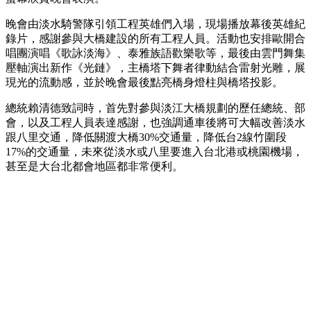
晚會由淡水騎警隊引領工程英雄們入場，現場播放幕後英雄紀
錄片，感謝參與大橋建設的所有工程人員。活動也安排歐開合
唱團演唱《歌詠淡海》、泰雅族語歡樂歌等，最後由雲門舞集
壓軸演出新作《光鏈》，主橋塔下舞者律動結合雷射光雕，展
現光的流動感，並於晚會最後點亮橋身燈柱與橋塔投影。
總統賴清德致詞時，首先對參與淡江大橋規劃的歷任總統、部
會，以及工程人員表達感謝，也強調通車後將可大幅改善淡水
跟八里交通，降低關渡大橋30%交通量，降低台2線竹圍段
17%的交通量，未來從淡水或八里要進入台北港或桃園機場，
甚至是大台北都會地區都非常便利。