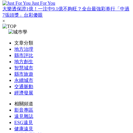
Just For You
大樂透保證1億！一注中9.1億不夠旺？全台最強彩券行「中過
7張頭獎」台彩傻眼
×
文章分類
地方治理
縣市評比
地方創生
智慧城市
縣市旅遊
永續城市
交通脈動
經濟發展
相關頻道
影音專區
遠見雜誌
ESG遠見
健康遠見