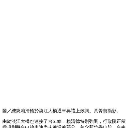
圖／總統賴清德於淡江大橋通車典禮上致詞。黃菁慧攝影。
由於淡江大橋也連接了台61線，賴清德特別強調，行政院正積
極規劃將台61線串連尚未連通的部分，包含新竹香山段、台南