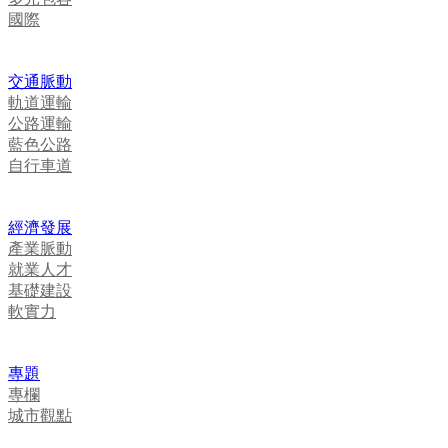
國際
交通脈動
軌道運輸
公路運輸
藍色公路
自行車道
經濟發展
產業脈動
就業人才
基礎建設
軟實力
專題
專欄
城市觀點