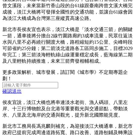
曾文溪段，未來當新竹香山段的台61線跟臺南跨曾文溪大橋完
成後，淡江大橋將可發揮全國性的交通功能，並讓台61線會因
為淡江大橋成為台灣第三座縱貫高速公路。
新北市長侯友宜也表示，淡江大橋是「淡水交通三箭」的關鍵
一箭，通車後將分擔台2線竹圍路廊約3成車流量，民眾往返淡
水與八里不必再繞行關渡大橋，路程縮短約15公里、尖峰時段
可節省約25分鐘；第二箭淡北道路各工區同步施工，目標2029
年完工；第三箭淡海輕軌綠山線運量穩定成長，藍海線第二期
及八里輕軌持續推進，未來三箭齊發相輔相成。
更多政策解析、城市發展，請訂閱《城市學》不定期專題企
劃！
確認送出
侯友宜說，淡江大橋也將串連淡水老街、漁人碼頭、八里左
岸、十三行博物館及台北港等重要觀光與交通節點，帶動淡
水、八里及北海岸的交通與觀光，提升新北國際能見度。
新北市工務局長馮兆麟則補充，為迎接淡江大橋通車，新北市
政府已提前完成周邊道路拓寬、路口改善、道路刨鋪及轉乘設