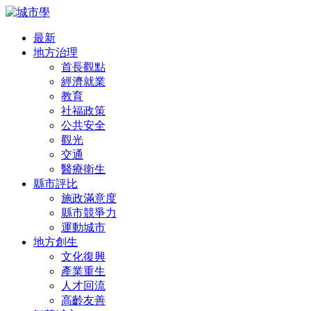
最新
地方治理
首長觀點
經濟就業
教育
社福政策
公共安全
觀光
交通
醫療衛生
縣市評比
施政滿意度
縣市競爭力
運動城市
地方創生
文化復興
產業重生
人才回流
高齡友善