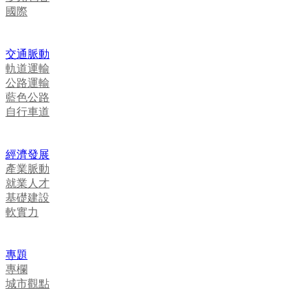
國際
交通脈動
軌道運輸
公路運輸
藍色公路
自行車道
經濟發展
產業脈動
就業人才
基礎建設
軟實力
專題
專欄
城市觀點