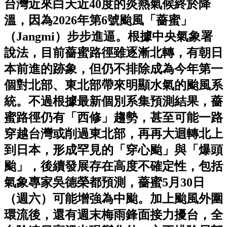
台灣近來白天近40度的炎熱氣候終於降
溫，因為2026年第6號颱風「薔蜜」
（Jangmi）步步進逼。根據中央氣象署
說法，目前薔蜜路徑雖逐漸北轉，有朝日
本前進的跡象，但仍不排除成為今年第一
個對北部、東北部帶來明顯水氣的颱風系
統。不過根據最新個別系集預測結果，薔
蜜路徑仍有「西修」趨勢，甚至可能一路
穿越台灣或削過東北部，再再大迴轉北上
到日本，形成罕見的「穿心颱」與「爆頭
颱」，後續發展存在高度不確定性，包括
氣象專家吳德榮都預測，薔蜜5月30日
（週六）可能增強為中颱。加上颱風外圍
環流後，還有週末梅雨鋒面接力擾台，全