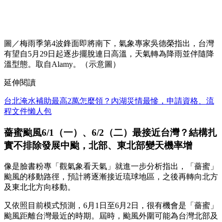
圖／梅雨季第4波鋒面即將南下，氣象專家吳德榮指出，台灣
有望自5月29日起逐步擺脫連日高溫，天氣轉為降雨並伴隨降
溫型態。取自Alamy。（示意圖）
延伸閱讀
台北淹水補助最高2萬怎麼領？內湖災情最慘，申請資格、流
程文件懶人包
薔蜜颱風6/1（一）、6/2（二）最接近台灣？結構扎
實不排除發展中颱，北部、東北部變天機率增
像是臉書粉專「觀氣象看天氣」就進一步分析指出，「薔蜜」
颱風的移動路徑，預計將逐漸接近琉球地區，之後再轉向北方
及東北北方向移動。
又依照目前模式預測，6月1日至6月2日，很有機會是「薔蜜」
颱風距離台灣最近的時期。屆時，颱風外圍可能為台灣北部及