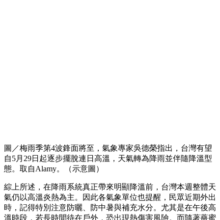
圖／梅雨季第4波鋒面將至，氣象專家吳德榮指出，台灣有望
自5月29日起逐步擺脫連日高溫，天氣轉為降雨並伴隨降溫型
態。取自Alamy。（示意圖）
綜上所述，在降雨系統真正帶來明顯降溫前，台灣本週整體天
氣仍以高溫炎熱為主。因此各氣象單位也提醒，民眾近期外出
時，記得特別注意防曬、防中暑與補充水分。尤其是在午後高
溫時段，若長時間待在戶外，恐出現熱傷害風險。而隨著薔蜜