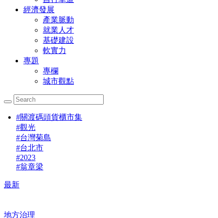
經濟發展
產業脈動
就業人才
基礎建設
軟實力
專題
專欄
城市觀點
#
關渡碼頭貨櫃市集
#
觀光
#
台灣菊島
#
台北市
#
2023
#
翁章梁
最新
地方治理