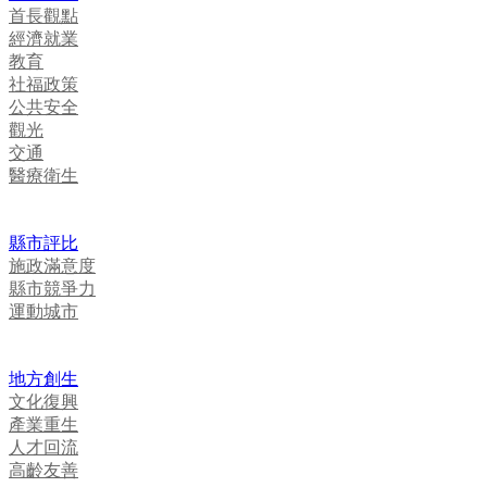
首長觀點
經濟就業
教育
社福政策
公共安全
觀光
交通
醫療衛生
縣市評比
施政滿意度
縣市競爭力
運動城市
地方創生
文化復興
產業重生
人才回流
高齡友善