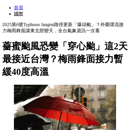
首頁
國際
2025第6號Typhoon Jangmi路徑更新「爆頭颱」？外圍環流接
力梅雨鋒面讓東北部變天，全台氣象資訊一次看
薔蜜颱風恐變「穿心颱」這2天
最接近台灣？梅雨鋒面接力暫
緩40度高溫