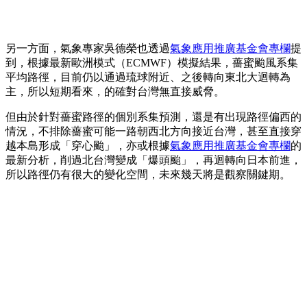
另一方面，氣象專家吳德榮也透過
氣象應用推廣基金會專欄
提
到，根據最新歐洲模式（ECMWF）模擬結果，薔蜜颱風系集
平均路徑，目前仍以通過琉球附近、之後轉向東北大迴轉為
主，所以短期看來，的確對台灣無直接威脅。
但由於針對薔蜜路徑的個別系集預測，還是有出現路徑偏西的
情況，不排除薔蜜可能一路朝西北方向接近台灣，甚至直接穿
越本島形成「穿心颱」，亦或根據
氣象應用推廣基金會專欄
的
最新分析，削過北台灣變成「爆頭颱」，再迴轉向日本前進，
所以路徑仍有很大的變化空間，未來幾天將是觀察關鍵期。