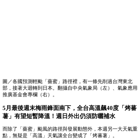
圖／各國預測輕颱「薔蜜」路徑裡，有一條先削過台灣東北
部，接著大迴轉到日本。翻攝自中央氣象局（左）、氣象應用
推廣基金會專欄（右）。
5月最後週末梅雨鋒面南下，全台高溫飆40度「烤蕃
薯」有望短暫降溫！週日外出仍須防曬補水
而除了「薔蜜」颱風的路徑與發展動態外，本週另一大天氣重
點，無疑是「高溫」天氣讓全台變成了「烤蕃薯」。