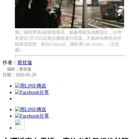
圖／梅雨季第4波鋒面將至，氣象專家吳德榮指出，台灣
有望自5月29日起逐步擺脫連日高溫，天氣轉為降雨並伴
隨降溫型態。取自Unsplash。攝影者Lala Azizli。（示意
圖）
作者：
蔡炆璇
攝影：蔡炆璇
日期：2026-05-29