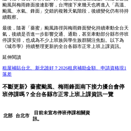
颱風與梅雨鋒面接連影響，台灣接下來幾天也將進入「高溫、
颱風、水氣、鋒面」交錯的複雜天氣階段，後續變化仍有待持
續觀察。
最後，隨著「薔蜜」颱風路徑與梅雨鋒面變化持續牽動全台天
氣，後續是否進一步影響交通、通勤，甚至牽動部分縣市停班
停課安排，也成為不少上班族與學生族群關注焦點。以下為
《城市學》持續整理更新的全台各縣市正常上班上課資訊。
延伸閱讀
租屋補貼台北、新北誰好？2026租房補助金額、申請資格現1
落差
不斷更新》薔蜜颱風、梅雨鋒面南下接力擾台會停
班停課嗎？全台各縣市正常上班上課資訊一覽
目前未宣布停班停課相關資
北部
台北市
訊。