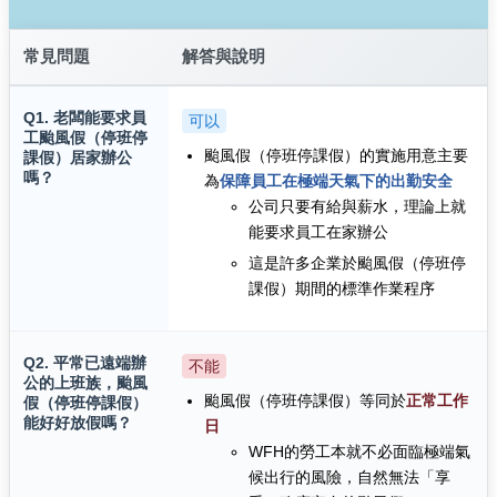
常見問題
解答與說明
Q1. 老闆能要求員
可以
工颱風假（停班停
颱風假（停班停課假）的實施用意主要
課假）居家辦公
嗎？
為
保障員工在極端天氣下的出勤安全
公司只要有給與薪水，理論上就
能要求員工在家辦公
這是許多企業於颱風假（停班停
課假）期間的標準作業程序
Q2. 平常已遠端辦
不能
公的上班族，颱風
颱風假（停班停課假）等同於
正常工作
假（停班停課假）
能好好放假嗎？
日
WFH的勞工本就不必面臨極端氣
候出行的風險，自然無法「享