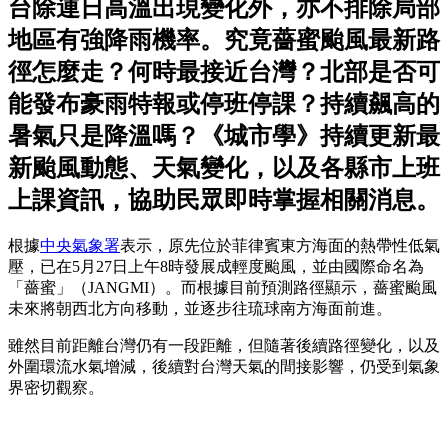
台除連日高溫出現變化外，亦不排除局部
地區有強降雨機率。究竟薔蜜颱風最新路
徑怎麼走？何時最接近台灣？北部是否可
能發布豪雨特報或停班停課？持續飆高的
暑氣只是降溫嗎？《城市學》持續更新最
新颱風動態、天氣變化，以及各縣市上班
上課資訊，協助民眾即時掌握相關消息。
根據
中央氣象署
表示，原先位於菲律賓東方海面的熱帶性低氣
壓，已在5月27日上午8時發展成輕度颱風，並由國際命名為
「薔蜜」（JANGMI）。而根據目前預測路徑顯示，薔蜜颱風
未來將朝西北方向移動，並逐步往琉球南方海面前進。
雖然目前距離台灣仍有一段距離，但隨著後續路徑變化，以及
外圍環流水氣增減，後續對台灣天氣的間接影響，仍受到氣象
界密切觀察。