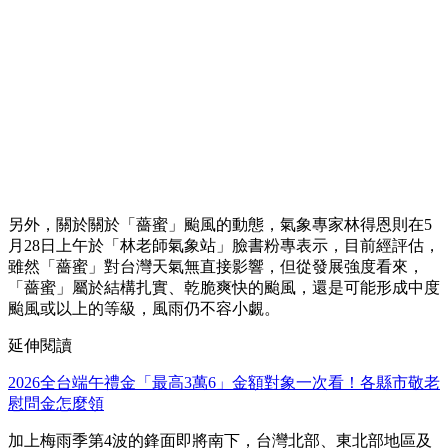
另外，關於關於「薔蜜」颱風的動態，氣象專家林得恩則在5
月28日上午於「林老師氣象站」臉書粉專表示，目前經評估，
雖然「薔蜜」對台灣天氣無直接影響，但從發展強度看來，
「薔蜜」屬於結構扎實、乾脆爽快的颱風，還是可能形成中度
颱風或以上的等級，風雨仍不容小覷。
延伸閱讀
2026全台端午禮金「最高3萬6」金額對象一次看！各縣市敬老
慰問金怎麼領
加上梅雨季第4波的鋒面即將南下，台灣北部、東北部地區及