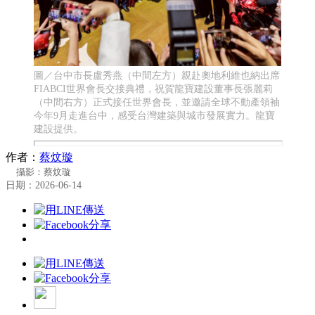
圖／台中市長盧秀燕（中間左方）親赴奧地利維也納出席
FIABCI世界會長交接典禮，祝賀龍寶建設董事長張麗莉
（中間右方）正式接任世界會長，並邀請全球不動產領袖
今年9月走進台中，感受台灣建築與城市發展實力。龍寶
建設提供。
作者：
蔡炆璇
攝影：蔡炆璇
日期：2026-06-14