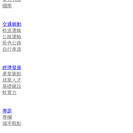
國際
交通脈動
軌道運輸
公路運輸
藍色公路
自行車道
經濟發展
產業脈動
就業人才
基礎建設
軟實力
專題
專欄
城市觀點