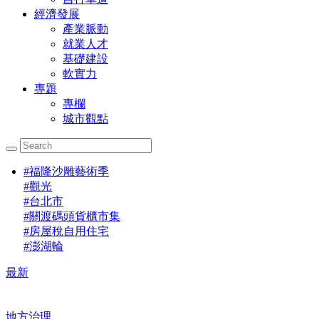
經濟發展
產業脈動
就業人才
基礎建設
軟實力
專題
專欄
城市觀點
#
福隆沙雕藝術季
#
觀光
#
台北市
#
關渡碼頭貨櫃市集
#
房屋稅自用住宅
#
澎湖輪
最新
地方治理