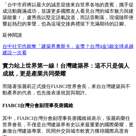
「台中市府將以最大的誠意迎接來自世界各地的貴賓，攜手促
成活動圓滿成功，並讓更多國際友人看見台灣的城市魅力與建
築能量！」盧秀燕以堅定語氣說道，而話音剛落，現場隨即便
響起熱烈的掌聲，也為這場交接典禮留下充滿期待的註腳。
延伸閱讀
台中社宅也能奪「建築界奧斯卡」金獎？台灣4金5銀全球卓越
建設一次看
實力站上世界第一線！
台灣建築界：這不只是個人
成就，更是產業共同榮耀
而隨著張麗莉正式接任FIABCI世界會長，來自台灣建築與不
動產界的代表，也先後表達祝賀與期許。
FIABCI台灣分會副理事長唐國維
其中，FIABCI台灣分會副理事長唐國維就表示，張麗莉榮任
世界會長，不僅是台灣建築界有史以來最重要的國際榮耀，更
象徵台灣建築專業、民間外交與城市軟實力獲得國際高度肯