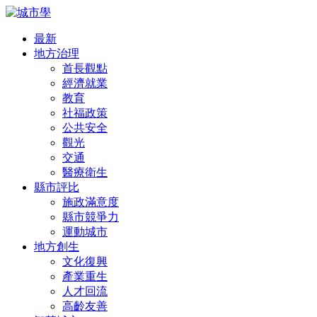
最新
地方治理
首長觀點
經濟就業
教育
社福政策
公共安全
觀光
交通
醫療衛生
縣市評比
施政滿意度
縣市競爭力
運動城市
地方創生
文化復興
產業重生
人才回流
高齡友善