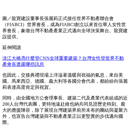
圖／龍寶建設董事長張麗莉正式接任世界不動產聯合會
（FIABCI）世界會長，成為FIABCI創立以來首位華人女性世
界會長，象徵台灣不動產產業正式邁向全球決策舞台。龍寶建
設提供。
延伸閱讀
淡江大橋憑什麼登CNN全球重要建築？台灣女性登世界不動
產會長透露哪些訊息
也因此，交接典禮現場上洋溢著溫暖與祝福的氣息，來自美
國、馬來西亞、德國、義大利等各國分會代表，都紛紛向張麗
莉表達高度肯定與祝賀。
同時，由全國地方公會理事長、建築二代及產業代表組成的近
200人台灣代表團，更特地遠赴維也納共同見證歷史時刻。龐
大的應援陣容，除了展現台灣建築界前所未有的團結與凝聚力
外，也宣告台灣建築與不動產產業正以更堅實的步伐邁向國
際。