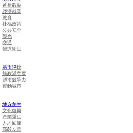
首長觀點
經濟就業
教育
社福政策
公共安全
觀光
交通
醫療衛生
縣市評比
施政滿意度
縣市競爭力
運動城市
地方創生
文化復興
產業重生
人才回流
高齡友善