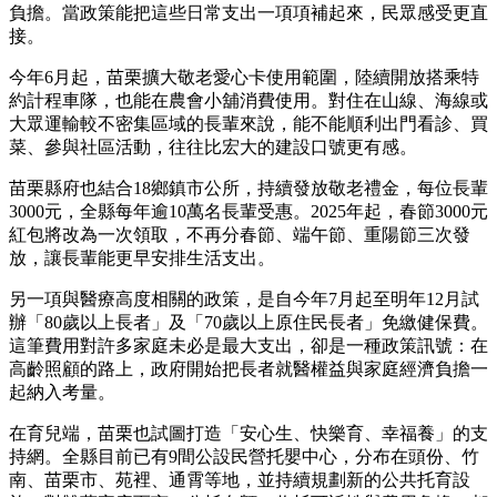
負擔。當政策能把這些日常支出一項項補起來，民眾感受更直
接。
今年6月起，苗栗擴大敬老愛心卡使用範圍，陸續開放搭乘特
約計程車隊，也能在農會小舖消費使用。對住在山線、海線或
大眾運輸較不密集區域的長輩來說，能不能順利出門看診、買
菜、參與社區活動，往往比宏大的建設口號更有感。
苗栗縣府也結合18鄉鎮市公所，持續發放敬老禮金，每位長輩
3000元，全縣每年逾10萬名長輩受惠。2025年起，春節3000元
紅包將改為一次領取，不再分春節、端午節、重陽節三次發
放，讓長輩能更早安排生活支出。
另一項與醫療高度相關的政策，是自今年7月起至明年12月試
辦「80歲以上長者」及「70歲以上原住民長者」免繳健保費。
這筆費用對許多家庭未必是最大支出，卻是一種政策訊號：在
高齡照顧的路上，政府開始把長者就醫權益與家庭經濟負擔一
起納入考量。
在育兒端，苗栗也試圖打造「安心生、快樂育、幸福養」的支
持網。全縣目前已有9間公設民營托嬰中心，分布在頭份、竹
南、苗栗市、苑裡、通霄等地，並持續規劃新的公共托育設