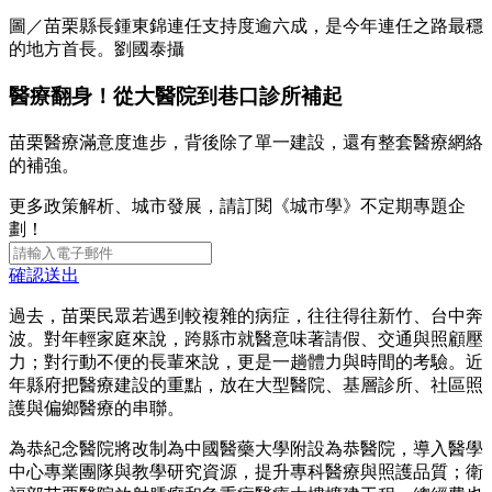
圖／苗栗縣長鍾東錦連任支持度逾六成，是今年連任之路最穩
的地方首長。劉國泰攝
醫療翻身！從大醫院到巷口診所補起
苗栗醫療滿意度進步，背後除了單一建設，還有整套醫療網絡
的補強。
更多政策解析、城市發展，請訂閱《城市學》不定期專題企
劃！
確認送出
過去，苗栗民眾若遇到較複雜的病症，往往得往新竹、台中奔
波。對年輕家庭來說，跨縣市就醫意味著請假、交通與照顧壓
力；對行動不便的長輩來說，更是一趟體力與時間的考驗。近
年縣府把醫療建設的重點，放在大型醫院、基層診所、社區照
護與偏鄉醫療的串聯。
為恭紀念醫院將改制為中國醫藥大學附設為恭醫院，導入醫學
中心專業團隊與教學研究資源，提升專科醫療與照護品質；衛