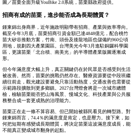
圖／苗栗全面升級YouBike 2.0系統，苗栗縣政府提供。
招商有成的苗栗，進步能否成為長期體質？
鍾東錦出身商界，近年施政明顯帶有招商、產業與效率導向。
截至今年3月底，苗栗招商引資金額已達4848億元，配合桃竹
苗大矽谷推動方案，竹南、頭份及後龍地區也儲備約960公頃
用地，規劃四大產業園區。台灣美光今年3月進駐銅鑼科學園
區，更讓苗栗「北台積、南美光」的半導體產業版圖逐漸成
形。
但今年滿意度大幅上升，真正關鍵仍在於民眾是否感受到生活
被改善。然而，苗栗的挑戰仍然存在。醫療資源要從中段班繼
續往前走，觀光建設要避免只靠活動熱度，交通改善也需要從
示範路段擴散到更多鄉鎮。2027台灣燈會將是一次城市總體
檢，檢驗苗栗能否把山海風景、慢城文化、科技產業與公共服
務整合成一套更成熟的治理能力。
苗栗正在走一條不算容易、但已開始被縣民看見的轉型路。對
鍾東錦而言，74.4％的滿意度是肯定，也是壓力。接下來，如
何把短期有感變成長期體質，將決定苗栗這波滿意度成長，能
不能真正變成城市翻身的起點。