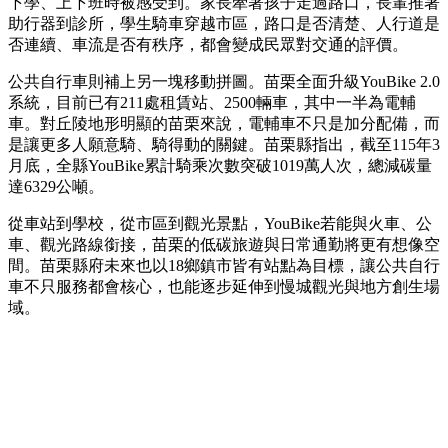
下學、上下班時被感受到。家長牽著孩子走過路口，長輩推著
助行器到診所，學生騎車穿越市區，路口是否清楚、人行道是
否連續、車流是否有秩序，都會變成民眾對交通的評價。
公共自行車則補上另一塊移動拼圖。苗栗全面升級YouBike 2.0
系統，目前已有211處租賃站、2500輛車，其中一半為電輔
車。對丘陵地形明顯的苗栗來說，電輔車不只是加分配備，而
是讓更多人願意騎、騎得動的關鍵。苗栗縣指出，截至115年3
月底，全縣YouBike累計騎乘次數突破1019萬人次，總減碳量
達6329公噸。
從車站到學校，從市區到觀光景點，YouBike若能與火車、公
車、觀光路線銜接，苗栗的低碳旅遊與日常通勤將更有想像空
間。苗栗縣府未來也以18鄉鎮市皆有站點為目標，讓公共自行
車不只服務都會核心，也能逐步延伸到慢城觀光與地方創生場
域。