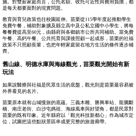
施。對雙薪家庭而言，公托名額、收托可近性與費用負擔，都
是每天都要面對的現實問題。
教育與育兒政策也往校園延伸。苗栗從115學年度起推動學生
免費午餐，補助對象擴及縣立高中及公私立國中小學生，將每
餐餐費提高至60元，由縣府與各鄉鎮市公所共同補助。當免費
午餐、高鈣午餐、公共托育與課後照顧一起成形，苗栗的社福
政策不只照顧長輩，也把年輕家庭留在地方生活的條件逐步補
齊。
舊山線、明德水庫與海線觀光，苗栗觀光開始有新
玩法
如果說醫療與社福是民眾生活的底盤，觀光則是苗栗最容易被
外界看見的名片。
苗栗原本就有山城慢旅的底蘊。三義木雕、勝興車站、龍騰斷
橋、南庄老街、白沙屯媽祖、海線風車與好望角，都是民眾對
苗栗的既有印象。近年縣府以「觀光科技新都心」作為城市定
位，試圖把這些點狀景區串成更完整的旅遊廊帶。