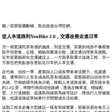
圖／苗栗龍騰斷橋。取自旅遊台灣官網。
從人本道路到YouBike 2.0，交通改善走進日常
另一個更讓民眾有感的施政，則是交通。苗栗的地形不像都會
區平坦密集，丘陵、鄉鎮與聚落分散，讓交通治理更具挑戰。
近年苗栗縣府在交通建設上，一方面爭取重大道路工程，另一
方面也把焦點放在更貼近日常的人本交通。
在竹南、頭份一帶，產業與人口成長帶來車流壓力，也讓通
勤、通學與行人安全成為民眾有感議題。苗栗縣府以頭份市中
央路、竹南鎮環市路為示範，推動人本道路改善。環市路全長
約2.4公里，串聯竹南與頭份路網，透過左轉車道、標線配
置、人行道鋪面、庇護島與綠斑馬線等設計，降低行人穿越風
險，也讓道路從單純車行空間變成生活街廓。
這類工程未必像大型建設一樣有剪綵聲量，卻最容易在每天上