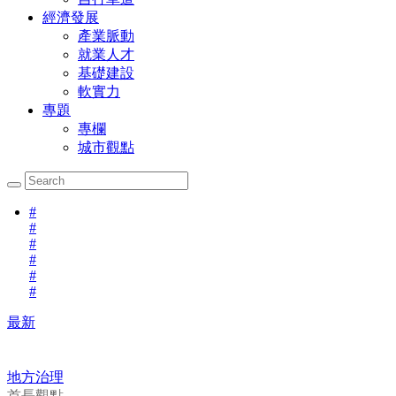
經濟發展
產業脈動
就業人才
基礎建設
軟實力
專題
專欄
城市觀點
#
#
#
#
#
#
最新
地方治理
首長觀點