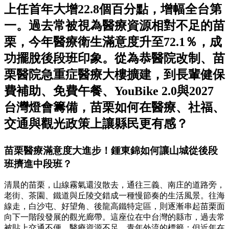
上任首年大增22.8個百分點，增幅全台第
一。過去常被視為醫療資源相對不足的苗
栗，今年醫療衛生滿意度升至72.1％，成
功擺脫後段班印象。從為恭醫院改制、苗
栗醫院急重症醫療大樓擴建，到長輩健保
費補助、免費午餐、YouBike 2.0與2027
台灣燈會籌備，苗栗如何在醫療、社福、
交通與觀光政策上讓縣民更有感？
苗栗醫療滿意度大進步！鍾東錦如何讓山城從後段
班擠進中段班？
清晨的苗栗，山線霧氣還沒散去，通往三義、南庄的道路旁，
老街、茶園、鐵道與丘陵交錯成一種慢節奏的生活風景。往海
線走，白沙屯、好望角、後龍高鐵特定區，則逐漸串起苗栗面
向下一階段發展的觀光廊帶。這座位在中台灣的縣市，過去常
被貼上交通不便、醫療資源不足、青年外流的標籤；但近年在