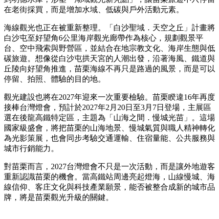
在老街採買，而是增加水域、低碳與戶外活動元素。
海線觀光也正在被重新整理。「白沙聖域．天空之丘」計畫將
白沙屯至好望角6公里海岸觀光廊帶作為核心，規劃觀景平
台、空中飛索與野營區，並結合在地宗教文化、海岸生態與低
碳旅遊。想像從白沙屯拱天宮的人潮出發，沿著海風、鐵道與
丘陵向好望角推進，苗栗海線不再只是路過的風景，而是可以
停留、拍照、體驗的目的地。
觀光建設也將在2027年迎來一次重要檢驗。苗栗睽違16年再度
接棒台灣燈會，預計於2027年2月20日至3月7日登場，主展區
選在後龍高鐵特定區，主題為「山海之間．慢城光苗」。這場
國家級盛會，將把苗栗的山海地景、慢城氣質與職人精神轉化
為光影策展，也會同步考驗交通運輸、住宿量能、公共服務與
城市行銷能力。
對苗栗而言，2027台灣燈會不只是一次活動，而是讓外地遊客
重新認識苗栗的機會。當高鐵站周邊亮起燈海，山線慢城、海
線信仰、客庄文化與科技產業願景，能否被整合成新的城市品
牌，將是苗栗觀光升級的關鍵。