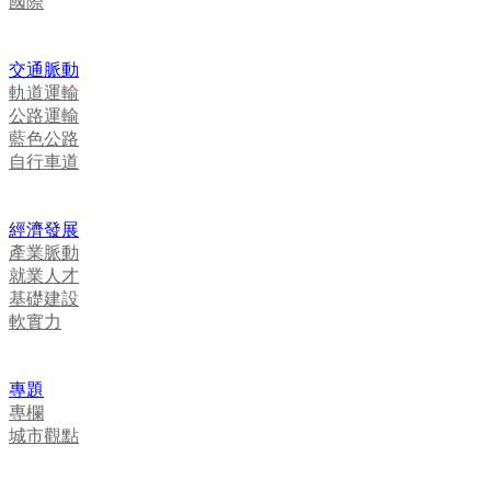
國際
交通脈動
軌道運輸
公路運輸
藍色公路
自行車道
經濟發展
產業脈動
就業人才
基礎建設
軟實力
專題
專欄
城市觀點