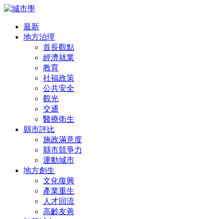
最新
地方治理
首長觀點
經濟就業
教育
社福政策
公共安全
觀光
交通
醫療衛生
縣市評比
施政滿意度
縣市競爭力
運動城市
地方創生
文化復興
產業重生
人才回流
高齡友善