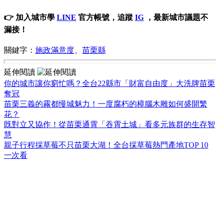
👉 加入城市學
LINE
官方帳號，追蹤
IG
，最新城市議題不
漏接！
關鍵字：
施政滿意度
、
苗栗縣
延伸閱讀
你的城市讓你窮忙嗎？全台22縣市「財富自由度」大洗牌苗栗
奪冠
苗栗三義的霧都慢城魅力！一度腐朽的樟腦木雕如何盛開繁
花？
既對立又協作！從苗栗通霄「吞霄土城」看多元族群的生存智
慧
親子行程採草莓不只苗栗大湖！全台採草莓熱門產地TOP 10
一次看