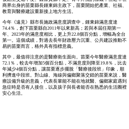
商界出身的苗栗縣長鍾東錦主政下，苗栗開始把產業、社福、
教育與醫療建設重新接上地方生活。
今年《遠見》縣市長施政滿意度調查中，鍾東錦滿意度達
74.4％，創下苗栗縣自2011年以來新高；若與本屆任期第一
年、2023年的滿意度相比，更上升22.8個百分點，增幅為全台
第一。這個成績，對過去長年財政壓力沉重、公共建設推動不
易的苗栗而言，格外具有指標意義。
其中，最值得注意的是醫療衛生面向。苗栗今年醫療滿意度達
72.1％，較去年增加5個百分點，不滿意度則降至19.8％，比去
年減少4個百分點，讓苗栗逐步擺脫「醫療後段班」印象，順
利擠進中段班。對山線、海線與偏鄉聚落交錯的苗栗來說，醫
療設備升級的意義，代表長輩能不能在地就醫、偏鄉家庭遇到
急症時是否有人接住，以及孩子與長者能否在熟悉的生活圈裡
安心生活。