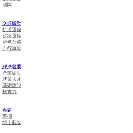
國際
交通脈動
軌道運輸
公路運輸
藍色公路
自行車道
經濟發展
產業脈動
就業人才
基礎建設
軟實力
專題
專欄
城市觀點