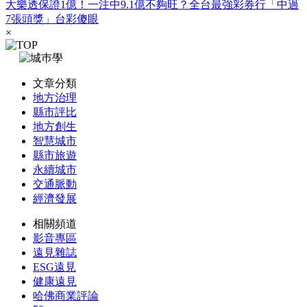
大樂透保證1億！一注中9.1億不夠旺？全台最強彩券行「中過
7張頭獎」台彩傻眼
×
文章分類
地方治理
縣市評比
地方創生
智慧城市
縣市旅遊
永續城市
交通脈動
經濟發展
相關頻道
影音專區
遠見雜誌
ESG遠見
健康遠見
哈佛商業評論