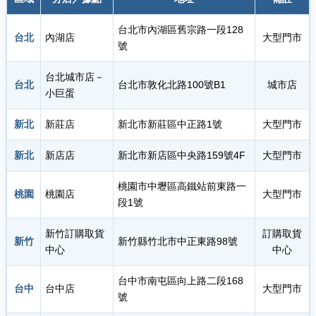
台北市內湖區舊宗路一段128
台北
內湖店
大型門市
號
台北城市店－
台北
台北市敦化北路100號B1
城市店
小巨蛋
新北
新莊店
新北市新莊區中正路1號
大型門市
新北
新店店
新北市新店區中央路159號4F
大型門市
桃園市中壢區高鐵站前東路一
桃園
桃園店
大型門市
段1號
新竹訂購取貨
訂購取貨
新竹
新竹縣竹北市中正東路98號
中心
中心
台中市南屯區向上路二段168
台中
台中店
大型門市
號