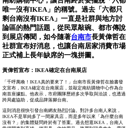
南紡購物中心，讓台南終於要擺脫「六都
唯一沒有IKEA」的稱號。過去「六都只
剩台南沒有IKEA」一直是社群與地方討
論區的熱門話題，從民眾敲碗、都市傳說
到展店傳聞，如今隨著
台南市
長黃偉哲在
社群宣布好消息，也讓台南居家消費市場
正式補上長年缺席的一塊拼圖。
黃偉哲宣布：IKEA確定在台南展店
「千呼萬喚！IKEA真的要來了！」台南市長黃偉哲在臉書發
文宣布，IKEA確定在台南展店，並敲定南紡購物中心作為台
南首座據點。他表示，市府團隊歷經多次爭取與洽談，也透過
跨局處協助，促成品牌落腳台南。
這則消息很快引發台南網友熱烈討論。對許多台南人來說，
IKEA不是單純多了一間家具店，而是多年以來「為什麼台南
沒有？」的集體疑問終於有了答案。過去想逛IKEA，台南人