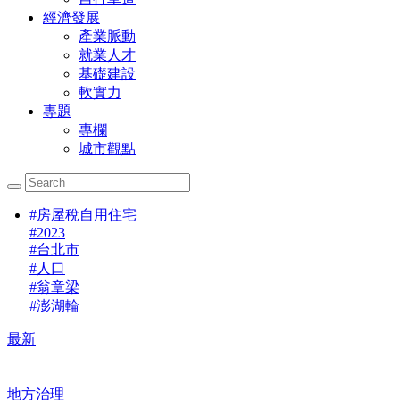
經濟發展
產業脈動
就業人才
基礎建設
軟實力
專題
專欄
城市觀點
#
房屋稅自用住宅
#
2023
#
台北市
#
人口
#
翁章梁
#
澎湖輪
最新
地方治理