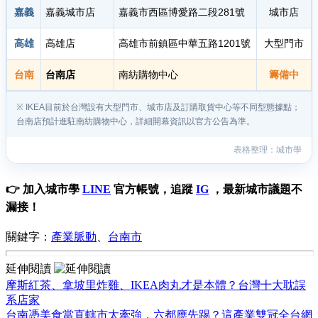
嘉義
嘉義城市店
嘉義市西區博愛路二段281號
城市店
高雄
高雄店
高雄市前鎮區中華五路1201號
大型門市
台南
台南店
南紡購物中心
籌備中
※ IKEA目前於台灣設有大型門市、城市店及訂購取貨中心等不同型態據點；
台南店預計進駐南紡購物中心，詳細開幕資訊以官方公告為準。
表格整理：城市學
👉 加入城市學
LINE
官方帳號，追蹤
IG
，最新城市議題不
漏接！
關鍵字：
產業脈動
、
台南市
延伸閱讀
摩斯紅茶、拿坡里炸雞、IKEA肉丸才是本體？台灣十大耽誤
系店家
台南憑美食當直轄市太牽強，六都應先踢？這產業雙冠全台網