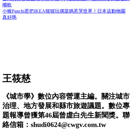
嘴軟
小猴Panchi君把IKEA猩猩玩偶當媽惹哭世界！日本這動物園
真好嗎
王筱慈
《城市學》數位內容營運主編。關注城市
治理、地方發展和縣市旅遊議題。數位專
題報導曾獲第46屆曾虛白先生新聞獎。聯
絡信箱：shudi0624@cwgv.com.tw