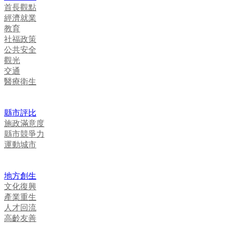
首長觀點
經濟就業
教育
社福政策
公共安全
觀光
交通
醫療衛生
縣市評比
施政滿意度
縣市競爭力
運動城市
地方創生
文化復興
產業重生
人才回流
高齡友善