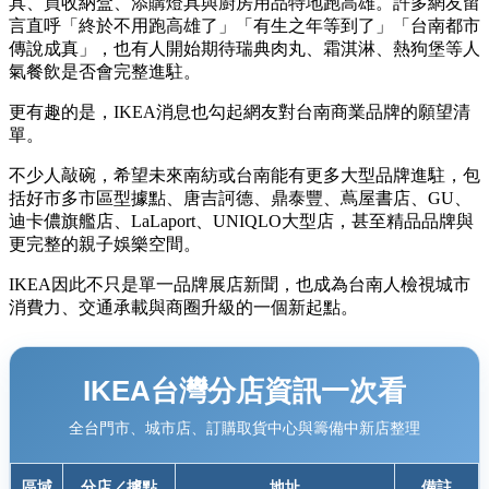
具、買收納盒、添購燈具與廚房用品特地跑高雄。許多網友留
言直呼「終於不用跑高雄了」「有生之年等到了」「台南都市
傳說成真」，也有人開始期待瑞典肉丸、霜淇淋、熱狗堡等人
氣餐飲是否會完整進駐。
更有趣的是，IKEA消息也勾起網友對台南商業品牌的願望清
單。
不少人敲碗，希望未來南紡或台南能有更多大型品牌進駐，包
括好市多市區型據點、唐吉訶德、鼎泰豐、蔦屋書店、GU、
迪卡儂旗艦店、LaLaport、UNIQLO大型店，甚至精品品牌與
更完整的親子娛樂空間。
IKEA因此不只是單一品牌展店新聞，也成為台南人檢視城市
消費力、交通承載與商圈升級的一個新起點。
IKEA台灣分店資訊一次看
全台門市、城市店、訂購取貨中心與籌備中新店整理
區域
分店／據點
地址
備註