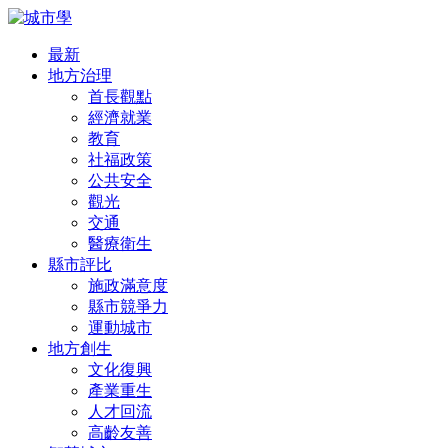
最新
地方治理
首長觀點
經濟就業
教育
社福政策
公共安全
觀光
交通
醫療衛生
縣市評比
施政滿意度
縣市競爭力
運動城市
地方創生
文化復興
產業重生
人才回流
高齡友善