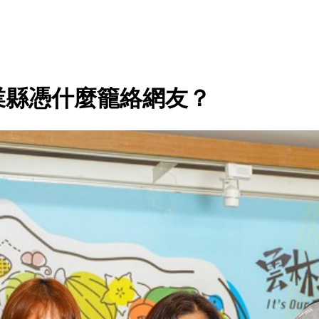
業縣憑什麼籠絡網友？