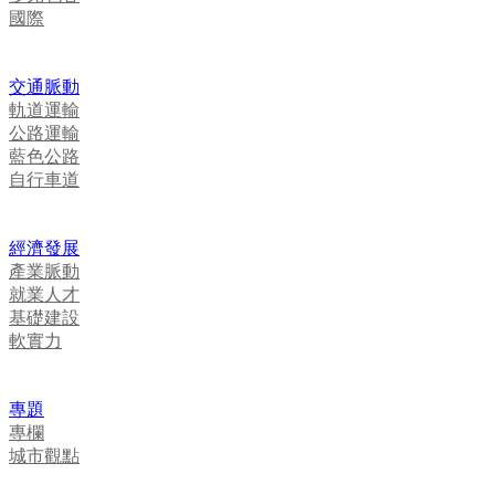
國際
交通脈動
軌道運輸
公路運輸
藍色公路
自行車道
經濟發展
產業脈動
就業人才
基礎建設
軟實力
專題
專欄
城市觀點