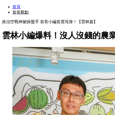
首頁
首長觀點
政治空戰神祕操盤手 首長小編首度現身！【雲林篇】
雲林小編爆料！沒人沒錢的農