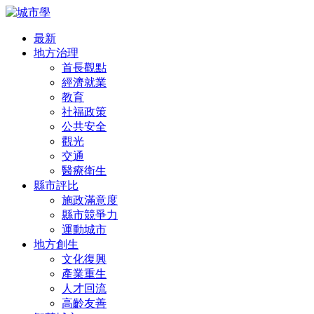
最新
地方治理
首長觀點
經濟就業
教育
社福政策
公共安全
觀光
交通
醫療衛生
縣市評比
施政滿意度
縣市競爭力
運動城市
地方創生
文化復興
產業重生
人才回流
高齡友善