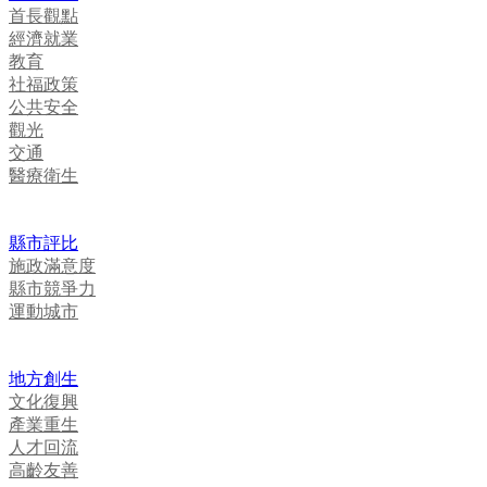
首長觀點
經濟就業
教育
社福政策
公共安全
觀光
交通
醫療衛生
縣市評比
施政滿意度
縣市競爭力
運動城市
地方創生
文化復興
產業重生
人才回流
高齡友善