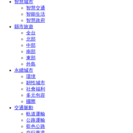
智慧城市
智慧交通
智能生活
智慧政府
縣市旅遊
全台
北部
中部
南部
東部
外島
永續城市
環境
韌性城市
社會福利
多元包容
國際
交通脈動
軌道運輸
公路運輸
藍色公路
自行車道