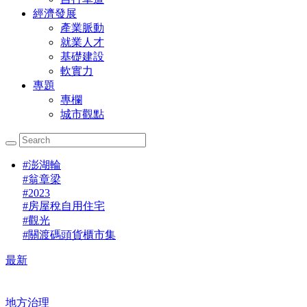
經濟發展
產業脈動
就業人才
基礎建設
軟實力
專題
專欄
城市觀點
#
澎湖輪
#
翁章梁
#
2023
#
房屋稅自用住宅
#
觀光
#
關渡碼頭貨櫃市集
最新
地方治理