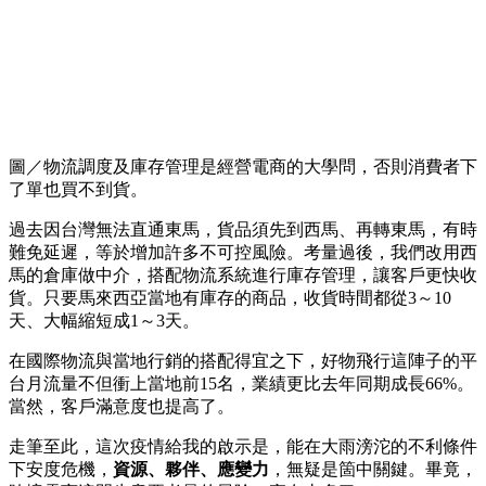
圖／物流調度及庫存管理是經營電商的大學問，否則消費者下
了單也買不到貨。
過去因台灣無法直通東馬，貨品須先到西馬、再轉東馬，有時
難免延遲，等於增加許多不可控風險。考量過後，我們改用西
馬的倉庫做中介，搭配物流系統進行庫存管理，讓客戶更快收
貨。只要馬來西亞當地有庫存的商品，收貨時間都從3～10
天、大幅縮短成1～3天。
在國際物流與當地行銷的搭配得宜之下，好物飛行這陣子的平
台月流量不但衝上當地前15名，業績更比去年同期成長66%。
當然，客戶滿意度也提高了。
走筆至此，這次疫情給我的啟示是，能在大雨滂沱的不利條件
下安度危機，
資源、夥伴、應變力
，無疑是箇中關鍵。畢竟，