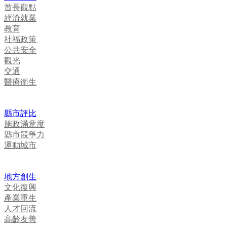
首長觀點
經濟就業
教育
社福政策
公共安全
觀光
交通
醫療衛生
縣市評比
施政滿意度
縣市競爭力
運動城市
地方創生
文化復興
產業重生
人才回流
高齡友善