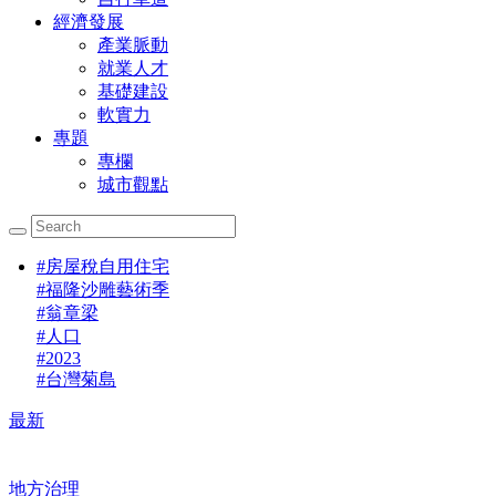
經濟發展
產業脈動
就業人才
基礎建設
軟實力
專題
專欄
城市觀點
#
房屋稅自用住宅
#
福隆沙雕藝術季
#
翁章梁
#
人口
#
2023
#
台灣菊島
最新
地方治理