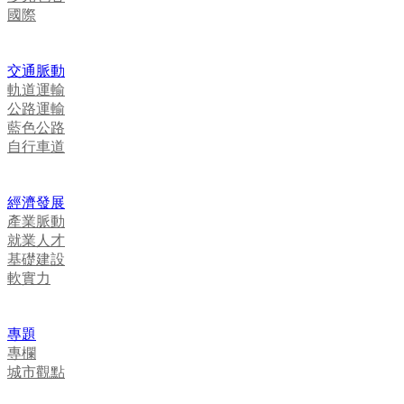
國際
交通脈動
軌道運輸
公路運輸
藍色公路
自行車道
經濟發展
產業脈動
就業人才
基礎建設
軟實力
專題
專欄
城市觀點