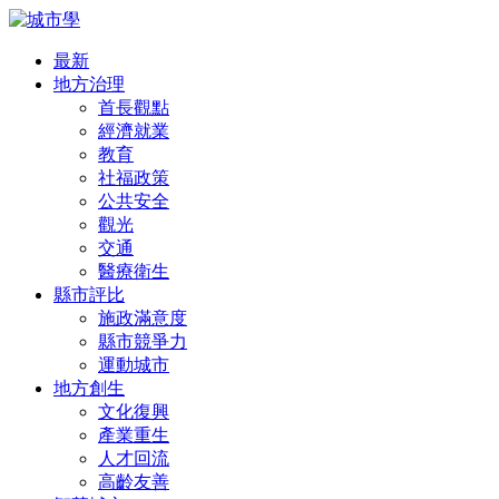
最新
地方治理
首長觀點
經濟就業
教育
社福政策
公共安全
觀光
交通
醫療衛生
縣市評比
施政滿意度
縣市競爭力
運動城市
地方創生
文化復興
產業重生
人才回流
高齡友善