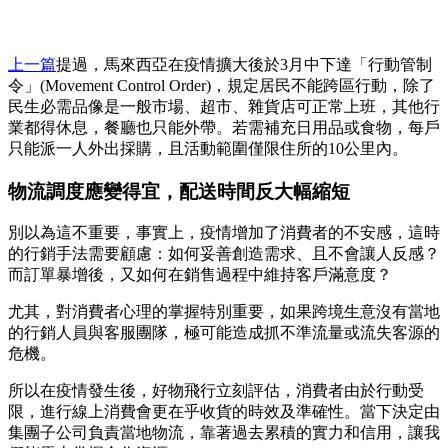
上一篇
提過，馬來西亞在疫情擴大後於3月中下達「行動管制
令」(Movement Control Order)，規定居民不能跨區行動，除了
民生必需品像是一般市場、超市、雜貨店可正常上班，其他行
業都得休息，餐廳也只能外帶。若需補充日用品或食物，每戶
只能派一人外出採購，且活動範圍僅限住所的10公里內。
物流調度應變得宜，配送時間反大幅縮短
別以為這不重要，事實上，疫情增加了消費者的不安感，這時
的行銷手法需要顧慮：如何妥善創造需求、且不會讓人反感？
而訂單暴增後，又如何在銷售過程中維持客戶滿意度？
尤其，對消費者心理的掌握特別重要，如果跨境生意沒有當地
的行銷人員與客服團隊，極可能造成抓不準流量或流失客源的
危機。
所以在疫情發生後，好物飛行立刻評估，消費者由於行動受
限，進行線上消費會更在乎收貨的時效及準確性。當下決定由
集團子公司負責當地物流，靠著過去累積的實力和信用，讓我