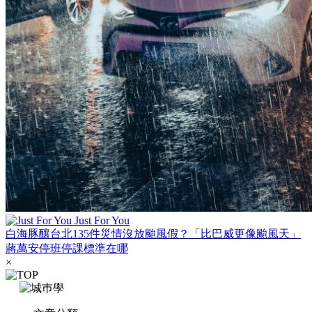
Just For You
白海豚釀台北135件災情沒放颱風假？「比巴威更像颱風天」
蔣萬安停班停課標準在哪
×