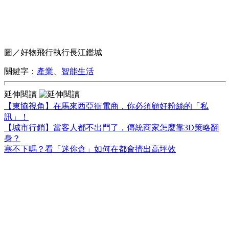
圖／好物飛行執行長江鑑城
關鍵字：
產業
、
智能生活
延伸閱讀
【東協視角】在馬來西亞衝電商，你必須顧好粉絲的「私
訊」！
【城市行銷】當客人都不出門了，傳統商家怎麼靠3D策略翻
身？
塞不下嗎？看「迷你倉」如何在都會擠出高坪效