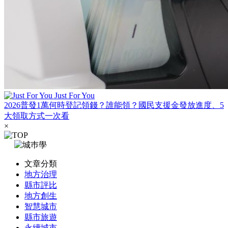
Just For You
2026普發1萬何時登記領錢？誰能領？國民支援金發放進度、5
大領取方式一次看
×
文章分類
地方治理
縣市評比
地方創生
智慧城市
縣市旅遊
永續城市