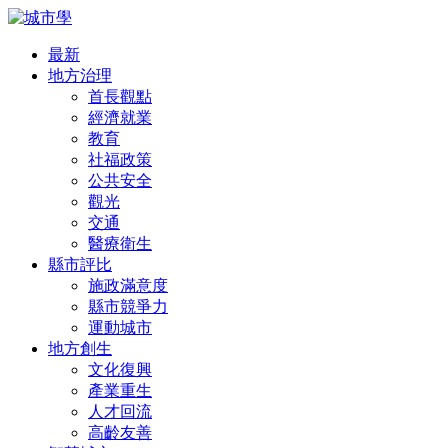
最新
地方治理
首長觀點
經濟就業
教育
社福政策
公共安全
觀光
交通
醫療衛生
縣市評比
施政滿意度
縣市競爭力
運動城市
地方創生
文化復興
產業重生
人才回流
高齡友善