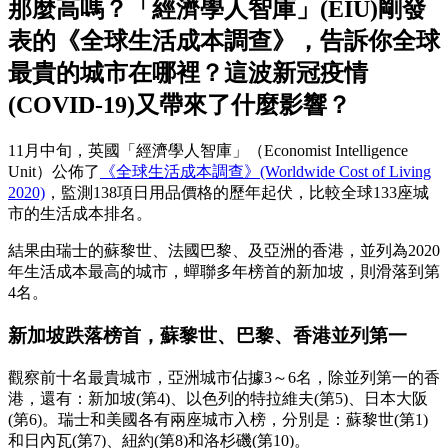
那麼高嗎？「經濟學人智庫」(EIU)剛發
表的《全球生活成本調查》，告訴你全球
最貴的城市在哪裡？這波新冠疫情
(COVID-19)又帶來了什麼影響？
11月中旬，英國「經濟學人智庫」（Economist Intelligence
Unit）公佈了
《全球生活成本調查》(Worldwide Cost of Living
2020)
，監測138項日用品價格的歷年起伏，比較全球133座城
市的生活成本排名。
結果由瑞士的蘇黎世、法國巴黎、及亞洲的香港，並列為2020
年生活成本最高的城市，蟬聯多年榜首的新加坡，則滑落到第
4名。
新加坡跌落榜首，蘇黎世、巴黎、香港並列第一
觀察前十名最貴城市，亞洲城市佔據3～6名，除並列第一的香
港，還有：新加坡(第4)、以色列的特拉維夫(第5)、日本大阪
(第6)。瑞士和美國各有兩座城市入榜，分別是：蘇黎世(第1)
和日內瓦(第7)、紐約(第8)和洛杉磯(第10)。