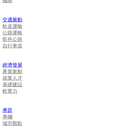
國際
交通脈動
軌道運輸
公路運輸
藍色公路
自行車道
經濟發展
產業脈動
就業人才
基礎建設
軟實力
專題
專欄
城市觀點