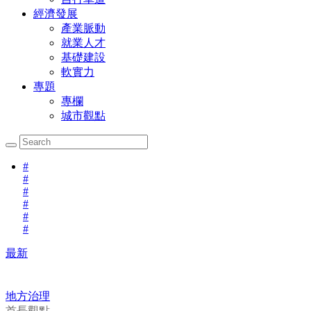
經濟發展
產業脈動
就業人才
基礎建設
軟實力
專題
專欄
城市觀點
#
#
#
#
#
#
最新
地方治理
首長觀點