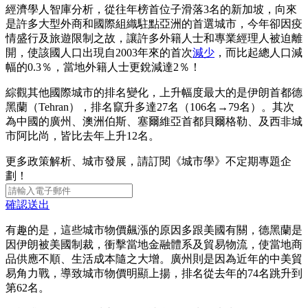
經濟學人智庫分析，從往年榜首位子滑落3名的新加坡，向來
是許多大型外商和國際組織駐點亞洲的首選城市，今年卻因疫
情盛行及旅遊限制之故，讓許多外籍人士和專業經理人被迫離
開，使該國人口出現自2003年來的首次
減少
，而比起總人口減
幅的0.3％，當地外籍人士更銳減達2％！
綜觀其他國際城市的排名變化，上升幅度最大的是伊朗首都德
黑蘭（Tehran），排名竄升多達27名（106名→79名）。其次
為中國的廣州、澳洲伯斯、塞爾維亞首都貝爾格勒、及西非城
市阿比尚，皆比去年上升12名。
更多政策解析、城市發展，請訂閱《城市學》不定期專題企
劃！
確認送出
有趣的是，這些城市物價飆漲的原因多跟美國有關，德黑蘭是
因伊朗被美國制裁，衝擊當地金融體系及貿易物流，使當地商
品供應不順、生活成本隨之大增。廣州則是因為近年的中美貿
易角力戰，導致城市物價明顯上揚，排名從去年的74名跳升到
第62名。