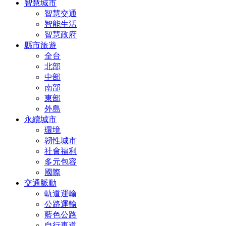
智慧城市
智慧交通
智能生活
智慧政府
縣市旅遊
全台
北部
中部
南部
東部
外島
永續城市
環境
韌性城市
社會福利
多元包容
國際
交通脈動
軌道運輸
公路運輸
藍色公路
自行車道