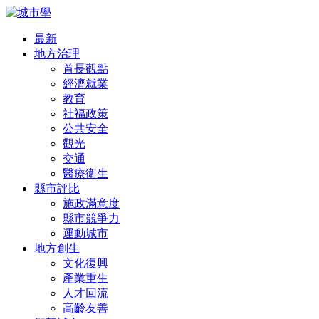
最新
地方治理
首長觀點
經濟就業
教育
社福政策
公共安全
觀光
交通
醫療衛生
縣市評比
施政滿意度
縣市競爭力
運動城市
地方創生
文化復興
產業重生
人才回流
高齡友善