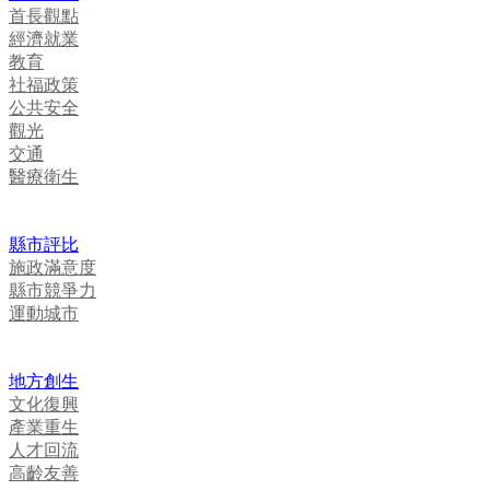
首長觀點
經濟就業
教育
社福政策
公共安全
觀光
交通
醫療衛生
縣市評比
施政滿意度
縣市競爭力
運動城市
地方創生
文化復興
產業重生
人才回流
高齡友善