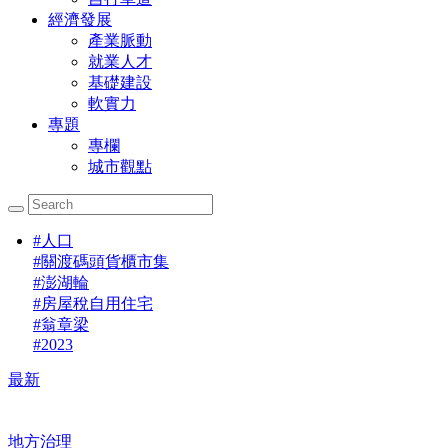
經濟發展
產業脈動
就業人才
基礎建設
軟實力
專題
專欄
城市觀點
#
人口
#
關渡碼頭貨櫃市集
#
澎湖輪
#
房屋稅自用住宅
#
翁章梁
#
2023
最新
地方治理