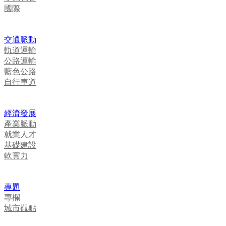
國際
交通脈動
軌道運輸
公路運輸
藍色公路
自行車道
經濟發展
產業脈動
就業人才
基礎建設
軟實力
專題
專欄
城市觀點