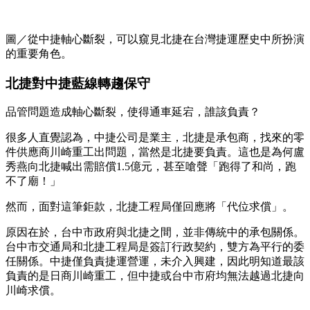
圖／從中捷軸心斷裂，可以窺見北捷在台灣捷運歷史中所扮演
的重要角色。
北捷對中捷藍線轉趨保守
品管問題造成軸心斷裂，使得通車延宕，誰該負責？
很多人直覺認為，中捷公司是業主，北捷是承包商，找來的零
件供應商川崎重工出問題，當然是北捷要負責。這也是為何盧
秀燕向北捷喊出需賠償1.5億元，甚至嗆聲「跑得了和尚，跑
不了廟！」
然而，面對這筆鉅款，北捷工程局僅回應將「代位求償」。
原因在於，台中市政府與北捷之間，並非傳統中的承包關係。
台中市交通局和北捷工程局是簽訂行政契約，雙方為平行的委
任關係。中捷僅負責捷運營運，未介入興建，因此明知道最該
負責的是日商川崎重工，但中捷或台中市府均無法越過北捷向
川崎求償。