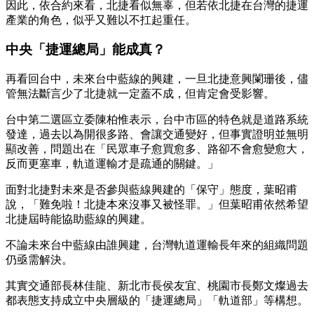
因此，依合約來看，北捷看似無辜，但若依北捷在台灣的捷運
產業的角色，似乎又難以不扛起重任。
中央「捷運總局」能成真？
再看回台中，未來台中藍線的興建，一旦北捷意興闌珊後，儘
管無法斷言少了北捷就一定蓋不成，但肯定會受影響。
台中第二選區立委陳柏惟表示，台中市區的特色就是道路系統
發達，過去以為開很多路、會讓交通變好，但事實證明並無明
顯改善，問題出在「民眾車子愈買愈多、路卻不會愈變愈大，
反而更塞車，軌道運輸才是疏通的關鍵。」
面對北捷對未來是否參與藍線興建的「保守」態度，葉昭甫
說，「難免啦！北捷本來沒事又被怪罪。」但葉昭甫依然希望
北捷屆時能協助藍線的興建。
不論未來台中藍線由誰興建，台灣軌道運輸長年來的組織問題
仍亟需解決。
其實交通部長林佳龍、新北市長侯友宜、桃園市長鄭文燦過去
都表態支持成立中央層級的「捷運總局」「軌道部」等構想。