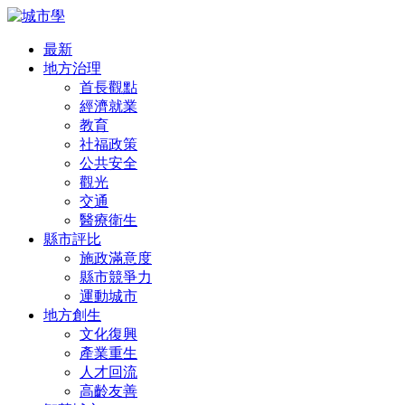
最新
地方治理
首長觀點
經濟就業
教育
社福政策
公共安全
觀光
交通
醫療衛生
縣市評比
施政滿意度
縣市競爭力
運動城市
地方創生
文化復興
產業重生
人才回流
高齡友善