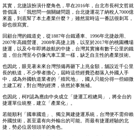
其實，北捷該扮演什麼角色，早在2016年，台北市長柯文哲就
曾倡議：「我想問一個關鍵問題，台北捷運花了納稅人7000億
來蓋，到底幫了本土產業什麼？」雖然當時這一番話很刺耳，
卻也很寫實。
回顧台灣的鐵道史，從1887年台鐵通車、1996年北捷啟用、
2007年高鐵營運、2008年高捷上路，以至於2017年的桃園機場
捷運，以及今年即將啟航的中捷，台灣其實擁有數千公里的鐵
道，但台灣至今仍像汽車工業一樣，缺乏自主性的產業技術。
也因此，眼見著未來台灣預備再砸下上兆金額，舖設近千公里
長的軌道，不少學者擔心，屆時這些經費恐都落入外國人手
中，成為外國軌道業者的「殖民地」，國人只能分得一些細微
土建工程，對台灣的經濟，依然於事無補。
也因此，柯P認為應由中央成立「捷運工程總局」，將全台的
捷運單位統整，建立「產業化」。
若能順利「國車國造」、獨立興建捷運系統，台灣便不需仰賴
外國技術，甚至還有向外輸出的可能。而最有捷運經驗的北
捷，勢必位居領頭羊的角色。