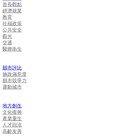
首長觀點
經濟就業
教育
社福政策
公共安全
觀光
交通
醫療衛生
縣市評比
施政滿意度
縣市競爭力
運動城市
地方創生
文化復興
產業重生
人才回流
高齡友善