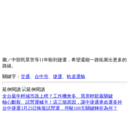
圖／中部民眾苦等11年盼到捷運，希望還能一路拓展出更多的
路線。
關鍵字：
交通
、
台中市
、
捷運
、
軌道運輸
延伸閱讀
全台最年輕城市誰上榜？工作機會多、買房輕鬆最關鍵
軸心斷裂、試營運喊卡！這三個原因，讓中捷通車命運多舛
台中捷運3月25日恢復試營運，停駛109天關鍵轉折為何？