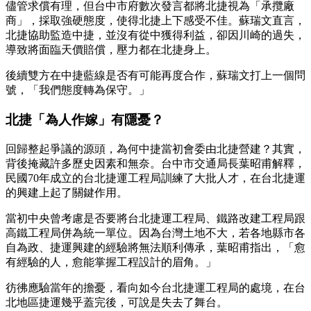
儘管求償有理，但台中市府數次發言都將北捷視為「承攬廠
商」，採取強硬態度，使得北捷上下感受不佳。蘇瑞文直言，
北捷協助監造中捷，並沒有從中獲得利益，卻因川崎的過失，
導致將面臨天價賠償，壓力都在北捷身上。
後續雙方在中捷藍線是否有可能再度合作，蘇瑞文打上一個問
號，「我們態度轉為保守。」
北捷「為人作嫁」有隱憂？
回歸整起爭議的源頭，為何中捷當初會委由北捷營建？其實，
背後掩藏許多歷史因素和無奈。台中市交通局長葉昭甫解釋，
民國70年成立的台北捷運工程局訓練了大批人才，在台北捷運
的興建上起了關鍵作用。
當初中央曾考慮是否要將台北捷運工程局、鐵路改建工程局跟
高鐵工程局併為統一單位。因為台灣土地不大，若各地縣市各
自為政、捷運興建的經驗將無法順利傳承，葉昭甫指出，「愈
有經驗的人，愈能掌握工程設計的眉角。」
彷彿應驗當年的擔憂，看向如今台北捷運工程局的處境，在台
北地區捷運幾乎蓋完後，可說是失去了舞台。