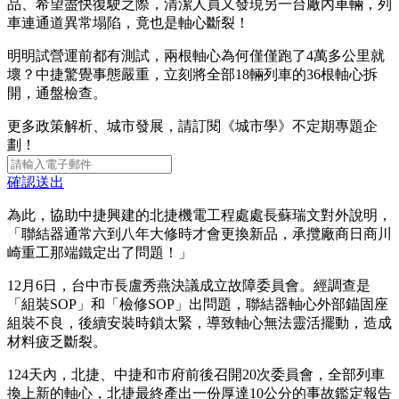
品、希望盡快復駛之際，清潔人員又發現另一台廠內車輛，列
車連通道異常塌陷，竟也是軸心斷裂！
明明試營運前都有測試，兩根軸心為何僅僅跑了4萬多公里就
壞？中捷驚覺事態嚴重，立刻將全部18輛列車的36根軸心拆
開，通盤檢查。
更多政策解析、城市發展，請訂閱《城市學》不定期專題企
劃！
確認送出
為此，協助中捷興建的北捷機電工程處處長蘇瑞文對外說明，
「聯結器通常六到八年大修時才會更換新品，承攬廠商日商川
崎重工那端鐵定出了問題！」
12月6日，台中市長盧秀燕決議成立故障委員會。經調查是
「組裝SOP」和「檢修SOP」出問題，聯結器軸心外部錨固座
組裝不良，後續安裝時鎖太緊，導致軸心無法靈活擺動，造成
材料疲乏斷裂。
124天內，北捷、中捷和市府前後召開20次委員會，全部列車
換上新的軸心，北捷最終產出一份厚達10公分的事故鑑定報告