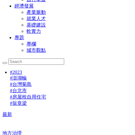
經濟發展
產業脈動
就業人才
基礎建設
軟實力
專題
專欄
城市觀點
#
2023
#
澎湖輪
#
台灣菊島
#
台北市
#
房屋稅自用住宅
#
翁章梁
最新
地方治理