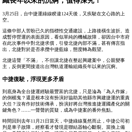
織長年以來的沉痾，值得深究！
3月25日，台中捷運綠線睽違124天後，又疾駛在文心路的上
空。
這條中部人苦盼已久的指標性交通建設，上路後橫生波折。造
成暫停營運的表面原因，看似單純的機械故障，卻因台中市府
在此次事件中對北捷求償，引發北捷內部不滿，甚有傳言指
出，北捷對於是否承攬中捷藍線，態度轉為觀望。
北捷這聲「不滿」，不但讓北捷在整起興建案中，公親變事
主，反倒更間接道出台灣軌道運輸組織長年以來的沉痾。
中捷復駛，浮現更多矛盾
到底身為全台捷運經驗最豐富的北捷，只是淪為「為人作嫁」
的倒楣鬼？還是根本沒有扮演好協助其他縣市興建捷運的重責
大任？沒有作好技術傳承，扮演好將台灣推進捷運國產化的關
鍵角色？……一聲聲的質疑，成為中捷案的番外焦點。
時間回到去年11月21日當天，中捷綠線戛然而止，中捷公司初
判是車子故障，經察看才發現是聯結器軸心斷裂。當換上備