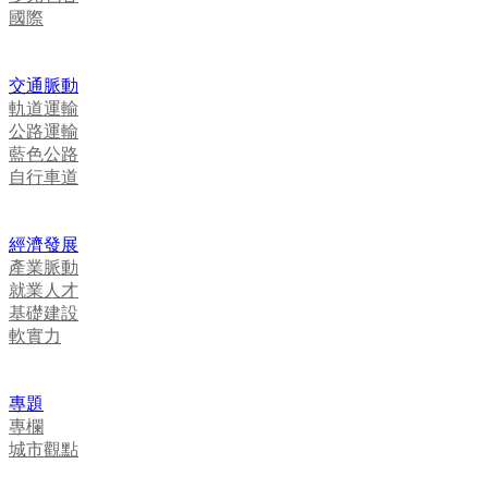
國際
交通脈動
軌道運輸
公路運輸
藍色公路
自行車道
經濟發展
產業脈動
就業人才
基礎建設
軟實力
專題
專欄
城市觀點