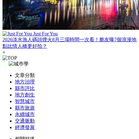
Just For You
2026淡水漁人碼頭煙火8月三場時間一次看！脆友曝7個浪漫地
點比情人橋更好拍？
×
文章分類
地方治理
縣市評比
地方創生
智慧城市
縣市旅遊
永續城市
交通脈動
經濟發展
相關頻道