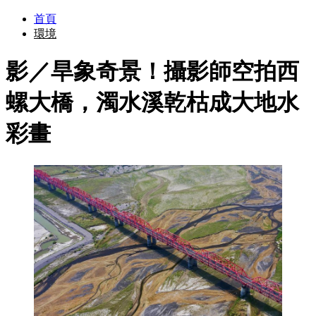
首頁
環境
影／旱象奇景！攝影師空拍西
螺大橋，濁水溪乾枯成大地水
彩畫