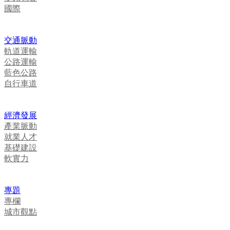
國際
交通脈動
軌道運輸
公路運輸
藍色公路
自行車道
經濟發展
產業脈動
就業人才
基礎建設
軟實力
專題
專欄
城市觀點