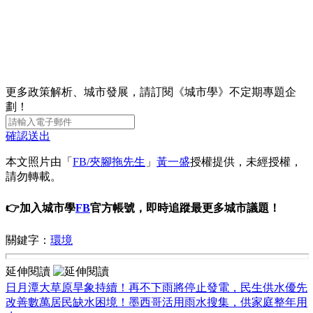
更多政策解析、城市發展，請訂閱《城市學》不定期專題企
劃！
確認送出
本文照片由「
FB/夾腳拖先生
」
黃一盛
授權提供，未經授權，
請勿轉載。
👉加入城市學
FB
官方帳號，即時追蹤最更多城市議題！
關鍵字：
環境
延伸閱讀
日月潭大草原旱象持續！再不下雨將停止發電，民生供水優先
改善數萬居民缺水困境！墨西哥活用雨水搜集，供家庭整年用