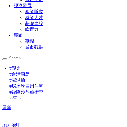
經濟發展
產業脈動
就業人才
基礎建設
軟實力
專題
專欄
城市觀點
#
觀光
#
台灣菊島
#
澎湖輪
#
房屋稅自用住宅
#
福隆沙雕藝術季
#
2023
最新
地方治理