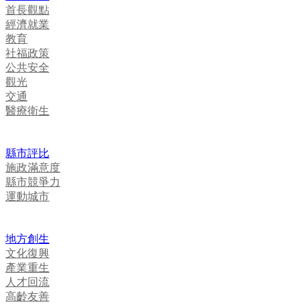
首長觀點
經濟就業
教育
社福政策
公共安全
觀光
交通
醫療衛生
縣市評比
施政滿意度
縣市競爭力
運動城市
地方創生
文化復興
產業重生
人才回流
高齡友善