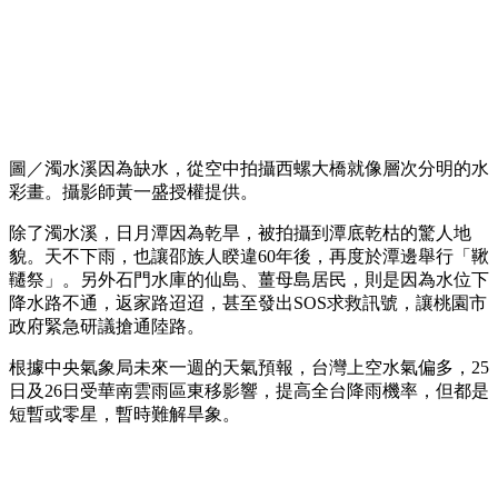
圖／濁水溪因為缺水，從空中拍攝西螺大橋就像層次分明的水
彩畫。攝影師黃一盛授權提供。
除了濁水溪，日月潭因為乾旱，被拍攝到潭底乾枯的驚人地
貌。天不下雨，也讓邵族人睽違60年後，再度於潭邊舉行「鞦
韆祭」。另外石門水庫的仙島、薑母島居民，則是因為水位下
降水路不通，返家路迢迢，甚至發出SOS求救訊號，讓桃園市
政府緊急研議搶通陸路。
根據中央氣象局未來一週的天氣預報，台灣上空水氣偏多，25
日及26日受華南雲雨區東移影響，提高全台降雨機率，但都是
短暫或零星，暫時難解旱象。