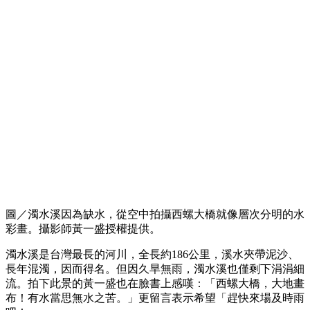
圖／濁水溪因為缺水，從空中拍攝西螺大橋就像層次分明的水
彩畫。攝影師黃一盛授權提供。
濁水溪是台灣最長的河川，全長約186公里，溪水夾帶泥沙、
長年混濁，因而得名。但因久旱無雨，濁水溪也僅剩下涓涓細
流。拍下此景的黃一盛也在臉書上感嘆：「西螺大橋，大地畫
布！有水當思無水之苦。」更留言表示希望「趕快來場及時雨