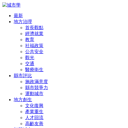
最新
地方治理
首長觀點
經濟就業
教育
社福政策
公共安全
觀光
交通
醫療衛生
縣市評比
施政滿意度
縣市競爭力
運動城市
地方創生
文化復興
產業重生
人才回流
高齡友善