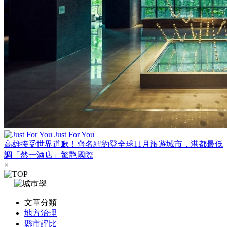
Just For You
高雄接受世界道歉！齊名紐約登全球11月旅遊城市，港都最低
調「然一酒店」驚艷國際
×
文章分類
地方治理
縣市評比