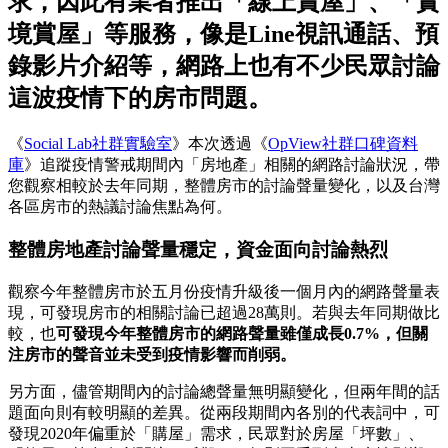
求，因此有業者推出「線上賞屋」、「實
境賞屋」等服務，像是Line視訊通話、預
錄影片介紹等，網路上也有不少民眾討論
這波疫情下的房市問題。
《
Social Lab社群實驗室
》本次透過《
OpView社群口碑資料
庫
》追蹤疫情警戒期間內「房地產」相關的網路討論狀況，帶
您觀察相較於去年同期，整體房市的討論聲量變化，以及台灣
各區房市的熱議討論焦點為何。
整體房地產討論聲量穩定，資金面向討論熱烈
觀察今年整體房市於五月份疫情升級後一個月內的網路聲量表
現，可發現房市的相關討論已超過28萬則。若與去年同期做比
較，也
可發現今年整體房市的網路聲量雖僅成長0.7%，但關
注房市的聲音並未受到疫情影響而削弱。
另方面，儘管期間內的討論總聲量無明顯變化，但兩年間的話
題面向則有較明顯的差異。從兩段期間內各別的代表詞中，可
發現2020年偏重於「購屋」需求，民眾對於房屋「坪數」、