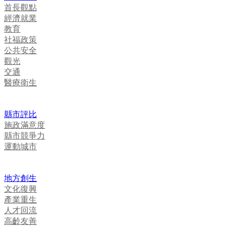
首長觀點
經濟就業
教育
社福政策
公共安全
觀光
交通
醫療衛生
縣市評比
施政滿意度
縣市競爭力
運動城市
地方創生
文化復興
產業重生
人才回流
高齡友善