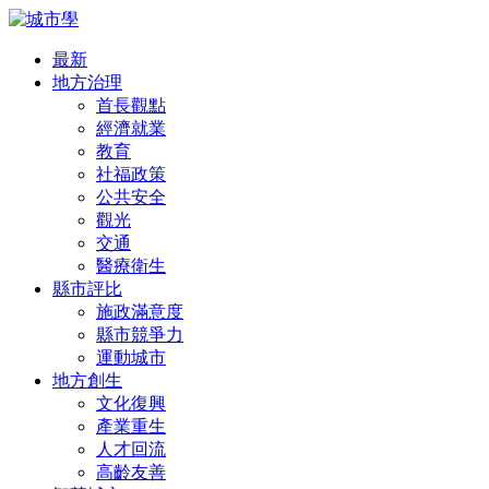
最新
地方治理
首長觀點
經濟就業
教育
社福政策
公共安全
觀光
交通
醫療衛生
縣市評比
施政滿意度
縣市競爭力
運動城市
地方創生
文化復興
產業重生
人才回流
高齡友善