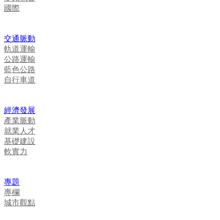
國際
交通脈動
軌道運輸
公路運輸
藍色公路
自行車道
經濟發展
產業脈動
就業人才
基礎建設
軟實力
專題
專欄
城市觀點