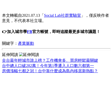
本文轉載自2021.07.13「
Social Lab社群實驗室
」，僅反映作者
意見，不代表本社立場。
👉加入城市學
FB
官方帳號，即時追蹤最更多城市議題！
關鍵字：
產業脈動
延伸閱讀
全台最年輕城市誰上榜？工作機會多、買房輕鬆最關鍵
台中總人口破282萬！今年第1季遷入人口數六都第一
房價漲幅七都之冠！台中靠什麼成為島內移居新熱點？