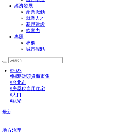
經濟發展
產業脈動
就業人才
基礎建設
軟實力
專題
專欄
城市觀點
#
2023
#
關渡碼頭貨櫃市集
#
台北市
#
房屋稅自用住宅
#
人口
#
觀光
最新
地方治理