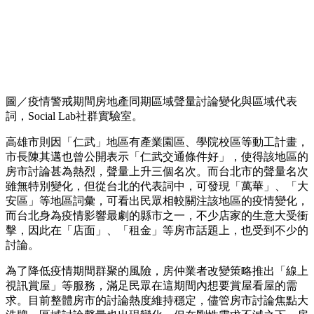
圖／疫情警戒期間房地產同期區域聲量討論變化與區域代表
詞，Social Lab社群實驗室。
高雄市則因「仁武」地區有產業園區、學院校區等動工計畫，
市長陳其邁也曾公開表示「仁武交通條件好」，使得該地區的
房市討論甚為熱烈，聲量上升三個名次。而台北市的聲量名次
雖無特別變化，但從台北的代表詞中，可發現「萬華」、「大
安區」等地區詞彙，可看出民眾相較關注該地區的疫情變化，
而台北身為疫情影響最劇的縣市之一，不少店家的生意大受衝
擊，因此在「店面」、「租金」等房市話題上，也受到不少的
討論。
為了降低疫情期間群聚的風險，房仲業者改變策略推出「線上
視訊賞屋」等服務，滿足民眾在這期間內想要賞屋看屋的需
求。目前整體房市的討論熱度維持穩定，儘管房市討論焦點大