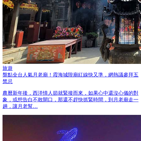
旅遊
盤點全台人氣月老廟！霞海城隍廟紅線快又準，網熱議參拜五
禁忌
農曆新年後，西洋情人節就緊接而來，如果心中還沒心儀的對
象，或想告白不敢開口，那還不趕快抓緊時間，到月老廟走一
趟，讓月老幫…