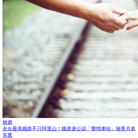
旅遊
全台最美鐵路不只阿里山！鐵道迷公認「愛情車站」險害月老
失業