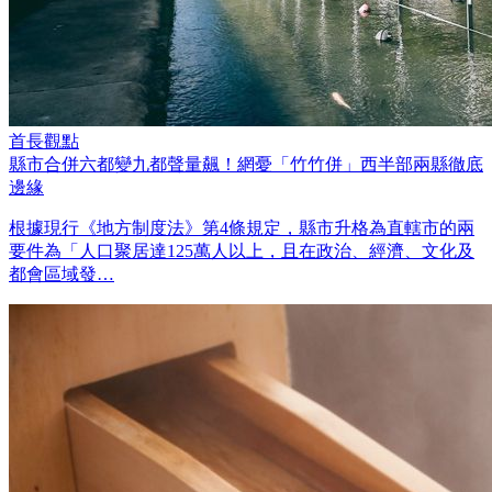
首長觀點
縣市合併六都變九都聲量飆！網憂「竹竹併」西半部兩縣徹底
邊緣
根據現行《地方制度法》第4條規定，縣市升格為直轄市的兩
要件為「人口聚居達125萬人以上，且在政治、經濟、文化及
都會區域發…