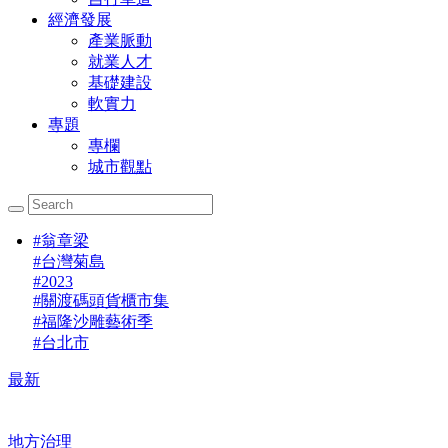
經濟發展
產業脈動
就業人才
基礎建設
軟實力
專題
專欄
城市觀點
#
翁章梁
#
台灣菊島
#
2023
#
關渡碼頭貨櫃市集
#
福隆沙雕藝術季
#
台北市
最新
地方治理