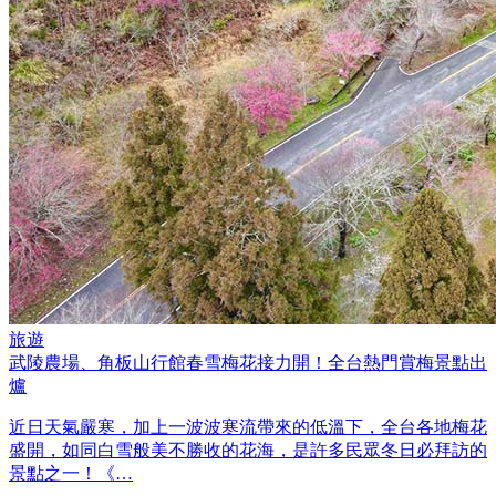
旅遊
武陵農場、角板山行館春雪梅花接力開！全台熱門賞梅景點出
爐
近日天氣嚴寒，加上一波波寒流帶來的低溫下，全台各地梅花
盛開，如同白雪般美不勝收的花海，是許多民眾冬日必拜訪的
景點之一！《…