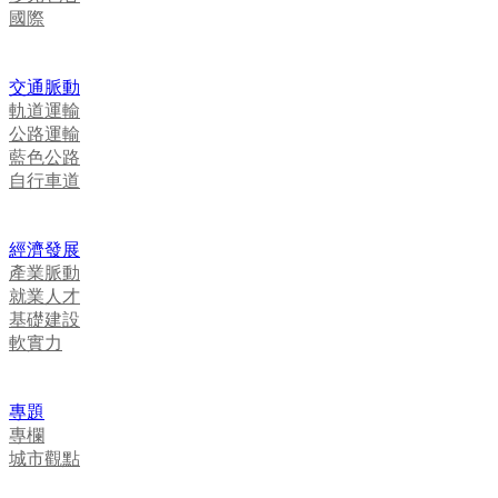
國際
交通脈動
軌道運輸
公路運輸
藍色公路
自行車道
經濟發展
產業脈動
就業人才
基礎建設
軟實力
專題
專欄
城市觀點