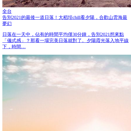
全台
告別2021的最後一道日落！大稻埕chill看夕陽，合歡山雲海最
夢幻
日落在一天中，佔有的時間平均僅30分鐘，告別2021想來點
「儀式感」？那看一場完美日落就對了。夕陽霞光落入地平線
下，時間…