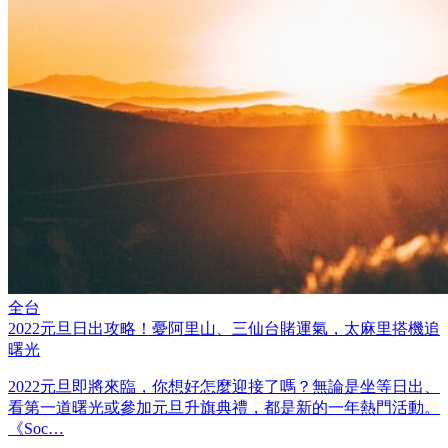
全台
2022元旦日出攻略！憂阿里山、三仙台賭運氣，太麻里搭機追
曙光
2022元旦即將來臨，你想好怎麼迎接了嗎？無論是坐等日出、
看第一道曙光或參加元旦升旗典禮，都是新的一年熱門活動。
《Soc…