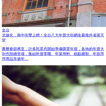
全台
北迪化，南中街雙上榜！全台八大年貨大街網友最推外省菜天
堂
農曆春節將至，許多民眾也開始準備購置年貨，各地的年貨大
街也陸續登場，集結乾貨零嘴、年菜用料、糕點粿類、年節拜
拜用品等過年…