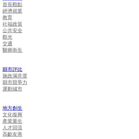
首長觀點
經濟就業
教育
社福政策
公共安全
觀光
交通
醫療衛生
縣市評比
施政滿意度
縣市競爭力
運動城市
地方創生
文化復興
產業重生
人才回流
高齡友善