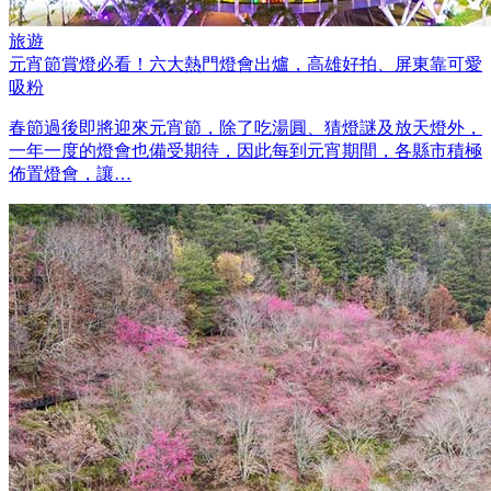
旅遊
元宵節賞燈必看！六大熱門燈會出爐，高雄好拍、屏東靠可愛
吸粉
春節過後即將迎來元宵節，除了吃湯圓、猜燈謎及放天燈外，
一年一度的燈會也備受期待，因此每到元宵期間，各縣市積極
佈置燈會，讓…