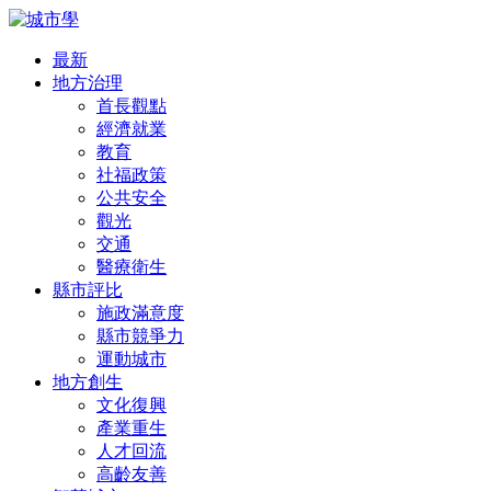
最新
地方治理
首長觀點
經濟就業
教育
社福政策
公共安全
觀光
交通
醫療衛生
縣市評比
施政滿意度
縣市競爭力
運動城市
地方創生
文化復興
產業重生
人才回流
高齡友善