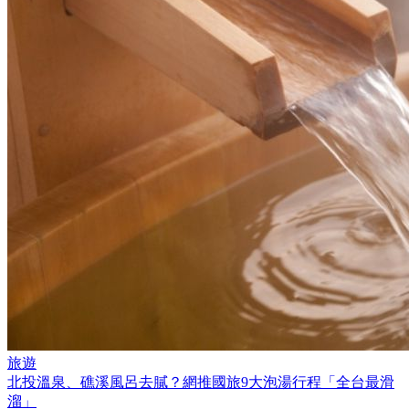
旅遊
北投溫泉、礁溪風呂去膩？網推國旅9大泡湯行程「全台最滑
溜」