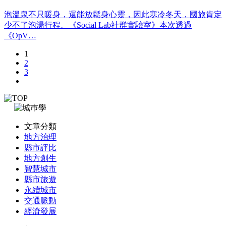
泡溫泉不只暖身，還能放鬆身心靈，因此寒冷冬天，國旅肯定
少不了泡湯行程。《Social Lab社群實驗室》本次透過
《OpV…
1
2
3
文章分類
地方治理
縣市評比
地方創生
智慧城市
縣市旅遊
永續城市
交通脈動
經濟發展