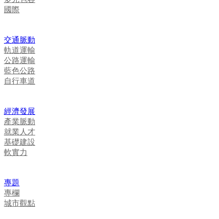
國際
交通脈動
軌道運輸
公路運輸
藍色公路
自行車道
經濟發展
產業脈動
就業人才
基礎建設
軟實力
專題
專欄
城市觀點