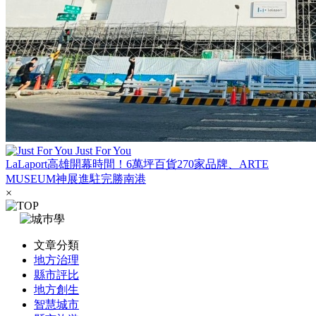
Just For You
LaLaport高雄開幕時間！6萬坪百貨270家品牌、ARTE
MUSEUM神展進駐完勝南港
×
文章分類
地方治理
縣市評比
地方創生
智慧城市