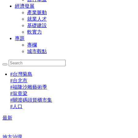
經濟發展
產業脈動
就業人才
基礎建設
軟實力
專題
專欄
城市觀點
#
台灣菊島
#
台北市
#
福隆沙雕藝術季
#
翁章梁
#
關渡碼頭貨櫃市集
#
人口
最新
地方治理