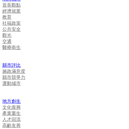
首長觀點
經濟就業
教育
社福政策
公共安全
觀光
交通
醫療衛生
縣市評比
施政滿意度
縣市競爭力
運動城市
地方創生
文化復興
產業重生
人才回流
高齡友善