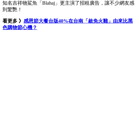
知名吉祥物鯊魚「Blahaj」更主演了招租廣告，讓不少網友感
到驚艷！
看更多 》
感恩節大餐台版40%在台南「赦免火雞」由來比黑
色購物節心機？