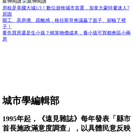
延伸閱讀
房租是美國大城1/3！數位遊牧城市首選，加拿大蒙特婁迷人7
原因
罷工、高房價、疏離感，格拉斯哥會議贏了面子、卻輸了裡
子！
要先買房還是生小孩？精算物價成本，養小孩可買都會區小兩
房
城市學編輯部
1995年起，《遠見雜誌》每年發表「縣市
首長施政滿意度調查」，以具體民意反映