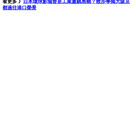
看更多 》
日本環球影城曾是工業重鎮黑鄉？散步學揭大阪京
都過往港口榮景