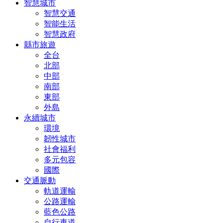
智慧城市
智慧交通
智能生活
智慧政府
縣市旅遊
全台
北部
中部
南部
東部
外島
永續城市
環境
韌性城市
社會福利
多元包容
國際
交通脈動
軌道運輸
公路運輸
藍色公路
自行車道