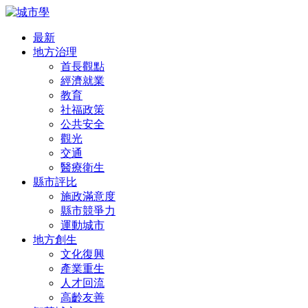
最新
地方治理
首長觀點
經濟就業
教育
社福政策
公共安全
觀光
交通
醫療衛生
縣市評比
施政滿意度
縣市競爭力
運動城市
地方創生
文化復興
產業重生
人才回流
高齡友善