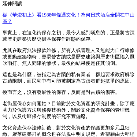
延伸閱讀
從《華燈初上》看1988年條通文化！為何日式酒店全開在中山
區？
事實上，在迪化街保存之初，最令人感到嘆息的，正是將古蹟
或歷史建築與歷史街區保存作靜態的保存。
尤其在政府無法撥款維修，所有人或管理人又無能力自行維修
或更動建築物時，更易使古蹟或是歷史建築與歷史街區陷入風
吹雨打、無人問津的慘狀，最後的結果便是任其傾倒。
這也是為什麼，被指定為古蹟的私有業者，群起要求政府解除
古蹟限制，而民宅中有可能被劃定為古蹟者群起抗爭的原因。
換而言之，沒有發展性的保存，反而是對古蹟的傷害。
老街屋保存如何開始？目前對於文化資產的研究計畫，除了應
著力於保護方法與修復技術外，關於文化資產保存的管理機
制，以及街區保存制度的研究不宜偏廢。
文化資產保存法修訂後，對於文化資產的保護更加多元且細
緻。聚落建築群的概念也在法規中明文規定。希望藉由大稻埕