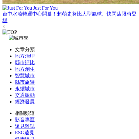
Just For You
台中水湳轉運中心開幕！超萌史努比大型氣球、快閃店限時登
場
×
文章分類
地方治理
縣市評比
地方創生
智慧城市
縣市旅遊
永續城市
交通脈動
經濟發展
相關頻道
影音專區
遠見雜誌
ESG遠見