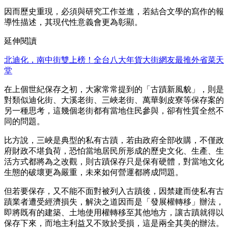
因而歷史重現，必須與研究工作並進，若結合文學的寫作的報
導性描述，其現代性意義會更為彰顯。
延伸閱讀
北迪化，南中街雙上榜！全台八大年貨大街網友最推外省菜天
堂
在上個世紀保存之初，大家常常提到的「古蹟新風貌」，則是
對類似迪化街、大溪老街、三峽老街、萬華剝皮寮等保存案的
另一種思考，這幾個老街都有當地住民參與，卻有性質全然不
同的問題。
比方說，三峽是典型的私有古蹟，若由政府全部收購，不僅政
府財政不堪負荷，恐怕當地居民所形成的歷史文化、生產、生
活方式都將為之改觀，則古蹟保存只是保有硬體，對當地文化
生態的破壞更為嚴重，未來如何營運都將成問題。
但若要保存，又不能不面對被列入古蹟後，因禁建而使私有古
蹟業者遭受經濟損失，解決之道因而是「發展權轉移」辦法，
即將既有的建築、土地使用權轉移至其他地方，讓古蹟就得以
保存下來，而地主利益又不致於受損，這是兩全其美的辦法。