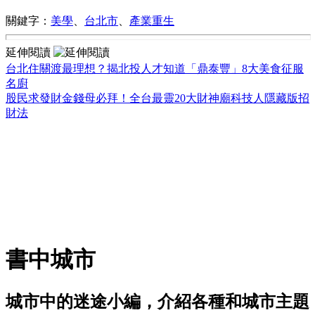
關鍵字：
美學
、
台北市
、
產業重生
延伸閱讀
台北住關渡最理想？揭北投人才知道「鼎泰豐」8大美食征服
名廚
股民求發財金錢母必拜！全台最靈20大財神廟科技人隱藏版招
財法
書中城市
城市中的迷途小編，介紹各種和城市主題