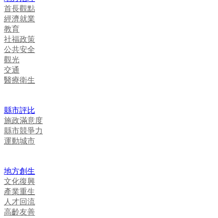
首長觀點
經濟就業
教育
社福政策
公共安全
觀光
交通
醫療衛生
縣市評比
施政滿意度
縣市競爭力
運動城市
地方創生
文化復興
產業重生
人才回流
高齡友善