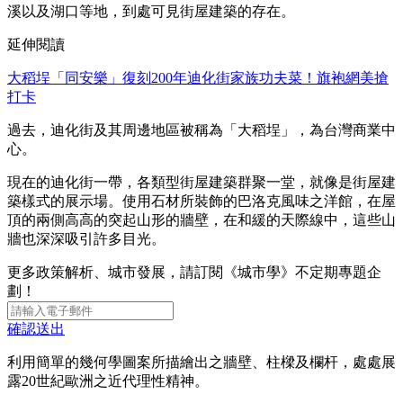
溪以及湖口等地，到處可見街屋建築的存在。
延伸閱讀
大稻埕「同安樂」復刻200年迪化街家族功夫菜！旗袍網美搶
打卡
過去，迪化街及其周邊地區被稱為「大稻埕」，為台灣商業中
心。
現在的迪化街一帶，各類型街屋建築群聚一堂，就像是街屋建
築樣式的展示場。使用石材所裝飾的巴洛克風味之洋館，在屋
頂的兩側高高的突起山形的牆壁，在和緩的天際線中，這些山
牆也深深吸引許多目光。
更多政策解析、城市發展，請訂閱《城市學》不定期專題企
劃！
確認送出
利用簡單的幾何學圖案所描繪出之牆壁、柱樑及欄杆，處處展
露20世紀歐洲之近代理性精神。