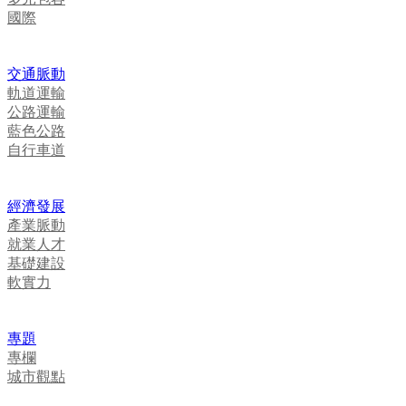
國際
交通脈動
軌道運輸
公路運輸
藍色公路
自行車道
經濟發展
產業脈動
就業人才
基礎建設
軟實力
專題
專欄
城市觀點