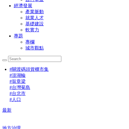
經濟發展
產業脈動
就業人才
基礎建設
軟實力
專題
專欄
城市觀點
#
關渡碼頭貨櫃市集
#
澎湖輪
#
翁章梁
#
台灣菊島
#
台北市
#
人口
最新
地方治理