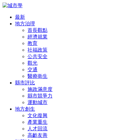
最新
地方治理
首長觀點
經濟就業
教育
社福政策
公共安全
觀光
交通
醫療衛生
縣市評比
施政滿意度
縣市競爭力
運動城市
地方創生
文化復興
產業重生
人才回流
高齡友善