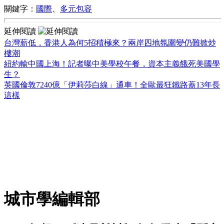
關鍵字：
國際
、
多元包容
延伸閱讀
台灣薪低，香港人為何5招積極來？兩岸四地氛圍變仍難掀炒
樓潮
紐約輸中國上海！記者曝中美學校午餐，資本主義餓死美國學
生？
英國倫敦7240億「伊莉莎白線」通車！全歐最狂鐵路蓋13年長
這樣
城市學編輯部