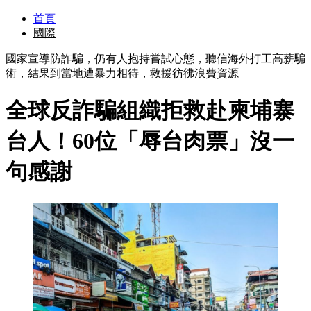
首頁
國際
國家宣導防詐騙，仍有人抱持嘗試心態，聽信海外打工高薪騙
術，結果到當地遭暴力相待，救援彷彿浪費資源
全球反詐騙組織拒救赴柬埔寨
台人！60位「辱台肉票」沒一
句感謝