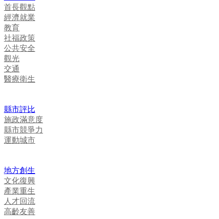
首長觀點
經濟就業
教育
社福政策
公共安全
觀光
交通
醫療衛生
縣市評比
施政滿意度
縣市競爭力
運動城市
地方創生
文化復興
產業重生
人才回流
高齡友善