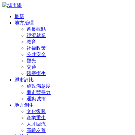
最新
地方治理
首長觀點
經濟就業
教育
社福政策
公共安全
觀光
交通
醫療衛生
縣市評比
施政滿意度
縣市競爭力
運動城市
地方創生
文化復興
產業重生
人才回流
高齡友善