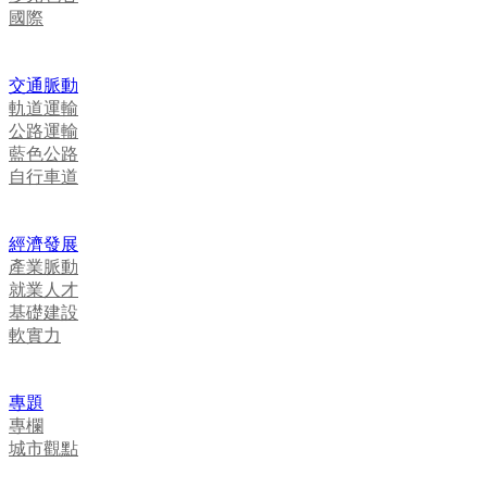
國際
交通脈動
軌道運輸
公路運輸
藍色公路
自行車道
經濟發展
產業脈動
就業人才
基礎建設
軟實力
專題
專欄
城市觀點