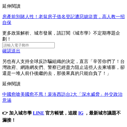
延伸閱讀
房產前別賭人性！老翁房子借名登記遭惡媳盜賣，高人教一招
自保
更多政策解析、城市發展，請訂閱《城市學》不定期專題企
劃！
確認送出
另也有人支持全球反詐騙組織的決定，直言「辛苦你們了！台
灣政府、網路網友們、警察已經盡力阻止這些人去柬埔寨，卻
還是一堆人前仆後繼的去，那後果真的只能自負了！」
延伸閱讀
中國愈嗆美國愈不甩！裴洛西訪台2大「深水威脅」外交政治
意涵
👉 加入城市學
LINE
官方帳號，追蹤
IG
，最新城市議題不
漏接！