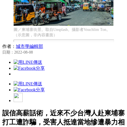
圖／柬埔寨街景。取自Unsplash。攝影者Vouchlim Ton。
（示意圖，非內容畫面）
作者：
城市學編輯部
日期：2022-08-08
誤信高薪話術，近來不少台灣人赴柬埔寨
打工遭詐騙，受害人抵達當地慘遭暴力相