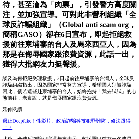
待，甚至淪為「肉票」，引發警方高度關
注，並加強宣導。可對此非營利組織「全
球反詐騙組織」（Global anti scam org，
簡稱GASO）卻在6日宣布，即起拒絕救
援前往柬埔寨的台人及馬來西亞人，因為
那是在侮辱國家跟浪費資源，此話一出，
獲得大批網友力挺聲援。
談及為何拒絕受理救援，3日起前往柬埔寨的台灣人，全球反
詐騙組織指出，因為國家非常努力宣導，希望國人別被詐騙，
因此，倘若這些赴柬埔寨的台人，始終抱持「我去試試」的心
態前往，老實說，就是侮辱國家跟浪費資源。
延伸閱讀
遏止Deepfake！性影片、政治詐騙科技犯罪難防，修法跟得
上？
此外，全球反詐騙組織還無奈表示，救援團目前有一名成員，