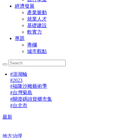
經濟發展
產業脈動
就業人才
基礎建設
軟實力
專題
專欄
城市觀點
#
澎湖輪
#
2023
#
福隆沙雕藝術季
#
台灣菊島
#
關渡碼頭貨櫃市集
#
台北市
最新
地方治理