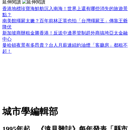
延伸閱讀
香港地標珍寶海鮮舫沉入南海！世界上還有哪些消失的旅遊景
點？
南美館殭屍太嫩？百年前林正英也怕「台灣殭屍王」傳靠王爺
降伏
新加坡商辦租金勝香港！反送中邊界管制趕外商搞垮亞太金融
中心
曼哈頓夜景有多昂貴？台人月薪連紐約油煙「客廳房」都租不
起！
城市學編輯部
1995年起，《遠見雜誌》每年發表「縣市