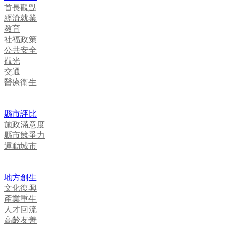
首長觀點
經濟就業
教育
社福政策
公共安全
觀光
交通
醫療衛生
縣市評比
施政滿意度
縣市競爭力
運動城市
地方創生
文化復興
產業重生
人才回流
高齡友善