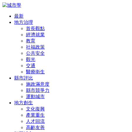
最新
地方治理
首長觀點
經濟就業
教育
社福政策
公共安全
觀光
交通
醫療衛生
縣市評比
施政滿意度
縣市競爭力
運動城市
地方創生
文化復興
產業重生
人才回流
高齡友善