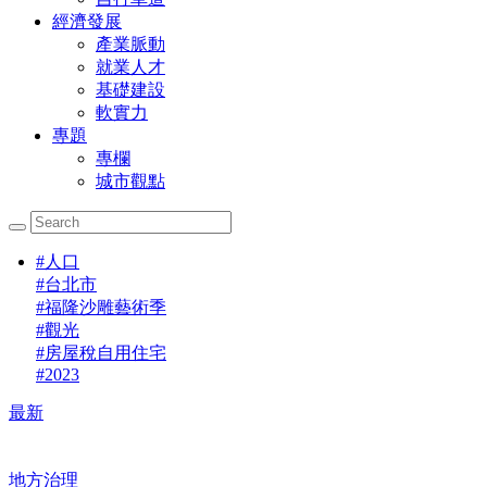
經濟發展
產業脈動
就業人才
基礎建設
軟實力
專題
專欄
城市觀點
#
人口
#
台北市
#
福隆沙雕藝術季
#
觀光
#
房屋稅自用住宅
#
2023
最新
地方治理