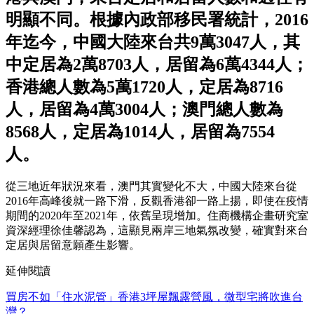
明顯不同。根據內政部移民署統計，2016
年迄今，中國大陸來台共9萬3047人，其
中定居為2萬8703人，居留為6萬4344人；
香港總人數為5萬1720人，定居為8716
人，居留為4萬3004人；澳門總人數為
8568人，定居為1014人，居留為7554
人。
從三地近年狀況來看，澳門其實變化不大，中國大陸來台從
2016年高峰後就一路下滑，反觀香港卻一路上揚，即使在疫情
期間的2020年至2021年，依舊呈現增加。住商機構企畫研究室
資深經理徐佳馨認為，這顯見兩岸三地氣氛改變，確實對來台
定居與居留意願產生影響。
延伸閱讀
買房不如「住水泥管」香港3坪屋飄露營風，微型宅將吹進台
灣？