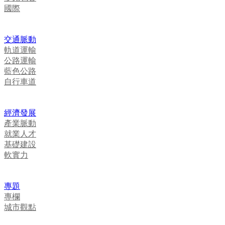
國際
交通脈動
軌道運輸
公路運輸
藍色公路
自行車道
經濟發展
產業脈動
就業人才
基礎建設
軟實力
專題
專欄
城市觀點