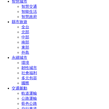
智慧城市
智慧交通
智能生活
智慧政府
縣市旅遊
全台
北部
中部
南部
東部
外島
永續城市
環境
韌性城市
社會福利
多元包容
國際
交通脈動
軌道運輸
公路運輸
藍色公路
自行車道