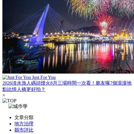
Just For You
2026淡水漁人碼頭煙火8月三場時間一次看！脆友曝7個浪漫地
點比情人橋更好拍？
×
文章分類
地方治理
縣市評比