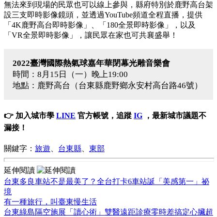
無法來到現場的民眾也可以線上參與，縣府特別於鹿野高台架
設三支即時影像鏡頭，並透過YouTube頻道全程直播，提供
「4K鹿野高台即時影像」、「180全景即時影像」，以及
「VR全景即時影像」，讓民眾在家也可共襄盛舉！
2022臺灣國際熱氣球嘉年華閉幕光雕音樂
會
時間：8月15日（一）晚上19:00
地點：鹿野高台（台東縣鹿野鄉永安村高台路46號）
👉 加入城市學
LINE
官方帳號，追蹤
IG
，最新城市議題不
漏接！
關鍵字：
旅遊
、
台東縣
、
東部
延伸閱讀
台東多良車站不是最美了？全台打卡6車站誕「美感第一」祕
境
有一種旅行，叫臺東慢生活
台東綠島隔空施展「讀心術」雙醫遠距診療零時差搞定心臟超