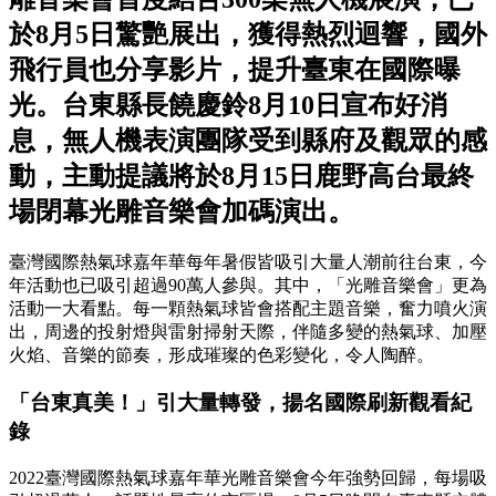
於8月5日驚艷展出，獲得熱烈迴響，國外
飛行員也分享影片，提升臺東在國際曝
光。台東縣長饒慶鈴8月10日宣布好消
息，無人機表演團隊受到縣府及觀眾的感
動，主動提議將於8月15日鹿野高台最終
場閉幕光雕音樂會加碼演出。
臺灣國際熱氣球嘉年華每年暑假皆吸引大量人潮前往台東，今
年活動也已吸引超過90萬人參與。其中，「光雕音樂會」更為
活動一大看點。每一顆熱氣球皆會搭配主題音樂，奮力噴火演
出，周邊的投射燈與雷射掃射天際，伴隨多變的熱氣球、加壓
火焰、音樂的節奏，形成璀璨的色彩變化，令人陶醉。
「台東真美！」引大量轉發，揚名國際刷新觀看紀
錄
2022臺灣國際熱氣球嘉年華光雕音樂會今年強勢回歸，每場吸