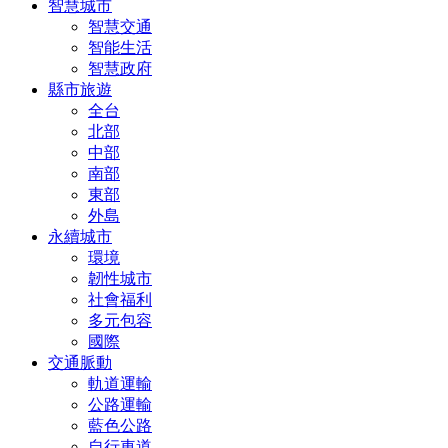
智慧城市
智慧交通
智能生活
智慧政府
縣市旅遊
全台
北部
中部
南部
東部
外島
永續城市
環境
韌性城市
社會福利
多元包容
國際
交通脈動
軌道運輸
公路運輸
藍色公路
自行車道