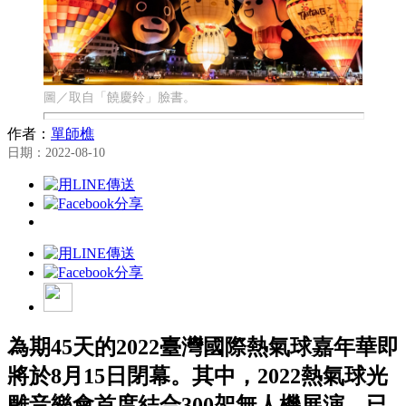
圖／取自「饒慶鈴」臉書。
作者：
單師樵
日期：2022-08-10
為期45天的2022臺灣國際熱氣球嘉年華即
將於8月15日閉幕。其中，2022熱氣球光
雕音樂會首度結合300架無人機展演，已