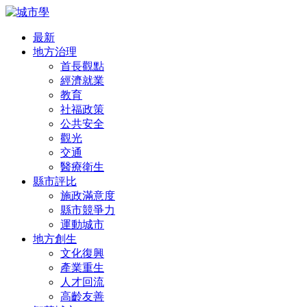
最新
地方治理
首長觀點
經濟就業
教育
社福政策
公共安全
觀光
交通
醫療衛生
縣市評比
施政滿意度
縣市競爭力
運動城市
地方創生
文化復興
產業重生
人才回流
高齡友善