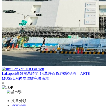
Just For You
LaLaport高雄開幕時間！6萬坪百貨270家品牌、ARTE
MUSEUM神展進駐完勝南港
×
文章分類
地方治理