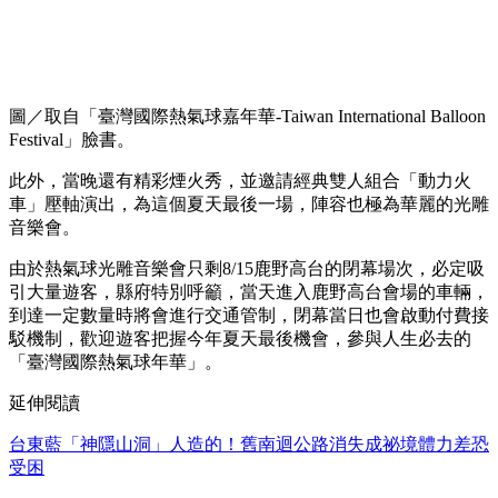
圖／取自「臺灣國際熱氣球嘉年華-Taiwan International Balloon
Festival」臉書。
此外，當晚還有精彩煙火秀，並邀請經典雙人組合「動力火
車」壓軸演出，為這個夏天最後一場，陣容也極為華麗的光雕
音樂會。
由於熱氣球光雕音樂會只剩8/15鹿野高台的閉幕場次，必定吸
引大量遊客，縣府特別呼籲，當天進入鹿野高台會場的車輛，
到達一定數量時將會進行交通管制，閉幕當日也會啟動付費接
駁機制，歡迎遊客把握今年夏天最後機會，參與人生必去的
「臺灣國際熱氣球年華」。
延伸閱讀
台東藍「神隱山洞」人造的！舊南迴公路消失成祕境體力差恐
受困