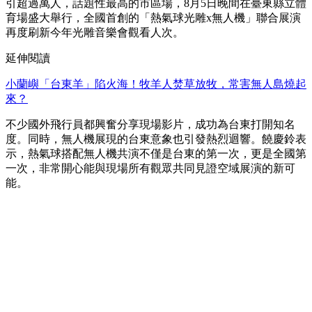
引超過萬人，話題性最高的市區場，8月5日晚間在臺東縣立體
育場盛大舉行，全國首創的「熱氣球光雕x無人機」聯合展演
再度刷新今年光雕音樂會觀看人次。
延伸閱讀
小蘭嶼「台東羊」陷火海！牧羊人焚草放牧，常害無人島燒起
來？
不少國外飛行員都興奮分享現場影片，成功為台東打開知名
度。同時，無人機展現的台東意象也引發熱烈迴響。饒慶鈴表
示，熱氣球搭配無人機共演不僅是台東的第一次，更是全國第
一次，非常開心能與現場所有觀眾共同見證空域展演的新可
能。