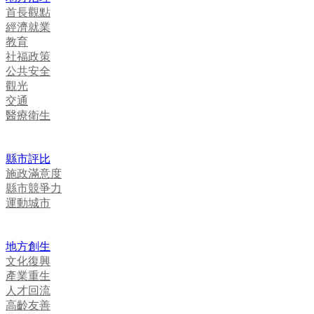
首長觀點
經濟就業
教育
社福政策
公共安全
觀光
交通
醫療衛生
縣市評比
施政滿意度
縣市競爭力
運動城市
地方創生
文化復興
產業重生
人才回流
高齡友善