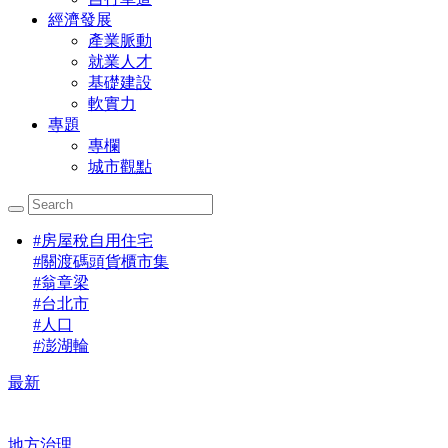
經濟發展
產業脈動
就業人才
基礎建設
軟實力
專題
專欄
城市觀點
#
房屋稅自用住宅
#
關渡碼頭貨櫃市集
#
翁章梁
#
台北市
#
人口
#
澎湖輪
最新
地方治理