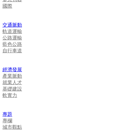
國際
交通脈動
軌道運輸
公路運輸
藍色公路
自行車道
經濟發展
產業脈動
就業人才
基礎建設
軟實力
專題
專欄
城市觀點