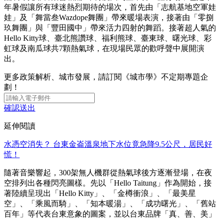
年暑假讓所有球迷熱烈期待的場次，首先由「志航基地空軍娃
娃」及「舞當叁Wazdope舞團」帶來暖場表演，接著由「零捌
玖舞團」與「豐田國中」帶來活力四射的舞蹈。接著超人氣的
Hello Kitty球、臺北熊讚球、福利熊球、臺東球、曙光球、彩
虹球及南瓜球共7顆熱氣球，在現場民眾的歡呼聲中展開演
出。
更多政策解析、城市發展，請訂閱《城市學》不定期專題企
劃！
確認送出
延伸閱讀
水憑空消失？ 台東金崙溫泉地下水位竟急降9.5公尺，居民好
慌！
隨著音樂響起，300架無人機群從熱氣球後方逐漸登場，在夜
空排列出各種閃亮圖樣。先以「Hello Taitung」作為開始，接
著陸續呈現出「Hello Kitty」、「金樽衝浪」、「最美星
空」、「乘風而騎」、「知本暖湯」、「成功曙光」、「舊站
百年」等代表台東意象的圖案，並以台東品牌「真、善、美」