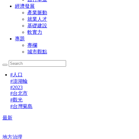
經濟發展
產業脈動
就業人才
基礎建設
軟實力
專題
專欄
城市觀點
#
人口
#
澎湖輪
#
2023
#
台北市
#
觀光
#
台灣菊島
最新
地方治理