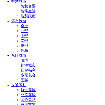
智慧城市
智慧交通
智能生活
智慧政府
縣市旅遊
全台
北部
中部
南部
東部
外島
永續城市
環境
韌性城市
社會福利
多元包容
國際
交通脈動
軌道運輸
公路運輸
藍色公路
自行車道