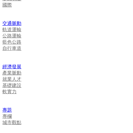
國際
交通脈動
軌道運輸
公路運輸
藍色公路
自行車道
經濟發展
產業脈動
就業人才
基礎建設
軟實力
專題
專欄
城市觀點