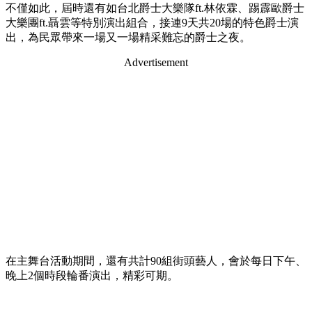
不僅如此，屆時還有如台北爵士大樂隊ft.林依霖、踢霹歐爵士
大樂團ft.聶雲等特別演出組合，接連9天共20場的特色爵士演
出，為民眾帶來一場又一場精采難忘的爵士之夜。
Advertisement
在主舞台活動期間，還有共計90組街頭藝人，會於每日下午、
晚上2個時段輪番演出，精彩可期。