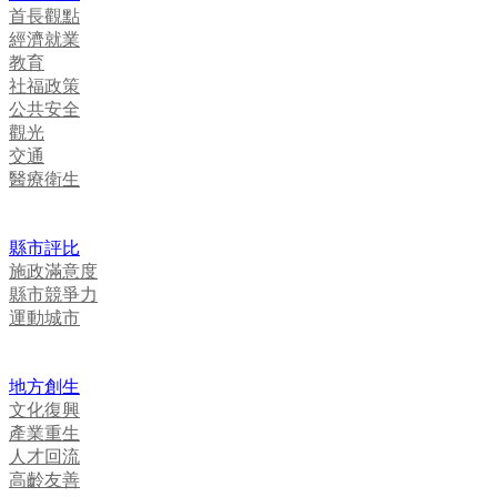
首長觀點
經濟就業
教育
社福政策
公共安全
觀光
交通
醫療衛生
縣市評比
施政滿意度
縣市競爭力
運動城市
地方創生
文化復興
產業重生
人才回流
高齡友善