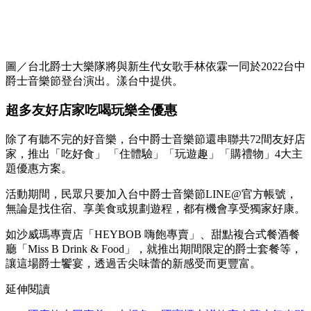
圖／台北爵士大樂隊將與新生代女歌手林依霖一同於2022台中
爵士音樂節登台演出。漾台中提供。
超多友好店家吃喝玩樂全優惠
除了有聽不完的好音樂，台中爵士音樂節還串聯共72間友好店
家，推出「吃好食」 「住體驗」「玩遊趣」「購禮物」4大主
題優惠方案。
活動期間，民眾只要加入台中爵士音樂節LINE@官方帳號，
無論是找住宿、享美食或規劃遊程，都有機會享受獨家好康。
如沙威瑪專賣店「HEYBOB 嗨飽專賣」、甜點複合式餐酒餐
廳「Miss B Drink & Food」，就推出期間限定的爵士套餐等，
讓這場爵士饗宴，透過舌尖味蕾的新感受而更豐富。
延伸閱讀