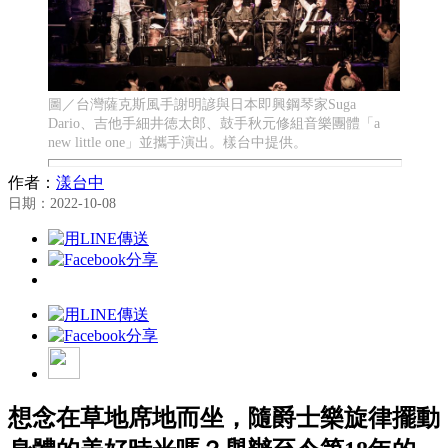
圖／台灣薩克斯風手謝明諺與日本即興鋼琴家Suga
Dario、吉他手細井徳太郎、鼓手秋元修組音樂團體「a
new little one」並攜手演出。樣台中提供。
作者：
漾台中
日期：2022-10-08
想念在草地席地而坐，隨爵士樂旋律擺動