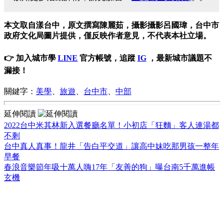
本文取自漾台中，原文撰寫陳麗茹，攝影攝影呂國瑋，台中市
政府文化局圖片提供，僅反映作者意見，不代表本社立場。
👉 加入城市學
LINE
官方帳號，追蹤
IG
，最新城市議題不
漏接！
關鍵字：
美學
、
旅遊
、
台中市
、
中部
延伸閱讀
2022台中米其林新入選餐廳名單！小初店「狂麵」客人連湯都
不剩
台中真人真事！龍井「告白平交道」讓高中妹吃那男孩一整年
早餐
春浪音樂節年吸十萬人嗨17年「友善的狗」曝台南5千萬進帳
玄機