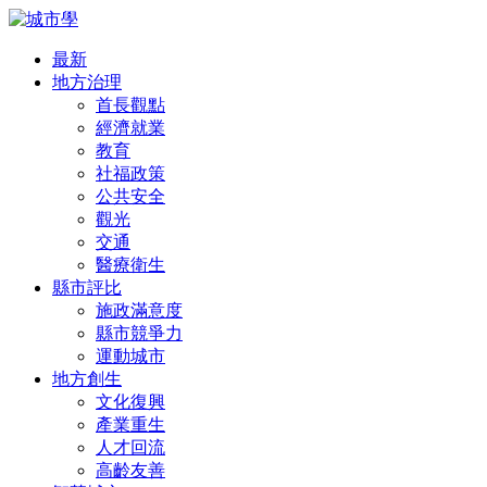
最新
地方治理
首長觀點
經濟就業
教育
社福政策
公共安全
觀光
交通
醫療衛生
縣市評比
施政滿意度
縣市競爭力
運動城市
地方創生
文化復興
產業重生
人才回流
高齡友善