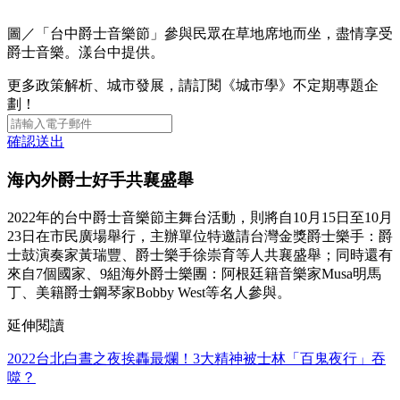
圖／「台中爵士音樂節」參與民眾在草地席地而坐，盡情享受
爵士音樂。漾台中提供。
更多政策解析、城市發展，請訂閱《城市學》不定期專題企
劃！
確認送出
海內外爵士好手共襄盛舉
2022年的台中爵士音樂節主舞台活動，則將自10月15日至10月
23日在市民廣場舉行，主辦單位特邀請台灣金獎爵士樂手：爵
士鼓演奏家黃瑞豐、爵士樂手徐崇育等人共襄盛舉；同時還有
來自7個國家、9組海外爵士樂團：阿根廷籍音樂家Musa明馬
丁、美籍爵士鋼琴家Bobby West等名人參與。
延伸閱讀
2022台北白晝之夜挨轟最爛！3大精神被士林「百鬼夜行」吞
噬？