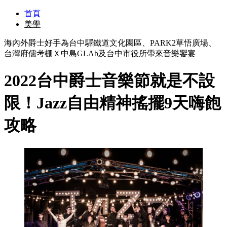
首頁
美學
海內外爵士好手為台中驛鐵道文化園區、PARK2草悟廣場、
台灣府儒考棚Ｘ中島GLAb及台中市役所帶來音樂饗宴
2022台中爵士音樂節就是不設
限！Jazz自由精神搖擺9天嗨飽
攻略