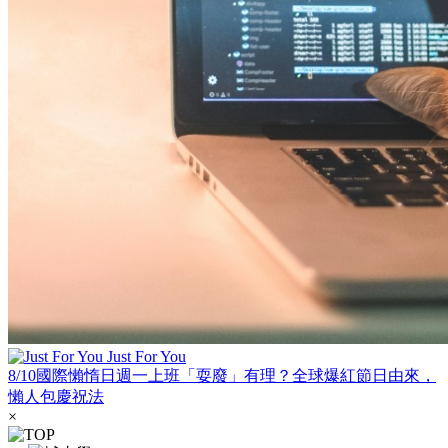
Just For You
8/10國際懶惰日週一上班「耍廢」有理？全球爆紅節日由來，
懶人包慶祝法
×