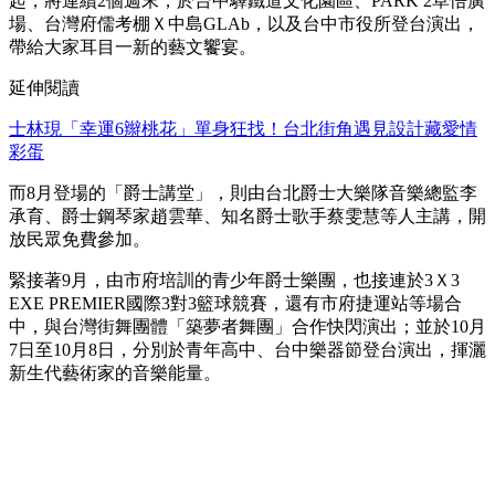
起，將連續2個週末，於台中驛鐵道文化園區、PARK 2草悟廣
場、台灣府儒考棚Ｘ中島GLAb，以及台中市役所登台演出，
帶給大家耳目一新的藝文饗宴。
延伸閱讀
士林現「幸運6辮桃花」單身狂找！台北街角遇見設計藏愛情
彩蛋
而8月登場的「爵士講堂」，則由台北爵士大樂隊音樂總監李
承育、爵士鋼琴家趙雲華、知名爵士歌手蔡雯慧等人主講，開
放民眾免費參加。
緊接著9月，由市府培訓的青少年爵士樂團，也接連於3Ｘ3
EXE PREMIER國際3對3籃球競賽，還有市府捷運站等場合
中，與台灣街舞團體「築夢者舞團」合作快閃演出；並於10月
7日至10月8日，分別於青年高中、台中樂器節登台演出，揮灑
新生代藝術家的音樂能量。